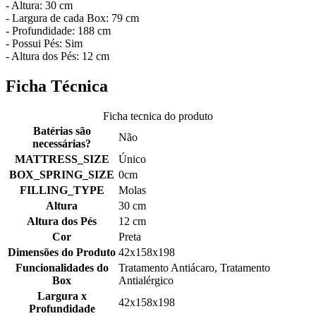
- Altura: 30 cm
- Largura de cada Box: 79 cm
- Profundidade: 188 cm
- Possui Pés: Sim
- Altura dos Pés: 12 cm
Ficha Técnica
Ficha tecnica do produto
Batérias são
Não
necessárias?
MATTRESS_SIZE
Único
BOX_SPRING_SIZE
0cm
FILLING_TYPE
Molas
Altura
30 cm
Altura dos Pés
12 cm
Cor
Preta
Dimensões do Produto
42x158x198
Funcionalidades do
Tratamento Antiácaro, Tratamento
Box
Antialérgico
Largura x
42x158x198
Profundidade