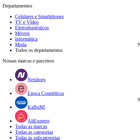
Departamentos
Celulares e Smartphones
TV e Vídeo
Eletrodomésticos
Móveis
Informática
Moda
N
Todos os departamentos
Nossas marcas e parceiros
Netshoes
Epoca Cosméticos
S
KaBuM!
AliExpress
Todas as marcas
Todas as categorias
Todas as subcategorias