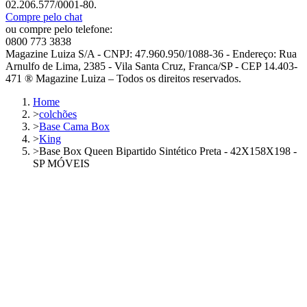
02.206.577/0001-80.
Compre pelo chat
ou compre pelo telefone:
0800 773 3838
Magazine Luiza S/A - CNPJ: 47.960.950/1088-36 - Endereço: Rua
Arnulfo de Lima, 2385 - Vila Santa Cruz, Franca/SP - CEP 14.403-
471 ® Magazine Luiza – Todos os direitos reservados.
Home
>
colchões
>
Base Cama Box
>
King
>
Base Box Queen Bipartido Sintético Preta - 42X158X198 -
SP MÓVEIS