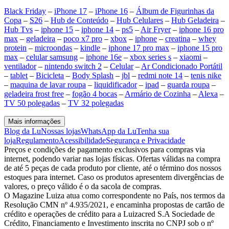
Black Friday
–
iPhone 17
–
iPhone 16
–
Álbum de Figurinhas da
Copa
–
S26
–
Hub de Conteúdo
–
Hub Celulares
–
Hub Geladeira
–
Hub Tvs
–
iphone 15
–
iphone 14
–
ps5
–
Air Fryer
–
iphone 16 pro
max
–
geladeira
–
poco x7 pro
–
xbox
–
iphone
–
creatina
–
whey
protein
–
microondas
–
kindle
–
iphone 17 pro max
–
iphone 15 pro
max
–
celular samsung
–
iphone 16e
–
xbox series s
–
xiaomi
–
ventilador
–
nintendo switch 2
–
Celular
–
Ar Condicionado Portátil
–
tablet
–
Bicicleta
–
Body Splash
–
jbl
–
redmi note 14
–
tenis nike
–
maquina de lavar roupa
–
liquidificador
–
ipad
–
guarda roupa
–
geladeira frost free
–
fogão 4 bocas
–
Armário de Cozinha
–
Alexa
–
TV 50 polegadas
–
TV 32 polegadas
Mais informações
Blog da Lu
Nossas lojas
WhatsApp da Lu
Tenha sua
loja
Regulamento
Acessibilidade
Segurança e Privacidade
Preços e condições de pagamento exclusivos para compras via
internet, podendo variar nas lojas físicas. Ofertas válidas na compra
de até 5 peças de cada produto por cliente, até o término dos nossos
estoques para internet. Caso os produtos apresentem divergências de
valores, o preço válido é o da sacola de compras.
O Magazine Luiza atua como correspondente no País, nos termos da
Resolução CMN nº 4.935/2021, e encaminha propostas de cartão de
crédito e operações de crédito para a Luizacred S.A Sociedade de
Crédito, Financiamento e Investimento inscrita no CNPJ sob o nº