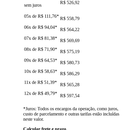
R$ 526,92
sem juros
05x de
R$ 111,76
*
R$ 558,79
06x de
R$ 94,04
*
R$ 564,22
07x de
R$ 81,38
*
R$ 569,69
08x de
R$ 71,90
*
R$ 575,19
09x de
R$ 64,53
*
R$ 580,73
10x de
R$ 58,63
*
R$ 586,29
11x de
R$ 51,39
*
R$ 565,28
12x de
R$ 49,79
*
R$ 597,54
*Juros: Todos os encargos da operação, como juros,
custo de parcelamento e outras tarifas estão incluídas
neste valor.
Calcular frete e prazo