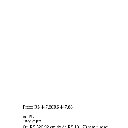
Preço R$ 447,88
R$
447
,
88
no Pix
15% OFF
Ou R$ 526,92 em 4x de R$ 131,73 sem juros
ou