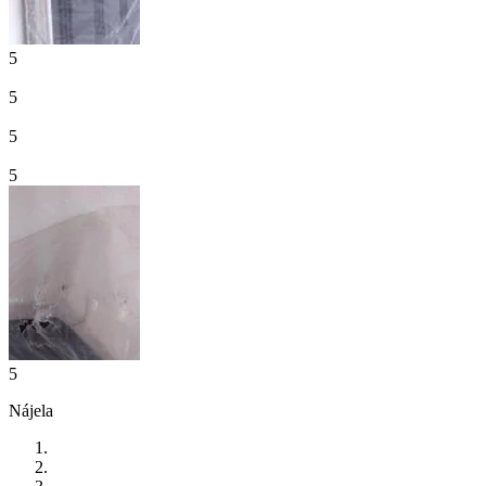
5
5
5
5
5
Nájela