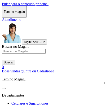
Pular para o conteudo principal
Tem no magalu
Atendimento
Digite seu CEP
Buscar no Magalu
Buscar
0
Boas vindas :)
Entre ou Cadastre-se
Tem no Magalu
D
Departamentos
Celulares e Smartphones