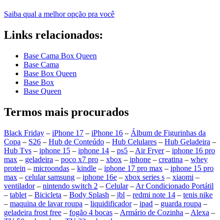
Saiba qual a melhor opção pra você
Links relacionados:
Base Cama Box Queen
Base Cama
Base Box Queen
Base Box
Base Queen
Termos mais procurados
Black Friday
–
iPhone 17
–
iPhone 16
–
Álbum de Figurinhas da
Copa
–
S26
–
Hub de Conteúdo
–
Hub Celulares
–
Hub Geladeira
–
Hub Tvs
–
iphone 15
–
iphone 14
–
ps5
–
Air Fryer
–
iphone 16 pro
max
–
geladeira
–
poco x7 pro
–
xbox
–
iphone
–
creatina
–
whey
protein
–
microondas
–
kindle
–
iphone 17 pro max
–
iphone 15 pro
max
–
celular samsung
–
iphone 16e
–
xbox series s
–
xiaomi
–
ventilador
–
nintendo switch 2
–
Celular
–
Ar Condicionado Portátil
–
tablet
–
Bicicleta
–
Body Splash
–
jbl
–
redmi note 14
–
tenis nike
–
maquina de lavar roupa
–
liquidificador
–
ipad
–
guarda roupa
–
geladeira frost free
–
fogão 4 bocas
–
Armário de Cozinha
–
Alexa
–