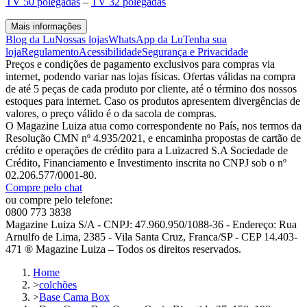
TV 50 polegadas
–
TV 32 polegadas
Mais informações
Blog da Lu
Nossas lojas
WhatsApp da Lu
Tenha sua
loja
Regulamento
Acessibilidade
Segurança e Privacidade
Preços e condições de pagamento exclusivos para compras via
internet, podendo variar nas lojas físicas. Ofertas válidas na compra
de até 5 peças de cada produto por cliente, até o término dos nossos
estoques para internet. Caso os produtos apresentem divergências de
valores, o preço válido é o da sacola de compras.
O Magazine Luiza atua como correspondente no País, nos termos da
Resolução CMN nº 4.935/2021, e encaminha propostas de cartão de
crédito e operações de crédito para a Luizacred S.A Sociedade de
Crédito, Financiamento e Investimento inscrita no CNPJ sob o nº
02.206.577/0001-80.
Compre pelo chat
ou compre pelo telefone:
0800 773 3838
Magazine Luiza S/A - CNPJ: 47.960.950/1088-36 - Endereço: Rua
Arnulfo de Lima, 2385 - Vila Santa Cruz, Franca/SP - CEP 14.403-
471 ® Magazine Luiza – Todos os direitos reservados.
Home
>
colchões
>
Base Cama Box