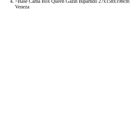
>
Base Cama Box Queen Gazin Bipartido 27x158x198cm
Veneza