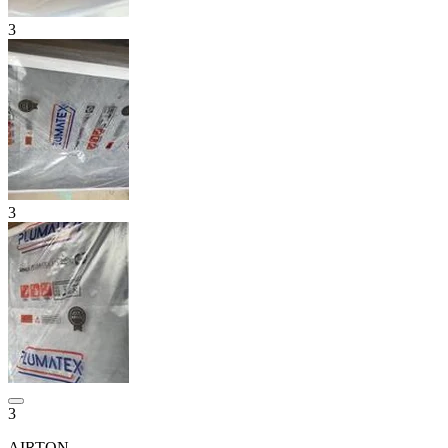
3
3
3
AIRTON