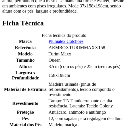
altura, permitindo que a mesma se mantenha firme e estável, mesmo
em ambientes com pisos irregulares. Mede 37x158x198cm, sendo
altura com os pés, largura e profundidade.
Ficha Técnica
Ficha tecnica do produto
Marca
Plumatex Colchões
Referência
ARMBOXTURIMMAXX158
Modelo
Turim Maxx
Tamanho
Queen
Altura
37cm (com os pés) e 25cm (sem os pés)
Largura x
158x198cm
Profundidade
Madeira usinada (pinus de
Material de Estrutura
reflorestamento), tecido compondo o
revestimento
Tampo: TNT antiderrapante de alta
Revestimento
resistência. Laterais: Tecido Colony
Proteção
Antiácaro, antimofo e antifungo
Pés
12, com sapatas para regulagem de altura
Material dos Pés
Madeira maciça