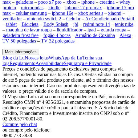
max
–
geladeira
–
poco x7 pro
–
xbox
–
iphone
–
creatina
–
whey
protein
–
microondas
–
kindle
–
iphone 17 pro max
–
iphone 15 pro
max
–
celular samsung
–
iphone 16e
–
xbox series s
–
xiaomi
–
ventilador
–
nintendo switch 2
–
Celular
–
Ar Condicionado Portátil
–
tablet
–
Bicicleta
–
Body Splash
–
jbl
–
redmi note 14
–
tenis nike
–
maquina de lavar roupa
–
liquidificador
–
ipad
–
guarda roupa
–
geladeira frost free
–
fogão 4 bocas
–
Armário de Cozinha
–
Alexa
–
TV 50 polegadas
–
TV 32 polegadas
Mais informações
Blog da Lu
Nossas lojas
WhatsApp da Lu
Tenha sua
loja
Regulamento
Acessibilidade
Segurança e Privacidade
Preços e condições de pagamento exclusivos para compras via
internet, podendo variar nas lojas físicas. Ofertas válidas na compra
de até 5 peças de cada produto por cliente, até o término dos nossos
estoques para internet. Caso os produtos apresentem divergências de
valores, o preço válido é o da sacola de compras.
O Magazine Luiza atua como correspondente no País, nos termos da
Resolução CMN nº 4.935/2021, e encaminha propostas de cartão de
crédito e operações de crédito para a Luizacred S.A Sociedade de
Crédito, Financiamento e Investimento inscrita no CNPJ sob o nº
02.206.577/0001-80.
Compre pelo chat
ou compre pelo telefone:
0800 773 3838