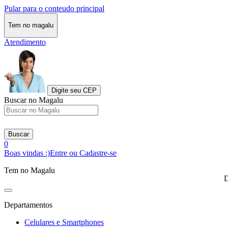
Pular para o conteudo principal
Tem no magalu
Atendimento
Digite seu CEP
Buscar no Magalu
Buscar
0
Boas vindas :)
Entre ou Cadastre-se
Tem no Magalu
D
Departamentos
Celulares e Smartphones