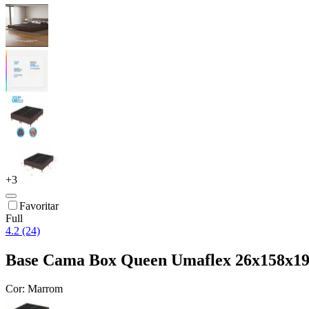
+
3
Favoritar
Full
4.2 (24)
Base Cama Box Queen Umaflex 26x158x1
Cor:
Marrom