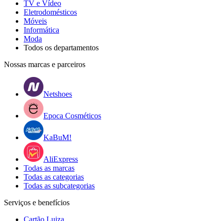
TV e Vídeo
Eletrodomésticos
Móveis
Informática
Moda
Todos os departamentos
Nossas marcas e parceiros
Netshoes
Epoca Cosméticos
KaBuM!
AliExpress
Todas as marcas
Todas as categorias
Todas as subcategorias
Serviços e benefícios
Cartão Luiza