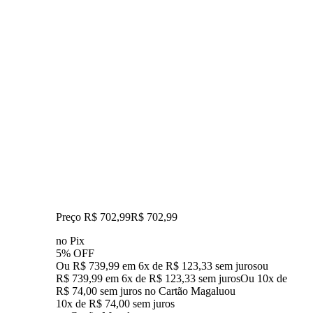
Preço R$ 702,99
R$
702
,
99
no Pix
5% OFF
Ou R$ 739,99 em 6x de R$ 123,33 sem juros
ou
R$ 739,99
em
6
x de
R$ 123,33
sem juros
Ou 10x de
R$ 74,00 sem juros no Cartão Magalu
ou
10
x de
R$ 74,00
sem juros