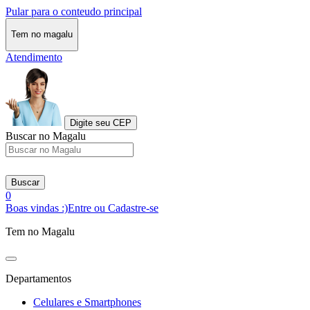
Pular para o conteudo principal
Tem no magalu
Atendimento
Digite seu CEP
Buscar no Magalu
Buscar
0
Boas vindas :)
Entre ou Cadastre-se
Tem no Magalu
Departamentos
Celulares e Smartphones