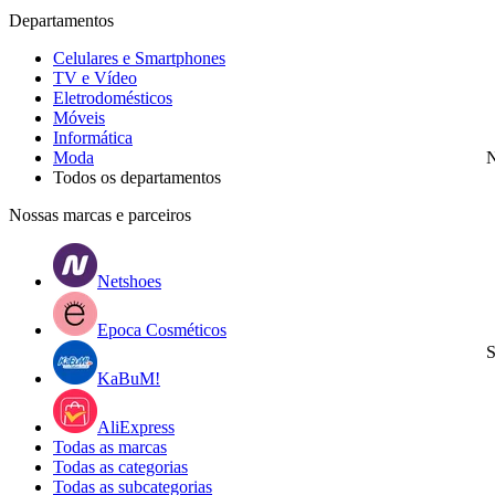
Departamentos
Celulares e Smartphones
TV e Vídeo
Eletrodomésticos
Móveis
Informática
Moda
N
Todos os departamentos
Nossas marcas e parceiros
Netshoes
Epoca Cosméticos
S
KaBuM!
AliExpress
Todas as marcas
Todas as categorias
Todas as subcategorias