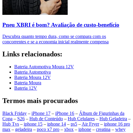
Pneu XBRI é bom? Avaliação de custo-benefício
Descubra quanto tempo dura, como se compara com os
concorrentes e se a economia inicial realmente compensa
Links relacionados:
Bateria Automotiva Moura 12V
Bateria Automotiva
Bateria Moura 12V
Bateria Moura
Bateria 12V
Termos mais procurados
Black Friday
–
iPhone 17
–
iPhone 16
–
Álbum de Figurinhas da
Copa
–
S26
–
Hub de Conteúdo
–
Hub Celulares
–
Hub Geladeira
–
Hub Tvs
–
iphone 15
–
iphone 14
–
ps5
–
Air Fryer
–
iphone 16 pro
max
–
geladeira
–
poco x7 pro
–
xbox
–
iphone
–
creatina
–
whey