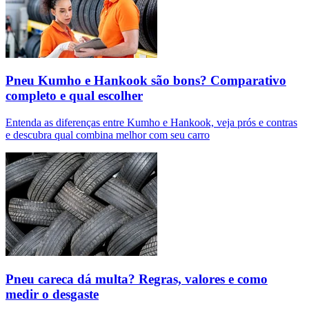
Pneu Kumho e Hankook são bons? Comparativo
completo e qual escolher
Entenda as diferenças entre Kumho e Hankook, veja prós e contras
e descubra qual combina melhor com seu carro
Pneu careca dá multa? Regras, valores e como
medir o desgaste