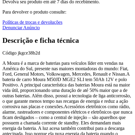
Devolva seu produto em até 7 dias do recebimento.
Para devolver o produto consulte:
Políticas de trocas e devoluções
Denunciar Anúncio
Descrição e ficha técnica
Código
jkgce38b2d
A Moura é a marca de baterias para veículos líder em vendas na
América do Sul, presente nas maiores montadoras do mundo: Fiat,
Ford, General Motors, Volkswagen, Mercedes, Renault e Nissan.A
bateria de carro Moura M50JD MGE2 SLI tem 50Ah 12V e polo
Positivo. A principal característica das baterias Moura está na maior
vida útil, proporcionando uma duração de até 50% maior que a de
outras baterias. Além disso, possui a tecnologia de liga anticorrosão,
o que garante menos tempo nas recargas de energia e reduz a ação
corrosiva nas placas e conexões.Acessórios eletrônicos como rádio,
alarme, rastreadores e componentes elétricos e eletrônicos que nunca
ficam desligados – como a central de injeção – são aparelhos que
possuem a chamada corrente de standby. Eles demandam mais
energia da bateria. A luz acesa também contribui para a descarga
antecipada. Isso porque ela puxa energia da bateria quando o