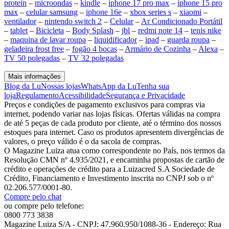
protein
–
microondas
–
kindle
–
iphone 17 pro max
–
iphone 15 pro
max
–
celular samsung
–
iphone 16e
–
xbox series s
–
xiaomi
–
ventilador
–
nintendo switch 2
–
Celular
–
Ar Condicionado Portátil
–
tablet
–
Bicicleta
–
Body Splash
–
jbl
–
redmi note 14
–
tenis nike
–
maquina de lavar roupa
–
liquidificador
–
ipad
–
guarda roupa
–
geladeira frost free
–
fogão 4 bocas
–
Armário de Cozinha
–
Alexa
–
TV 50 polegadas
–
TV 32 polegadas
Mais informações
Blog da Lu
Nossas lojas
WhatsApp da Lu
Tenha sua
loja
Regulamento
Acessibilidade
Segurança e Privacidade
Preços e condições de pagamento exclusivos para compras via
internet, podendo variar nas lojas físicas. Ofertas válidas na compra
de até 5 peças de cada produto por cliente, até o término dos nossos
estoques para internet. Caso os produtos apresentem divergências de
valores, o preço válido é o da sacola de compras.
O Magazine Luiza atua como correspondente no País, nos termos da
Resolução CMN nº 4.935/2021, e encaminha propostas de cartão de
crédito e operações de crédito para a Luizacred S.A Sociedade de
Crédito, Financiamento e Investimento inscrita no CNPJ sob o nº
02.206.577/0001-80.
Compre pelo chat
ou compre pelo telefone:
0800 773 3838
Magazine Luiza S/A - CNPJ: 47.960.950/1088-36 - Endereço: Rua