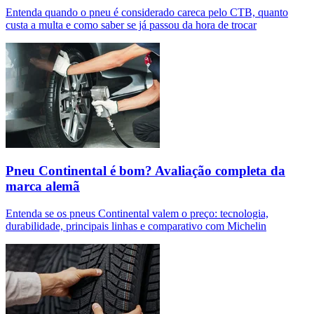
Entenda quando o pneu é considerado careca pelo CTB, quanto
custa a multa e como saber se já passou da hora de trocar
Pneu Continental é bom? Avaliação completa da
marca alemã
Entenda se os pneus Continental valem o preço: tecnologia,
durabilidade, principais linhas e comparativo com Michelin