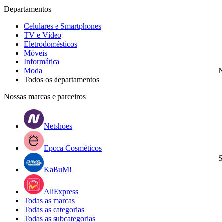
Departamentos
Celulares e Smartphones
TV e Vídeo
Eletrodomésticos
Móveis
Informática
Moda
N
Todos os departamentos
Nossas marcas e parceiros
Netshoes
Epoca Cosméticos
S
KaBuM!
AliExpress
Todas as marcas
Todas as categorias
Todas as subcategorias