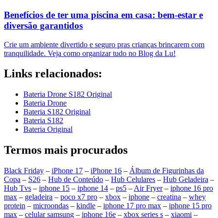
Benefícios de ter uma piscina em casa: bem-estar e
diversão garantidos
Crie um ambiente divertido e seguro pras crianças brincarem com
tranquilidade. Veja como organizar tudo no Blog da Lu!
Links relacionados:
Bateria Drone S182 Original
Bateria Drone
Bateria S182 Original
Bateria S182
Bateria Original
Termos mais procurados
Black Friday
–
iPhone 17
–
iPhone 16
–
Álbum de Figurinhas da
Copa
–
S26
–
Hub de Conteúdo
–
Hub Celulares
–
Hub Geladeira
–
Hub Tvs
–
iphone 15
–
iphone 14
–
ps5
–
Air Fryer
–
iphone 16 pro
max
–
geladeira
–
poco x7 pro
–
xbox
–
iphone
–
creatina
–
whey
protein
–
microondas
–
kindle
–
iphone 17 pro max
–
iphone 15 pro
max
–
celular samsung
–
iphone 16e
–
xbox series s
–
xiaomi
–