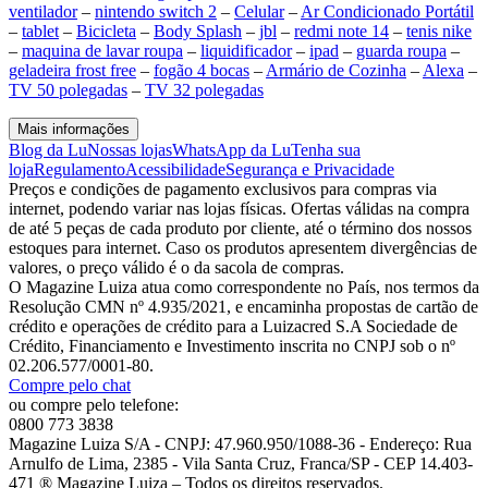
ventilador
–
nintendo switch 2
–
Celular
–
Ar Condicionado Portátil
–
tablet
–
Bicicleta
–
Body Splash
–
jbl
–
redmi note 14
–
tenis nike
–
maquina de lavar roupa
–
liquidificador
–
ipad
–
guarda roupa
–
geladeira frost free
–
fogão 4 bocas
–
Armário de Cozinha
–
Alexa
–
TV 50 polegadas
–
TV 32 polegadas
Mais informações
Blog da Lu
Nossas lojas
WhatsApp da Lu
Tenha sua
loja
Regulamento
Acessibilidade
Segurança e Privacidade
Preços e condições de pagamento exclusivos para compras via
internet, podendo variar nas lojas físicas. Ofertas válidas na compra
de até 5 peças de cada produto por cliente, até o término dos nossos
estoques para internet. Caso os produtos apresentem divergências de
valores, o preço válido é o da sacola de compras.
O Magazine Luiza atua como correspondente no País, nos termos da
Resolução CMN nº 4.935/2021, e encaminha propostas de cartão de
crédito e operações de crédito para a Luizacred S.A Sociedade de
Crédito, Financiamento e Investimento inscrita no CNPJ sob o nº
02.206.577/0001-80.
Compre pelo chat
ou compre pelo telefone:
0800 773 3838
Magazine Luiza S/A - CNPJ: 47.960.950/1088-36 - Endereço: Rua
Arnulfo de Lima, 2385 - Vila Santa Cruz, Franca/SP - CEP 14.403-
471 ® Magazine Luiza – Todos os direitos reservados.