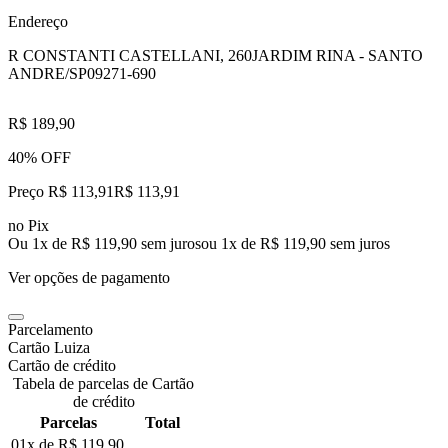
Endereço
R CONSTANTI CASTELLANI, 260
JARDIM RINA - SANTO
ANDRE/SP
09271-690
R$ 189,90
40% OFF
Preço R$ 113,91
R$
113
,
91
no Pix
Ou 1x de R$ 119,90 sem juros
ou
1
x de
R$ 119,90
sem juros
Ver opções de pagamento
Parcelamento
Cartão Luiza
Cartão de crédito
Tabela de parcelas de Cartão
de crédito
Parcelas
Total
01x de
R$ 119,90