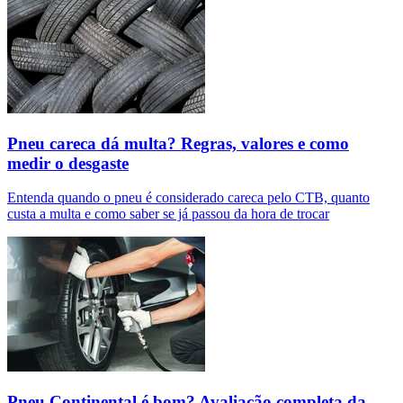
Pneu careca dá multa? Regras, valores e como
medir o desgaste
Entenda quando o pneu é considerado careca pelo CTB, quanto
custa a multa e como saber se já passou da hora de trocar
Pneu Continental é bom? Avaliação completa da