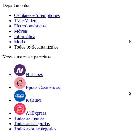
Departamentos
Celulares e Smartphones
TV e Vídeo
Eletrodomésticos
Móveis
Informática
Moda
N
Todos os departamentos
Nossas marcas e parceiros
Netshoes
Epoca Cosméticos
S
KaBuM!
AliExpress
Todas as marcas
Todas as categorias
Todas as subcategorias