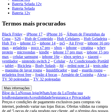
Bateria Selada 12v
Bateria Selada
Bateria 12v
Termos mais procurados
Black Friday
–
iPhone 17
–
iPhone 16
–
Álbum de Figurinhas da
Copa
–
S26
–
Hub de Conteúdo
–
Hub Celulares
–
Hub Geladeira
–
Hub Tvs
–
iphone 15
–
iphone 14
–
ps5
–
Air Fryer
–
iphone 16 pro
max
–
geladeira
–
poco x7 pro
–
xbox
–
iphone
–
creatina
–
whey
protein
–
microondas
–
kindle
–
iphone 17 pro max
–
iphone 15 pro
max
–
celular samsung
–
iphone 16e
–
xbox series s
–
xiaomi
–
ventilador
–
nintendo switch 2
–
Celular
–
Ar Condicionado Portátil
–
tablet
–
Bicicleta
–
Body Splash
–
jbl
–
redmi note 14
–
tenis nike
–
maquina de lavar roupa
–
liquidificador
–
ipad
–
guarda roupa
–
geladeira frost free
–
fogão 4 bocas
–
Armário de Cozinha
–
Alexa
–
TV 50 polegadas
–
TV 32 polegadas
Mais informações
Blog da Lu
Nossas lojas
WhatsApp da Lu
Tenha sua
loja
Regulamento
Acessibilidade
Segurança e Privacidade
Preços e condições de pagamento exclusivos para compras via
internet, podendo variar nas lojas físicas. Ofertas válidas na compra
de até 5 peças de cada produto por cliente, até o término dos nossos