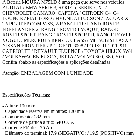
A Bateria MOURA M75LD é uma peça que serve nos veículos
AUDI A1 / BMW SERIE 3, SERIE 5, SERIE 7, X1 /
CHEVROLET CAMARO, CAPTIVA / CITROEN C4, C4
LOUNGE / FIAT TORO / HYUNDAI TUCSON / JAGUAR X-
TYPE / JEEP COMPASS, WRANGLER / LAND ROVER
FREELANDER 2, RANGE ROVER EVOQUE, RANGE
ROVER SPORT, RANGE ROVER SPORT II, RANGE ROVER
VOGUE / MERCEDES BENZ C-CLASS / MITSUBISHI ASX /
NISSAN FRONTIER / PEUGEOT 3008 / PORSCHE 911, 911
CABRIOLET / RENAULT FLUENCE / TOYOTA HILUX SW4
/ VOLKSWAGEN FUSCA, JETTA / VOLVO S60, S80, V60.
Confira abaixo as especificações e aplicações detalhadas.
Atenção: EMBALAGEM COM 1 UNIDADE
Especificações Técnicas:
- Altura: 190 mm
- Capacidade reserva em minutos: 120 min
- Comprimento: 282 mm
- Corrente de partida a frio: 640 CCA
- Corrente Elétrica: 75 Ah
- Diâmetro do terminal: 17,9 (NEGATIVO) / 19,5 (POSITIVO) mm