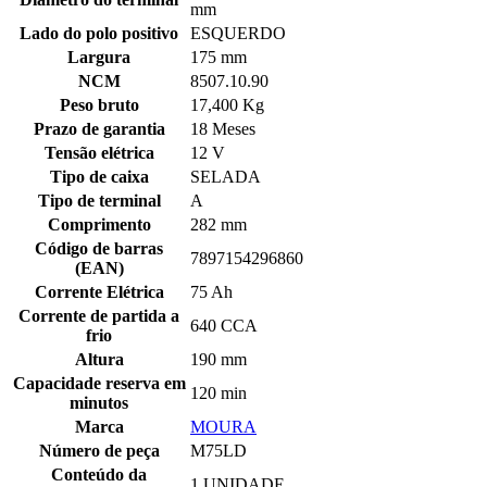
mm
Lado do polo positivo
ESQUERDO
Largura
175 mm
NCM
8507.10.90
Peso bruto
17,400 Kg
Prazo de garantia
18 Meses
Tensão elétrica
12 V
Tipo de caixa
SELADA
Tipo de terminal
A
Comprimento
282 mm
Código de barras
7897154296860
(EAN)
Corrente Elétrica
75 Ah
Corrente de partida a
640 CCA
frio
Altura
190 mm
Capacidade reserva em
120 min
minutos
Marca
MOURA
Número de peça
M75LD
Conteúdo da
1 UNIDADE