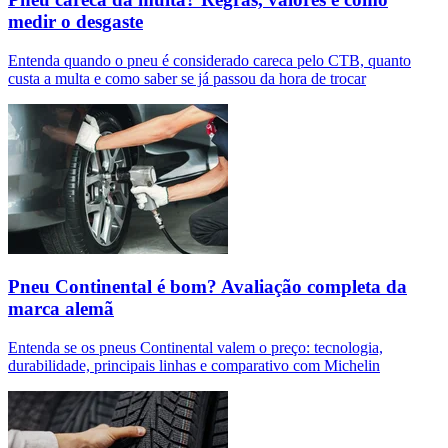
medir o desgaste
Entenda quando o pneu é considerado careca pelo CTB, quanto
custa a multa e como saber se já passou da hora de trocar
Pneu Continental é bom? Avaliação completa da
marca alemã
Entenda se os pneus Continental valem o preço: tecnologia,
durabilidade, principais linhas e comparativo com Michelin