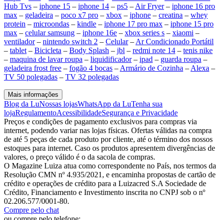
Hub Tvs
–
iphone 15
–
iphone 14
–
ps5
–
Air Fryer
–
iphone 16 pro
max
–
geladeira
–
poco x7 pro
–
xbox
–
iphone
–
creatina
–
whey
protein
–
microondas
–
kindle
–
iphone 17 pro max
–
iphone 15 pro
max
–
celular samsung
–
iphone 16e
–
xbox series s
–
xiaomi
–
ventilador
–
nintendo switch 2
–
Celular
–
Ar Condicionado Portátil
–
tablet
–
Bicicleta
–
Body Splash
–
jbl
–
redmi note 14
–
tenis nike
–
maquina de lavar roupa
–
liquidificador
–
ipad
–
guarda roupa
–
geladeira frost free
–
fogão 4 bocas
–
Armário de Cozinha
–
Alexa
–
TV 50 polegadas
–
TV 32 polegadas
Mais informações
Blog da Lu
Nossas lojas
WhatsApp da Lu
Tenha sua
loja
Regulamento
Acessibilidade
Segurança e Privacidade
Preços e condições de pagamento exclusivos para compras via
internet, podendo variar nas lojas físicas. Ofertas válidas na compra
de até 5 peças de cada produto por cliente, até o término dos nossos
estoques para internet. Caso os produtos apresentem divergências de
valores, o preço válido é o da sacola de compras.
O Magazine Luiza atua como correspondente no País, nos termos da
Resolução CMN nº 4.935/2021, e encaminha propostas de cartão de
crédito e operações de crédito para a Luizacred S.A Sociedade de
Crédito, Financiamento e Investimento inscrita no CNPJ sob o nº
02.206.577/0001-80.
Compre pelo chat
ou compre pelo telefone: