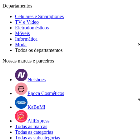
Departamentos
Celulares e Smartphones
TV e Vídeo
Eletrodomésticos
Móveis
Informática
Moda
N
Todos os departamentos
Nossas marcas e parceiros
Netshoes
Epoca Cosméticos
S
KaBuM!
AliExpress
Todas as marcas
Todas as categorias
Todas as subcategorias