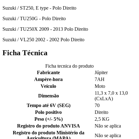
Suzuki / ST250, E type - Polo Direito
Suzuki / TU250G - Polo Direito
Suzuki / TU250X 2009 - 2013 Polo Direito
Suzuki / VL250 2002 - 2002 Polo Direito
Ficha Técnica
Ficha tecnica do produto
Fabricante
Júpiter
Ampère-hora
7AH
Veículo
Moto
11,3 x 7,0 x 13,0
Dimensão
(CxLxA)
Tempo até 6V (SEG)
70
Polo positivo
Direito
Peso (+/- 5%)
2,5 KG
Registro do produto ANVISA
Não se aplica
Registro do produto Ministério da
Não se aplica
Agricultura (MAPA)