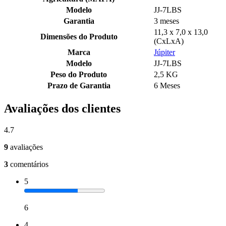
Modelo
JJ-7LBS
Garantia
3 meses
11,3 x 7,0 x 13,0
Dimensões do Produto
(CxLxA)
Marca
Júpiter
Modelo
JJ-7LBS
Peso do Produto
2,5 KG
Prazo de Garantia
6 Meses
Avaliações dos clientes
4.7
9
avaliações
3
comentários
5
6
4