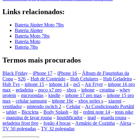
Links relacionados:
Bateria Júpiter Moto 7lbs
Bateria Júpiter
Bateria Moto 7lbs
Bateria Moto
Bateria 7lbs
Termos mais procurados
Black Friday
–
iPhone 17
–
iPhone 16
–
Álbum de Figurinhas da
Copa
–
S26
–
Hub de Conteúdo
–
Hub Celulares
–
Hub Geladeira
–
Hub Tvs
–
iphone 15
–
iphone 14
–
ps5
–
Air Fryer
–
iphone 16 pro
max
–
geladeira
–
poco x7 pro
–
xbox
–
iphone
–
creatina
–
whey
protein
–
microondas
–
kindle
–
iphone 17 pro max
–
iphone 15 pro
max
–
celular samsung
–
iphone 16e
–
xbox series s
–
xiaomi
–
ventilador
–
nintendo switch 2
–
Celular
–
Ar Condicionado Portátil
–
tablet
–
Bicicleta
–
Body Splash
–
jbl
–
redmi note 14
–
tenis nike
–
maquina de lavar roupa
–
liquidificador
–
ipad
–
guarda roupa
–
geladeira frost free
–
fogão 4 bocas
–
Armário de Cozinha
–
Alexa
–
TV 50 polegadas
–
TV 32 polegadas