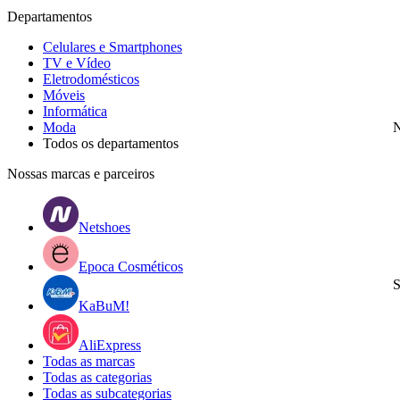
Departamentos
Celulares e Smartphones
TV e Vídeo
Eletrodomésticos
Móveis
Informática
Moda
N
Todos os departamentos
Nossas marcas e parceiros
Netshoes
Epoca Cosméticos
S
KaBuM!
AliExpress
Todas as marcas
Todas as categorias
Todas as subcategorias