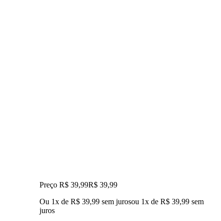
Preço R$ 39,99
R$
39
,
99
Ou 1x de R$ 39,99 sem juros
ou
1
x de
R$ 39,99
sem
juros