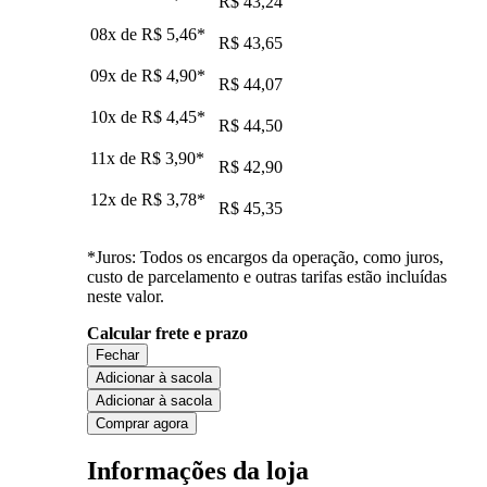
R$ 43,24
08x de
R$ 5,46
*
R$ 43,65
09x de
R$ 4,90
*
R$ 44,07
10x de
R$ 4,45
*
R$ 44,50
11x de
R$ 3,90
*
R$ 42,90
12x de
R$ 3,78
*
R$ 45,35
*Juros: Todos os encargos da operação, como juros,
custo de parcelamento e outras tarifas estão incluídas
neste valor.
Calcular frete e prazo
Fechar
Adicionar à sacola
Adicionar à sacola
Comprar agora
Informações da loja