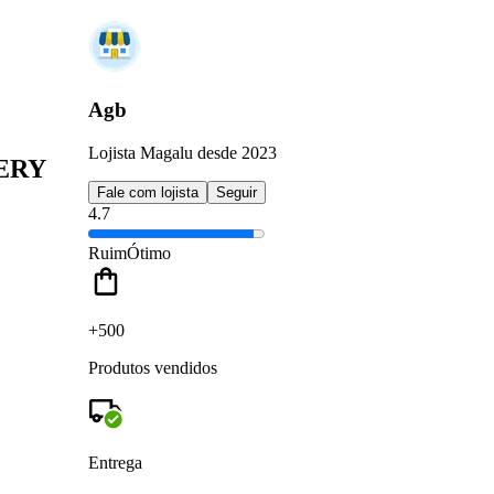
Agb
Lojista Magalu desde 2023
TERY
Fale com lojista
Seguir
4.7
Ruim
Ótimo
+500
Produtos vendidos
Entrega