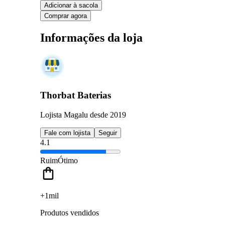
Adicionar à sacola
Comprar agora
Informações da loja
Thorbat Baterias
Lojista Magalu desde 2019
Fale com lojista
Seguir
4.1
Ruim
Ótimo
+1mil
Produtos vendidos