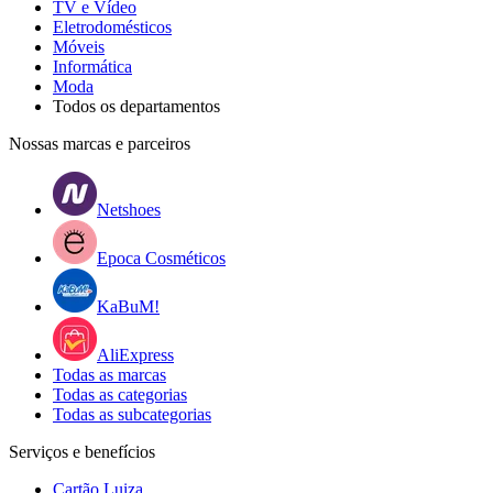
TV e Vídeo
Eletrodomésticos
Móveis
Informática
Moda
Todos os departamentos
Nossas marcas e parceiros
Netshoes
Epoca Cosméticos
KaBuM!
AliExpress
Todas as marcas
Todas as categorias
Todas as subcategorias
Serviços e benefícios
Cartão Luiza