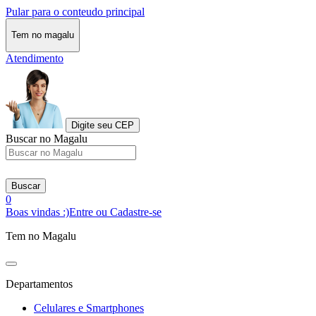
Pular para o conteudo principal
Tem no magalu
Atendimento
Digite seu CEP
Buscar no Magalu
Buscar
0
Boas vindas :)
Entre ou Cadastre-se
Tem no Magalu
Departamentos
Celulares e Smartphones