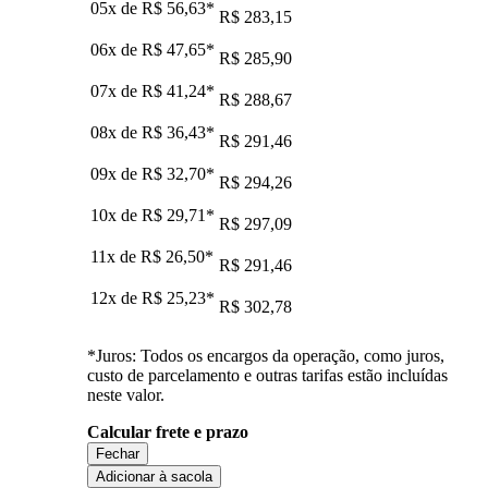
05x de
R$ 56,63
*
R$ 283,15
06x de
R$ 47,65
*
R$ 285,90
07x de
R$ 41,24
*
R$ 288,67
08x de
R$ 36,43
*
R$ 291,46
09x de
R$ 32,70
*
R$ 294,26
10x de
R$ 29,71
*
R$ 297,09
11x de
R$ 26,50
*
R$ 291,46
12x de
R$ 25,23
*
R$ 302,78
*Juros: Todos os encargos da operação, como juros,
custo de parcelamento e outras tarifas estão incluídas
neste valor.
Calcular frete e prazo
Fechar
Adicionar à sacola