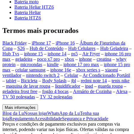
Bateria moto
Bateria Heliar HTZ6
Bateria Heliar
Bateria HTZ6
Termos mais procurados
Black Friday
–
iPhone 17
–
iPhone 16
–
Álbum de Figurinhas da
Copa
–
S26
–
Hub de Conteúdo
–
Hub Celulares
–
Hub Geladeira
–
Hub Tvs
–
iphone 15
–
iphone 14
–
ps5
–
Air Fryer
–
iphone 16 pro
max
–
geladeira
–
poco x7 pro
–
xbox
–
iphone
–
creatina
–
whey
protein
–
microondas
–
kindle
–
iphone 17 pro max
–
iphone 15 pro
max
–
celular samsung
–
iphone 16e
–
xbox series s
–
xiaomi
–
ventilador
–
nintendo switch 2
–
Celular
–
Ar Condicionado Portátil
–
tablet
–
Bicicleta
–
Body Splash
–
jbl
–
redmi note 14
–
tenis nike
–
maquina de lavar roupa
–
liquidificador
–
ipad
–
guarda roupa
–
geladeira frost free
–
fogão 4 bocas
–
Armário de Cozinha
–
Alexa
–
TV 50 polegadas
–
TV 32 polegadas
Mais informações
Blog da Lu
Nossas lojas
WhatsApp da Lu
Tenha sua
loja
Regulamento
Acessibilidade
Segurança e Privacidade
Preços e condições de pagamento exclusivos para compras via
internet, podendo variar nas lojas físicas. Ofertas válidas na compra