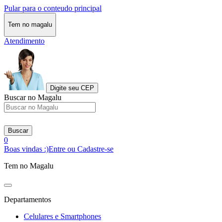
Pular para o conteudo principal
Tem no magalu
Atendimento
Digite seu CEP
Buscar no Magalu
Buscar
0
Boas vindas :)
Entre ou Cadastre-se
Tem no Magalu
Departamentos
Celulares e Smartphones