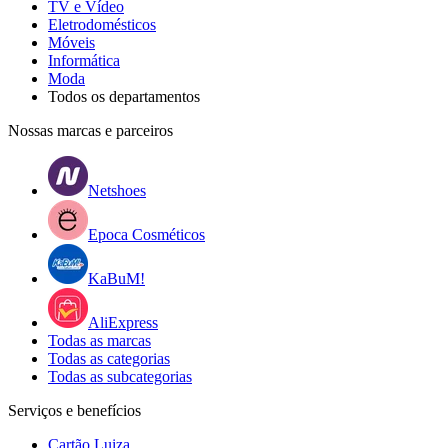
TV e Vídeo
Eletrodomésticos
Móveis
Informática
Moda
Todos os departamentos
Nossas marcas e parceiros
Netshoes
Epoca Cosméticos
KaBuM!
AliExpress
Todas as marcas
Todas as categorias
Todas as subcategorias
Serviços e benefícios
Cartão Luiza