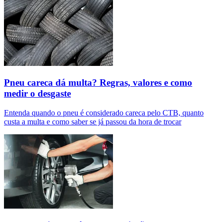
Pneu careca dá multa? Regras, valores e como
medir o desgaste
Entenda quando o pneu é considerado careca pelo CTB, quanto
custa a multa e como saber se já passou da hora de trocar