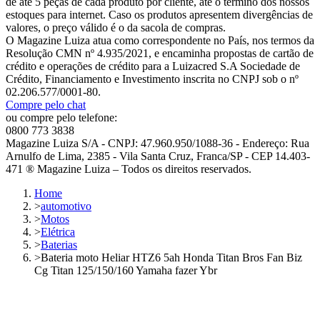
de até 5 peças de cada produto por cliente, até o término dos nossos
estoques para internet. Caso os produtos apresentem divergências de
valores, o preço válido é o da sacola de compras.
O Magazine Luiza atua como correspondente no País, nos termos da
Resolução CMN nº 4.935/2021, e encaminha propostas de cartão de
crédito e operações de crédito para a Luizacred S.A Sociedade de
Crédito, Financiamento e Investimento inscrita no CNPJ sob o nº
02.206.577/0001-80.
Compre pelo chat
ou compre pelo telefone:
0800 773 3838
Magazine Luiza S/A - CNPJ: 47.960.950/1088-36 - Endereço: Rua
Arnulfo de Lima, 2385 - Vila Santa Cruz, Franca/SP - CEP 14.403-
471 ® Magazine Luiza – Todos os direitos reservados.
Home
>
automotivo
>
Motos
>
Elétrica
>
Baterias
>
Bateria moto Heliar HTZ6 5ah Honda Titan Bros Fan Biz
Cg Titan 125/150/160 Yamaha fazer Ybr