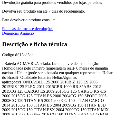
Devolução gratuita para produtos vendidos por lojas parceiras
Devolva seu produto em até 7 dias do recebimento.
Para devolver o produto consulte:
Políticas de trocas e devoluções
Denunciar Anúncio
Descrição e ficha técnica
Código
dfj13ad3dd
- Bateria AGM/VRLA selada, lacrada, livre de manutenção-
Homologada pelo Inmetro (amperagem real)- 6 meses de garantia
nacional Heliar (pode ser acionada em qualquer representante Heliar
do Brasil)- Qualidade Baterias HeliarAlgumas
aplicações:HONDA:BIZ 125 2006 2010BIZ 125 ES 2006
2015BIZ 125 FLEX 2011 2015CBR 1000 RR S/ ABS 2012
2015CG 125 CARGO ES 2009 2015CG 125 CARGO KS /ES
2000 2015CG 125 TITAN ES 2000 2004CG 150 SPORT 2005
2008CG 150 TITAN KS 2004 2009CG 150 TITAN CARGO
2014 2015CG 150 TITAN ES 2004 2009CG 150 TITAN ESD
2009 2015CG 150 TITAN ESX 2004 2009CG 150 TITAN MIX
2009 2015CG 160 Fan 2016 CG 160 TITAN 2016 CG125 FAN