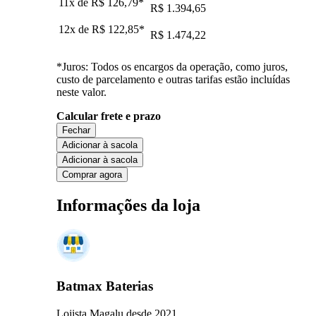
11x de
R$ 126,79
*
R$ 1.394,65
12x de
R$ 122,85
*
R$ 1.474,22
*Juros: Todos os encargos da operação, como juros,
custo de parcelamento e outras tarifas estão incluídas
neste valor.
Calcular frete e prazo
Fechar
Adicionar à sacola
Adicionar à sacola
Comprar agora
Informações da loja
Batmax Baterias
Lojista Magalu desde 2021