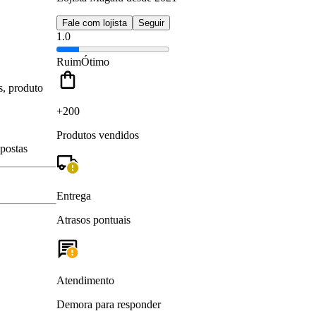
Fale com lojista
Seguir
1.0
Ruim
Ótimo
s, produto
+200
Produtos vendidos
spostas
Entrega
Atrasos pontuais
Atendimento
Demora para responder