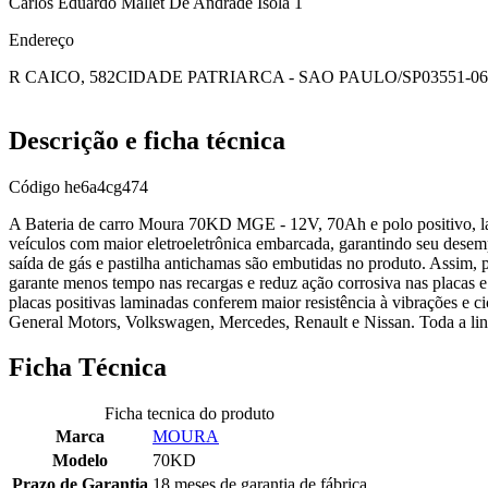
Carlos Eduardo Mallet De Andrade Isola 1
Endereço
R CAICO, 582
CIDADE PATRIARCA - SAO PAULO/SP
03551-0
Descrição e ficha técnica
Código
he6a4cg474
A Bateria de carro Moura 70KD MGE - 12V, 70Ah e polo positivo, la
veículos com maior eletroeletrônica embarcada, garantindo seu dese
saída de gás e pastilha antichamas são embutidas no produto. Assim, p
garante menos tempo nas recargas e reduz ação corrosiva nas placas e
placas positivas laminadas conferem maior resistência à vibrações e 
General Motors, Volkswagen, Mercedes, Renault e Nissan. Toda a lin
Ficha Técnica
Ficha tecnica do produto
Marca
MOURA
Modelo
70KD
Prazo de Garantia
18 meses de garantia de fábrica