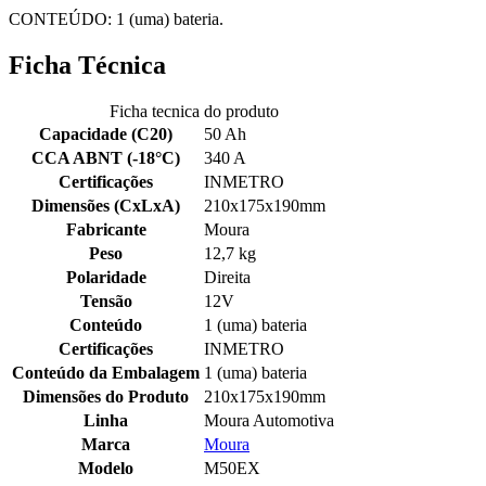
CONTEÚDO: 1 (uma) bateria.
Ficha Técnica
Ficha tecnica do produto
Capacidade (C20)
50 Ah
CCA ABNT (-18°C)
340 A
Certificações
INMETRO
Dimensões (CxLxA)
210x175x190mm
Fabricante
Moura
Peso
12,7 kg
Polaridade
Direita
Tensão
12V
Conteúdo
1 (uma) bateria
Certificações
INMETRO
Conteúdo da Embalagem
1 (uma) bateria
Dimensões do Produto
210x175x190mm
Linha
Moura Automotiva
Marca
Moura
Modelo
M50EX