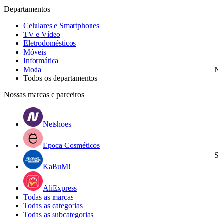
Departamentos
Celulares e Smartphones
TV e Vídeo
Eletrodomésticos
Móveis
Informática
Moda
N
Todos os departamentos
Nossas marcas e parceiros
Netshoes
Epoca Cosméticos
S
KaBuM!
AliExpress
Todas as marcas
Todas as categorias
Todas as subcategorias