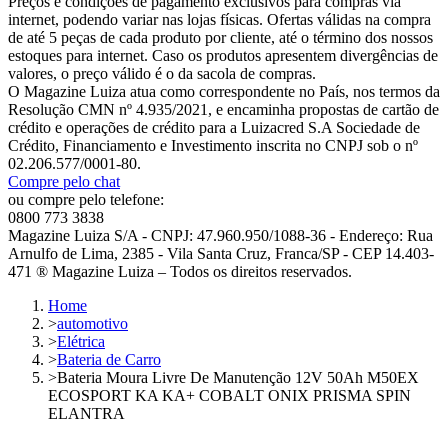
Preços e condições de pagamento exclusivos para compras via
internet, podendo variar nas lojas físicas. Ofertas válidas na compra
de até 5 peças de cada produto por cliente, até o término dos nossos
estoques para internet. Caso os produtos apresentem divergências de
valores, o preço válido é o da sacola de compras.
O Magazine Luiza atua como correspondente no País, nos termos da
Resolução CMN nº 4.935/2021, e encaminha propostas de cartão de
crédito e operações de crédito para a Luizacred S.A Sociedade de
Crédito, Financiamento e Investimento inscrita no CNPJ sob o nº
02.206.577/0001-80.
Compre pelo chat
ou compre pelo telefone:
0800 773 3838
Magazine Luiza S/A - CNPJ: 47.960.950/1088-36 - Endereço: Rua
Arnulfo de Lima, 2385 - Vila Santa Cruz, Franca/SP - CEP 14.403-
471 ® Magazine Luiza – Todos os direitos reservados.
Home
>
automotivo
>
Elétrica
>
Bateria de Carro
>
Bateria Moura Livre De Manutenção 12V 50Ah M50EX
ECOSPORT KA KA+ COBALT ONIX PRISMA SPIN
ELANTRA