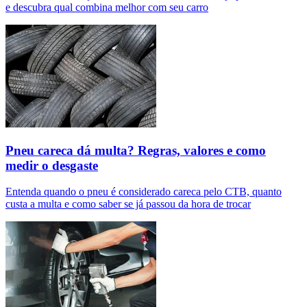
e descubra qual combina melhor com seu carro
Pneu careca dá multa? Regras, valores e como
medir o desgaste
Entenda quando o pneu é considerado careca pelo CTB, quanto
custa a multa e como saber se já passou da hora de trocar