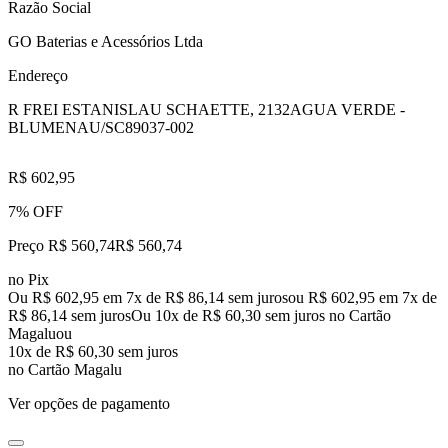
Razão Social
GO Baterias e Acessórios Ltda
Endereço
R FREI ESTANISLAU SCHAETTE, 2132
AGUA VERDE -
BLUMENAU/SC
89037-002
R$ 602,95
7% OFF
Preço R$ 560,74
R$
560
,
74
no Pix
Ou R$ 602,95 em 7x de R$ 86,14 sem juros
ou
R$ 602,95
em
7
x de
R$ 86,14
sem juros
Ou 10x de R$ 60,30 sem juros no Cartão
Magalu
ou
10
x de
R$ 60,30
sem juros
no Cartão Magalu
Ver opções de pagamento