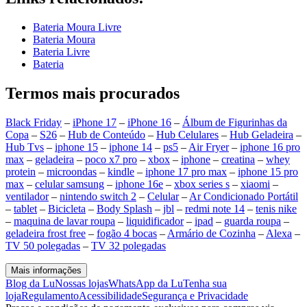
Bateria Moura Livre
Bateria Moura
Bateria Livre
Bateria
Termos mais procurados
Black Friday
–
iPhone 17
–
iPhone 16
–
Álbum de Figurinhas da
Copa
–
S26
–
Hub de Conteúdo
–
Hub Celulares
–
Hub Geladeira
–
Hub Tvs
–
iphone 15
–
iphone 14
–
ps5
–
Air Fryer
–
iphone 16 pro
max
–
geladeira
–
poco x7 pro
–
xbox
–
iphone
–
creatina
–
whey
protein
–
microondas
–
kindle
–
iphone 17 pro max
–
iphone 15 pro
max
–
celular samsung
–
iphone 16e
–
xbox series s
–
xiaomi
–
ventilador
–
nintendo switch 2
–
Celular
–
Ar Condicionado Portátil
–
tablet
–
Bicicleta
–
Body Splash
–
jbl
–
redmi note 14
–
tenis nike
–
maquina de lavar roupa
–
liquidificador
–
ipad
–
guarda roupa
–
geladeira frost free
–
fogão 4 bocas
–
Armário de Cozinha
–
Alexa
–
TV 50 polegadas
–
TV 32 polegadas
Mais informações
Blog da Lu
Nossas lojas
WhatsApp da Lu
Tenha sua
loja
Regulamento
Acessibilidade
Segurança e Privacidade