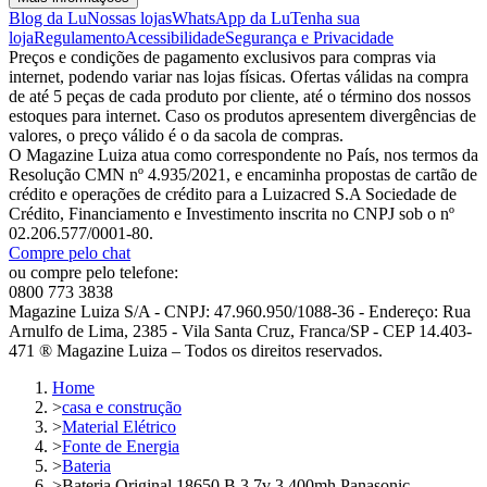
Blog da Lu
Nossas lojas
WhatsApp da Lu
Tenha sua
loja
Regulamento
Acessibilidade
Segurança e Privacidade
Preços e condições de pagamento exclusivos para compras via
internet, podendo variar nas lojas físicas. Ofertas válidas na compra
de até 5 peças de cada produto por cliente, até o término dos nossos
estoques para internet. Caso os produtos apresentem divergências de
valores, o preço válido é o da sacola de compras.
O Magazine Luiza atua como correspondente no País, nos termos da
Resolução CMN nº 4.935/2021, e encaminha propostas de cartão de
crédito e operações de crédito para a Luizacred S.A Sociedade de
Crédito, Financiamento e Investimento inscrita no CNPJ sob o nº
02.206.577/0001-80.
Compre pelo chat
ou compre pelo telefone:
0800 773 3838
Magazine Luiza S/A - CNPJ: 47.960.950/1088-36 - Endereço: Rua
Arnulfo de Lima, 2385 - Vila Santa Cruz, Franca/SP - CEP 14.403-
471 ® Magazine Luiza – Todos os direitos reservados.
Home
>
casa e construção
>
Material Elétrico
>
Fonte de Energia
>
Bateria
>
Bateria Original 18650 B 3.7v 3.400mh Panasonic