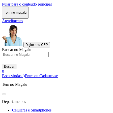
Pular para o conteudo principal
Tem no magalu
Atendimento
Digite seu CEP
Buscar no Magalu
Buscar
0
Boas vindas :)
Entre ou Cadastre-se
Tem no Magalu
Departamentos
Celulares e Smartphones