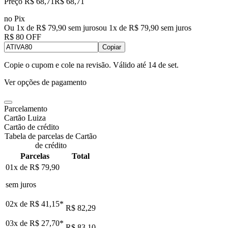
Preço R$ 68,71
R$
68
,
71
no Pix
Ou 1x de R$ 79,90 sem juros
ou
1
x de
R$ 79,90
sem juros
R$ 80 OFF
Copiar
Copie o cupom e cole na revisão. Válido até
14 de set
.
Ver opções de pagamento
Parcelamento
Cartão Luiza
Cartão de crédito
Tabela de parcelas de Cartão
de crédito
Parcelas
Total
01x de
R$ 79,90
sem juros
02x de
R$ 41,15
*
R$ 82,29
03x de
R$ 27,70
*
R$ 83,10