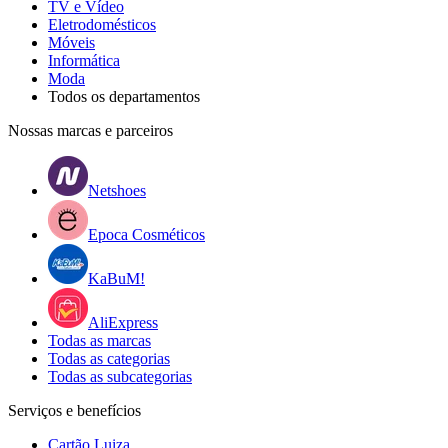
TV e Vídeo
Eletrodomésticos
Móveis
Informática
Moda
Todos os departamentos
Nossas marcas e parceiros
Netshoes
Epoca Cosméticos
KaBuM!
AliExpress
Todas as marcas
Todas as categorias
Todas as subcategorias
Serviços e benefícios
Cartão Luiza