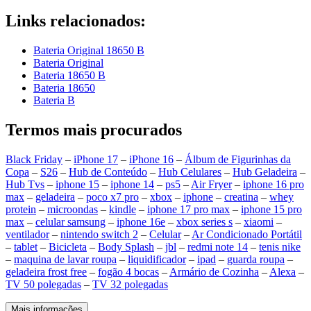
Links relacionados:
Bateria Original 18650 B
Bateria Original
Bateria 18650 B
Bateria 18650
Bateria B
Termos mais procurados
Black Friday
–
iPhone 17
–
iPhone 16
–
Álbum de Figurinhas da
Copa
–
S26
–
Hub de Conteúdo
–
Hub Celulares
–
Hub Geladeira
–
Hub Tvs
–
iphone 15
–
iphone 14
–
ps5
–
Air Fryer
–
iphone 16 pro
max
–
geladeira
–
poco x7 pro
–
xbox
–
iphone
–
creatina
–
whey
protein
–
microondas
–
kindle
–
iphone 17 pro max
–
iphone 15 pro
max
–
celular samsung
–
iphone 16e
–
xbox series s
–
xiaomi
–
ventilador
–
nintendo switch 2
–
Celular
–
Ar Condicionado Portátil
–
tablet
–
Bicicleta
–
Body Splash
–
jbl
–
redmi note 14
–
tenis nike
–
maquina de lavar roupa
–
liquidificador
–
ipad
–
guarda roupa
–
geladeira frost free
–
fogão 4 bocas
–
Armário de Cozinha
–
Alexa
–
TV 50 polegadas
–
TV 32 polegadas
Mais informações