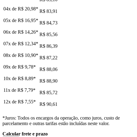
04x de
R$ 20,98
*
R$ 83,91
05x de
R$ 16,95
*
R$ 84,73
06x de
R$ 14,26
*
R$ 85,56
07x de
R$ 12,34
*
R$ 86,39
08x de
R$ 10,90
*
R$ 87,22
09x de
R$ 9,78
*
R$ 88,06
10x de
R$ 8,89
*
R$ 88,90
11x de
R$ 7,79
*
R$ 85,72
12x de
R$ 7,55
*
R$ 90,61
*Juros: Todos os encargos da operação, como juros, custo de
parcelamento e outras tarifas estão incluídas neste valor.
Calcular frete e prazo