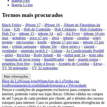
Bateria Flex
Bateria Li-Ion
Termos mais procurados
Black Friday
–
iPhone 17
–
iPhone 16
–
Álbum de Figurinhas da
Copa
–
S26
–
Hub de Conteúdo
–
Hub Celulares
–
Hub Geladeira
–
Hub Tvs
–
iphone 15
–
iphone 14
–
ps5
–
Air Fryer
–
iphone 16 pro
max
–
geladeira
–
poco x7 pro
–
xbox
–
iphone
–
creatina
–
whey
protein
–
microondas
–
kindle
–
iphone 17 pro max
–
iphone 15 pro
max
–
celular samsung
–
iphone 16e
–
xbox series s
–
xiaomi
–
ventilador
–
nintendo switch 2
–
Celular
–
Ar Condicionado Portátil
–
tablet
–
Bicicleta
–
Body Splash
–
jbl
–
redmi note 14
–
tenis nike
–
maquina de lavar roupa
–
liquidificador
–
ipad
–
guarda roupa
–
geladeira frost free
–
fogão 4 bocas
–
Armário de Cozinha
–
Alexa
–
TV 50 polegadas
–
TV 32 polegadas
Mais informações
Blog da Lu
Nossas lojas
WhatsApp da Lu
Tenha sua
loja
Regulamento
Acessibilidade
Segurança e Privacidade
Preços e condições de pagamento exclusivos para compras via
internet, podendo variar nas lojas físicas. Ofertas válidas na compra
de até 5 peças de cada produto por cliente, até o término dos nossos
estoques para internet. Caso os produtos apresentem divergências de
valores, o preço válido é o da sacola de compras.