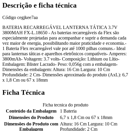
Descrição e ficha técnica
Código
cegjkee7aa
BATERIA RECARREGÁVEL LANTERNA TÁTICA 3.7V
3800MAH FX-L.18650 - As baterias recarregáveis da Flex são
especialmente projetadas para acompanhar e suprir a demanda cada
vez maior de energia, possibilitando maior praticidade e economia.-
1 Bateria Flex recarregável vale por até 1000 pilhas comuns.- Ideal
para lanternas táticas e aparelhos eletrônicos compatíveis- Amperes:
3800mAh- Voltagem: 3.7 volts- Composição: Lithium ou Lítio-
Embalagem: Blister Lacrado- Peso: 0,056g com a embalagem-
Dimensões da embalagem: Altura: 16 Cm Largura: 10 Cm
Profundidade: 2 Cm- Dimensões aproximada do produto (AxL): 6,7
x 1,8 Cm ou 67 x 18mm
Ficha Técnica
Ficha tecnica do produto
Conteúdo da Embalagem
1 Bateria
Dimensões do Produto
6,7 x 1,8 Cm ou 67 x 18mm
Dimensões do Produto com
Altura: 16 Cm Largura: 10 Cm
Embalagem
Profundidade: 2 Cm