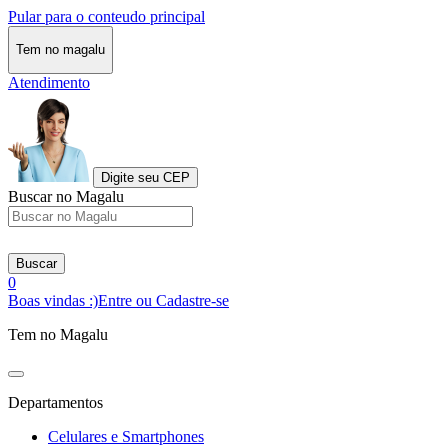
Pular para o conteudo principal
Tem no magalu
Atendimento
Digite seu CEP
Buscar no Magalu
Buscar
0
Boas vindas :)
Entre ou Cadastre-se
Tem no Magalu
Departamentos
Celulares e Smartphones