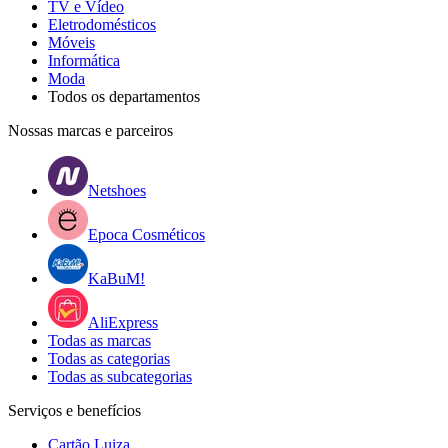
TV e Vídeo
Eletrodomésticos
Móveis
Informática
Moda
Todos os departamentos
Nossas marcas e parceiros
Netshoes
Epoca Cosméticos
KaBuM!
AliExpress
Todas as marcas
Todas as categorias
Todas as subcategorias
Serviços e benefícios
Cartão Luiza