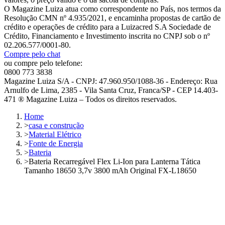
O Magazine Luiza atua como correspondente no País, nos termos da
Resolução CMN nº 4.935/2021, e encaminha propostas de cartão de
crédito e operações de crédito para a Luizacred S.A Sociedade de
Crédito, Financiamento e Investimento inscrita no CNPJ sob o nº
02.206.577/0001-80.
Compre pelo chat
ou compre pelo telefone:
0800 773 3838
Magazine Luiza S/A - CNPJ: 47.960.950/1088-36 - Endereço: Rua
Arnulfo de Lima, 2385 - Vila Santa Cruz, Franca/SP - CEP 14.403-
471 ® Magazine Luiza – Todos os direitos reservados.
Home
>
casa e construção
>
Material Elétrico
>
Fonte de Energia
>
Bateria
>
Bateria Recarregável Flex Li-Ion para Lanterna Tática
Tamanho 18650 3,7v 3800 mAh Original FX-L18650