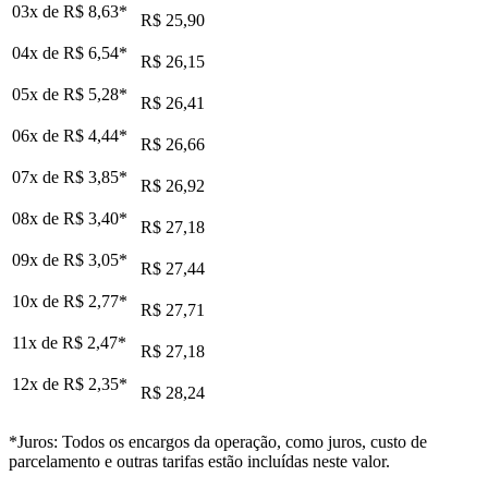
03x de
R$ 8,63
*
R$ 25,90
04x de
R$ 6,54
*
R$ 26,15
05x de
R$ 5,28
*
R$ 26,41
06x de
R$ 4,44
*
R$ 26,66
07x de
R$ 3,85
*
R$ 26,92
08x de
R$ 3,40
*
R$ 27,18
09x de
R$ 3,05
*
R$ 27,44
10x de
R$ 2,77
*
R$ 27,71
11x de
R$ 2,47
*
R$ 27,18
12x de
R$ 2,35
*
R$ 28,24
*Juros: Todos os encargos da operação, como juros, custo de
parcelamento e outras tarifas estão incluídas neste valor.