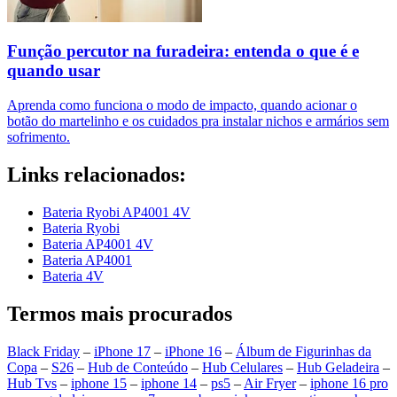
Função percutor na furadeira: entenda o que é e
quando usar
Aprenda como funciona o modo de impacto, quando acionar o
botão do martelinho e os cuidados pra instalar nichos e armários sem
sofrimento.
Links relacionados:
Bateria Ryobi AP4001 4V
Bateria Ryobi
Bateria AP4001 4V
Bateria AP4001
Bateria 4V
Termos mais procurados
Black Friday
–
iPhone 17
–
iPhone 16
–
Álbum de Figurinhas da
Copa
–
S26
–
Hub de Conteúdo
–
Hub Celulares
–
Hub Geladeira
–
Hub Tvs
–
iphone 15
–
iphone 14
–
ps5
–
Air Fryer
–
iphone 16 pro