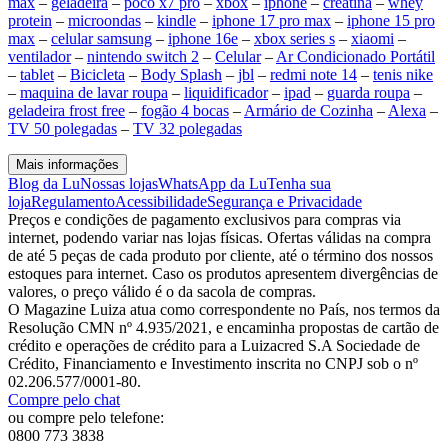
max
–
geladeira
–
poco x7 pro
–
xbox
–
iphone
–
creatina
–
whey
protein
–
microondas
–
kindle
–
iphone 17 pro max
–
iphone 15 pro
max
–
celular samsung
–
iphone 16e
–
xbox series s
–
xiaomi
–
ventilador
–
nintendo switch 2
–
Celular
–
Ar Condicionado Portátil
–
tablet
–
Bicicleta
–
Body Splash
–
jbl
–
redmi note 14
–
tenis nike
–
maquina de lavar roupa
–
liquidificador
–
ipad
–
guarda roupa
–
geladeira frost free
–
fogão 4 bocas
–
Armário de Cozinha
–
Alexa
–
TV 50 polegadas
–
TV 32 polegadas
Mais informações
Blog da Lu
Nossas lojas
WhatsApp da Lu
Tenha sua
loja
Regulamento
Acessibilidade
Segurança e Privacidade
Preços e condições de pagamento exclusivos para compras via
internet, podendo variar nas lojas físicas. Ofertas válidas na compra
de até 5 peças de cada produto por cliente, até o término dos nossos
estoques para internet. Caso os produtos apresentem divergências de
valores, o preço válido é o da sacola de compras.
O Magazine Luiza atua como correspondente no País, nos termos da
Resolução CMN nº 4.935/2021, e encaminha propostas de cartão de
crédito e operações de crédito para a Luizacred S.A Sociedade de
Crédito, Financiamento e Investimento inscrita no CNPJ sob o nº
02.206.577/0001-80.
Compre pelo chat
ou compre pelo telefone:
0800 773 3838