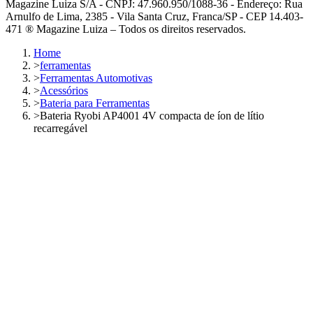
Magazine Luiza S/A - CNPJ: 47.960.950/1088-36 - Endereço: Rua
Arnulfo de Lima, 2385 - Vila Santa Cruz, Franca/SP - CEP 14.403-
471 ® Magazine Luiza – Todos os direitos reservados.
Home
>
ferramentas
>
Ferramentas Automotivas
>
Acessórios
>
Bateria para Ferramentas
>
Bateria Ryobi AP4001 4V compacta de íon de lítio
recarregável