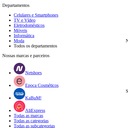
Departamentos
Celulares e Smartphones
TV e Vídeo
Eletrodomésticos
Móveis
Informática
Moda
N
Todos os departamentos
Nossas marcas e parceiros
Netshoes
Epoca Cosméticos
S
KaBuM!
AliExpress
Todas as marcas
Todas as categorias
Todas as subcategorias