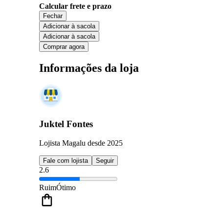
Calcular frete e prazo
Fechar
Adicionar à sacola
Adicionar à sacola
Comprar agora
Informações da loja
Juktel Fontes
Lojista Magalu desde 2025
Fale com lojista
Seguir
2.6
Ruim
Ótimo