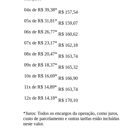
04x de
R$ 39,38
*
R$ 157,54
05x de
R$ 31,81
*
R$ 159,07
06x de
R$ 26,77
*
R$ 160,62
07x de
R$ 23,17
*
R$ 162,18
08x de
R$ 20,47
*
R$ 163,74
09x de
R$ 18,37
*
R$ 165,32
10x de
R$ 16,69
*
R$ 166,90
11x de
R$ 14,89
*
R$ 163,74
12x de
R$ 14,18
*
R$ 170,10
*Juros: Todos os encargos da operação, como juros,
custo de parcelamento e outras tarifas estão incluídas
neste valor.