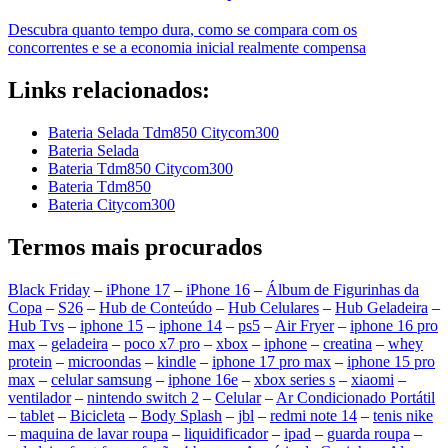
Descubra quanto tempo dura, como se compara com os
concorrentes e se a economia inicial realmente compensa
Links relacionados:
Bateria Selada Tdm850 Citycom300
Bateria Selada
Bateria Tdm850 Citycom300
Bateria Tdm850
Bateria Citycom300
Termos mais procurados
Black Friday
–
iPhone 17
–
iPhone 16
–
Álbum de Figurinhas da
Copa
–
S26
–
Hub de Conteúdo
–
Hub Celulares
–
Hub Geladeira
–
Hub Tvs
–
iphone 15
–
iphone 14
–
ps5
–
Air Fryer
–
iphone 16 pro
max
–
geladeira
–
poco x7 pro
–
xbox
–
iphone
–
creatina
–
whey
protein
–
microondas
–
kindle
–
iphone 17 pro max
–
iphone 15 pro
max
–
celular samsung
–
iphone 16e
–
xbox series s
–
xiaomi
–
ventilador
–
nintendo switch 2
–
Celular
–
Ar Condicionado Portátil
–
tablet
–
Bicicleta
–
Body Splash
–
jbl
–
redmi note 14
–
tenis nike
–
maquina de lavar roupa
–
liquidificador
–
ipad
–
guarda roupa
–