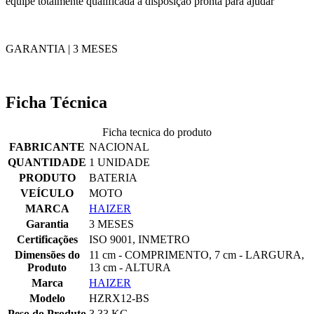
equipe totalmente qualificada a disposição pronta para ajudar
GARANTIA | 3 MESES
Ficha Técnica
Ficha tecnica do produto
FABRICANTE
NACIONAL
QUANTIDADE
1 UNIDADE
PRODUTO
BATERIA
VEÍCULO
MOTO
MARCA
HAIZER
Garantia
3 MESES
Certificações
ISO 9001, INMETRO
Dimensões do
11 cm - COMPRIMENTO, 7 cm - LARGURA,
Produto
13 cm - ALTURA
Marca
HAIZER
Modelo
HZRX12-BS
Peso do Produto
3,33 KG