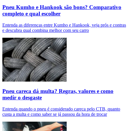
Pneu Kumho e Hankook são bons? Comparativo
completo e qual escolher
Entenda as diferenças entre Kumho e Hankook, veja prós e contras
e descubra qual combina melhor com seu carro
Pneu careca dá multa? Regras, valores e como
medir o desgaste
Entenda quando o pneu é considerado careca pelo CTB, quanto
custa a multa e como saber se já passou da hora de trocar