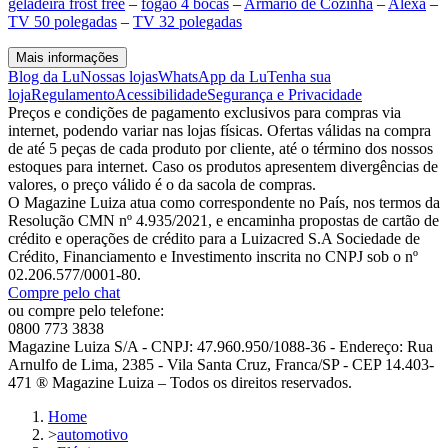
geladeira frost free
–
fogão 4 bocas
–
Armário de Cozinha
–
Alexa
–
TV 50 polegadas
–
TV 32 polegadas
Mais informações
Blog da Lu
Nossas lojas
WhatsApp da Lu
Tenha sua
loja
Regulamento
Acessibilidade
Segurança e Privacidade
Preços e condições de pagamento exclusivos para compras via
internet, podendo variar nas lojas físicas. Ofertas válidas na compra
de até 5 peças de cada produto por cliente, até o término dos nossos
estoques para internet. Caso os produtos apresentem divergências de
valores, o preço válido é o da sacola de compras.
O Magazine Luiza atua como correspondente no País, nos termos da
Resolução CMN nº 4.935/2021, e encaminha propostas de cartão de
crédito e operações de crédito para a Luizacred S.A Sociedade de
Crédito, Financiamento e Investimento inscrita no CNPJ sob o nº
02.206.577/0001-80.
Compre pelo chat
ou compre pelo telefone:
0800 773 3838
Magazine Luiza S/A - CNPJ: 47.960.950/1088-36 - Endereço: Rua
Arnulfo de Lima, 2385 - Vila Santa Cruz, Franca/SP - CEP 14.403-
471 ® Magazine Luiza – Todos os direitos reservados.
Home
>
automotivo