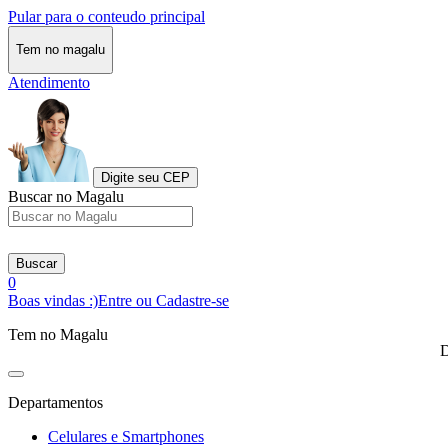
Pular para o conteudo principal
Tem no magalu
Atendimento
Digite seu CEP
Buscar no Magalu
Buscar
0
Boas vindas :)
Entre ou Cadastre-se
Tem no Magalu
D
Departamentos
Celulares e Smartphones