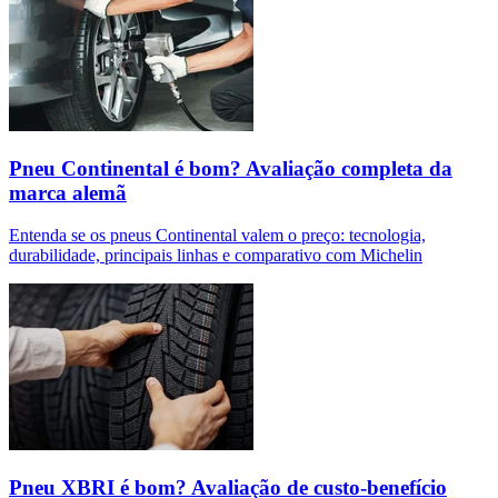
Pneu Continental é bom? Avaliação completa da
marca alemã
Entenda se os pneus Continental valem o preço: tecnologia,
durabilidade, principais linhas e comparativo com Michelin
Pneu XBRI é bom? Avaliação de custo-benefício