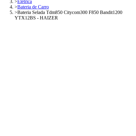
>
Elétrica
>
Bateria de Carro
>
Bateria Selada Tdm850 Citycom300 F850 Bandit1200
YTX12BS - HAIZER