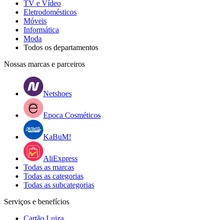
TV e Vídeo
Eletrodomésticos
Móveis
Informática
Moda
Todos os departamentos
Nossas marcas e parceiros
Netshoes
Epoca Cosméticos
KaBuM!
AliExpress
Todas as marcas
Todas as categorias
Todas as subcategorias
Serviços e benefícios
Cartão Luiza