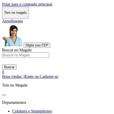
Pular para o conteudo principal
Tem no magalu
Atendimento
Digite seu CEP
Buscar no Magalu
Buscar
0
Boas vindas :)
Entre ou Cadastre-se
Tem no Magalu
Departamentos
Celulares e Smartphones