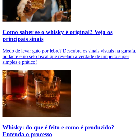
Como saber se o whisky é original? Veja os
principais sinais
Medo de levar gato por lebre? Descubra os sinais visuais na garrafa,
no lacre e no selo fiscal que revelam a verdade de um jeito super
simples e prático!
Whisky: do que é feito e como é produzido?
Entenda o processo