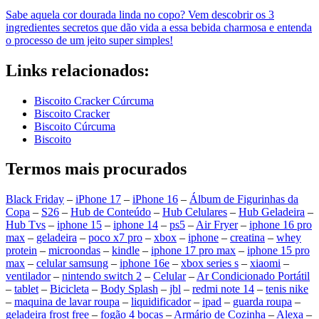
Sabe aquela cor dourada linda no copo? Vem descobrir os 3
ingredientes secretos que dão vida a essa bebida charmosa e entenda
o processo de um jeito super simples!
Links relacionados:
Biscoito Cracker Cúrcuma
Biscoito Cracker
Biscoito Cúrcuma
Biscoito
Termos mais procurados
Black Friday
–
iPhone 17
–
iPhone 16
–
Álbum de Figurinhas da
Copa
–
S26
–
Hub de Conteúdo
–
Hub Celulares
–
Hub Geladeira
–
Hub Tvs
–
iphone 15
–
iphone 14
–
ps5
–
Air Fryer
–
iphone 16 pro
max
–
geladeira
–
poco x7 pro
–
xbox
–
iphone
–
creatina
–
whey
protein
–
microondas
–
kindle
–
iphone 17 pro max
–
iphone 15 pro
max
–
celular samsung
–
iphone 16e
–
xbox series s
–
xiaomi
–
ventilador
–
nintendo switch 2
–
Celular
–
Ar Condicionado Portátil
–
tablet
–
Bicicleta
–
Body Splash
–
jbl
–
redmi note 14
–
tenis nike
–
maquina de lavar roupa
–
liquidificador
–
ipad
–
guarda roupa
–
geladeira frost free
–
fogão 4 bocas
–
Armário de Cozinha
–
Alexa
–