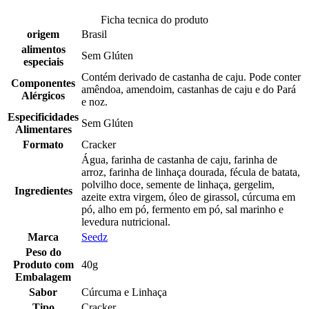
Ficha tecnica do produto
origem
Brasil
alimentos
Sem Glúten
especiais
Contém derivado de castanha de caju. Pode conter
Componentes
amêndoa, amendoim, castanhas de caju e do Pará
Alérgicos
e noz.
Especificidades
Sem Glúten
Alimentares
Formato
Cracker
Água, farinha de castanha de caju, farinha de
arroz, farinha de linhaça dourada, fécula de batata,
polvilho doce, semente de linhaça, gergelim,
Ingredientes
azeite extra virgem, óleo de girassol, cúrcuma em
pó, alho em pó, fermento em pó, sal marinho e
levedura nutricional.
Marca
Seedz
Peso do
Produto com
40g
Embalagem
Sabor
Cúrcuma e Linhaça
Tipo
Cracker