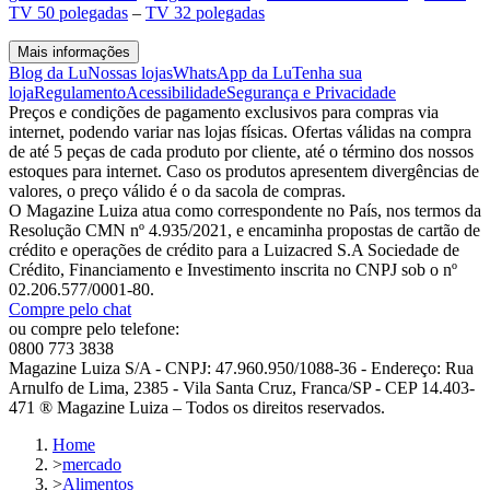
TV 50 polegadas
–
TV 32 polegadas
Mais informações
Blog da Lu
Nossas lojas
WhatsApp da Lu
Tenha sua
loja
Regulamento
Acessibilidade
Segurança e Privacidade
Preços e condições de pagamento exclusivos para compras via
internet, podendo variar nas lojas físicas. Ofertas válidas na compra
de até 5 peças de cada produto por cliente, até o término dos nossos
estoques para internet. Caso os produtos apresentem divergências de
valores, o preço válido é o da sacola de compras.
O Magazine Luiza atua como correspondente no País, nos termos da
Resolução CMN nº 4.935/2021, e encaminha propostas de cartão de
crédito e operações de crédito para a Luizacred S.A Sociedade de
Crédito, Financiamento e Investimento inscrita no CNPJ sob o nº
02.206.577/0001-80.
Compre pelo chat
ou compre pelo telefone:
0800 773 3838
Magazine Luiza S/A - CNPJ: 47.960.950/1088-36 - Endereço: Rua
Arnulfo de Lima, 2385 - Vila Santa Cruz, Franca/SP - CEP 14.403-
471 ® Magazine Luiza – Todos os direitos reservados.
Home
>
mercado
>
Alimentos