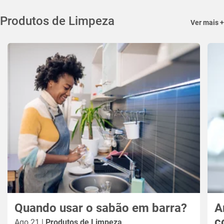
Produtos de Limpeza
Ver mais +
Quando usar o sabão em barra?
A
c
Ago 21 |
Produtos de Limpeza