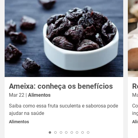
Ameixa: conheça os benefícios
R
Mar 22 |
Alimentos
Ma
Saiba como essa fruta suculenta e saborosa pode
Co
ajudar na saúde
in
Alimentos
Al