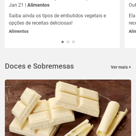
Jan 21 |
Alimentos
Out
Saiba ainda os tipos de embutidos vegetais e
Ela
opções de receitas deliciosas!
rec
Alimentos
Ali
Doces e Sobremesas
Ver mais +