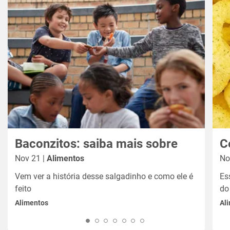
Baconzitos: saiba mais sobre
C
Nov 21 |
Alimentos
No
Vem ver a história desse salgadinho e como ele é
Es
feito
do
Alimentos
Al