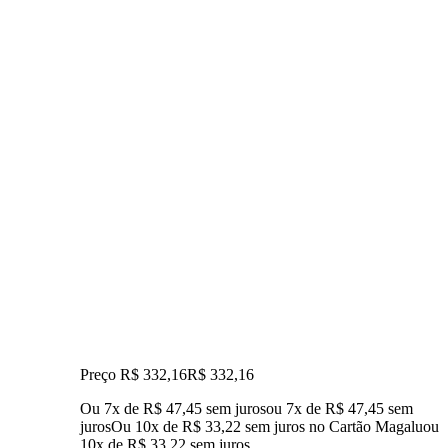
Preço R$ 332,16
R$
332
,
16
Ou 7x de R$ 47,45 sem juros
ou
7
x de
R$ 47,45
sem
juros
Ou 10x de R$ 33,22 sem juros no Cartão Magalu
ou
10
x de
R$ 33,22
sem juros