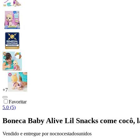
+
7
Favoritar
5.0 (5)
Boneca Baby Alive Lil Snacks come cocô, l
Vendido e entregue por
nocnocestadosunidos