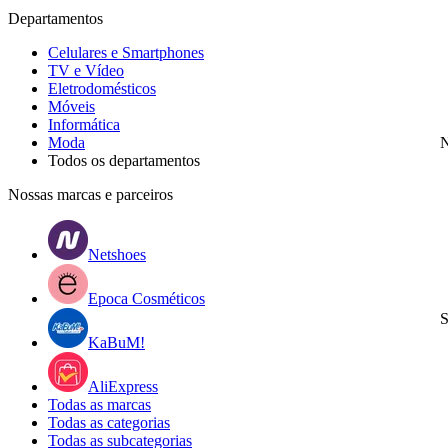
Departamentos
Celulares e Smartphones
TV e Vídeo
Eletrodomésticos
Móveis
Informática
Moda
N
Todos os departamentos
Nossas marcas e parceiros
Netshoes
Epoca Cosméticos
S
KaBuM!
AliExpress
Todas as marcas
Todas as categorias
Todas as subcategorias