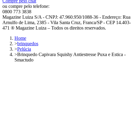
Compre pelo chat
ou compre pelo telefone:
0800 773 3838
Magazine Luiza S/A - CNPJ: 47.960.950/1088-36 - Endereço: Rua
Arnulfo de Lima, 2385 - Vila Santa Cruz, Franca/SP - CEP 14.403-
471 ® Magazine Luiza – Todos os direitos reservados.
Home
>
brinquedos
>
Pelúcia
>
Brinquedo Capivara Squishy Antiestresse Puxa e Estica -
Smactudo