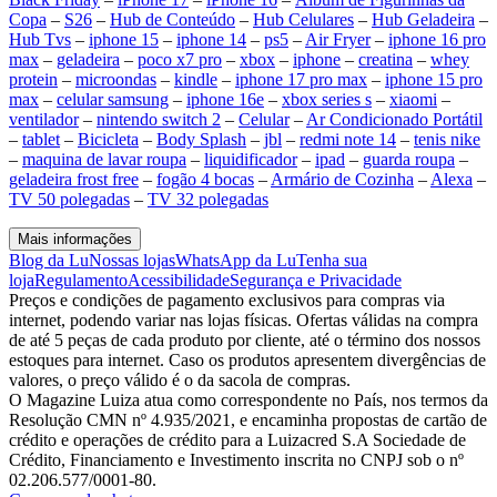
Copa
–
S26
–
Hub de Conteúdo
–
Hub Celulares
–
Hub Geladeira
–
Hub Tvs
–
iphone 15
–
iphone 14
–
ps5
–
Air Fryer
–
iphone 16 pro
max
–
geladeira
–
poco x7 pro
–
xbox
–
iphone
–
creatina
–
whey
protein
–
microondas
–
kindle
–
iphone 17 pro max
–
iphone 15 pro
max
–
celular samsung
–
iphone 16e
–
xbox series s
–
xiaomi
–
ventilador
–
nintendo switch 2
–
Celular
–
Ar Condicionado Portátil
–
tablet
–
Bicicleta
–
Body Splash
–
jbl
–
redmi note 14
–
tenis nike
–
maquina de lavar roupa
–
liquidificador
–
ipad
–
guarda roupa
–
geladeira frost free
–
fogão 4 bocas
–
Armário de Cozinha
–
Alexa
–
TV 50 polegadas
–
TV 32 polegadas
Mais informações
Blog da Lu
Nossas lojas
WhatsApp da Lu
Tenha sua
loja
Regulamento
Acessibilidade
Segurança e Privacidade
Preços e condições de pagamento exclusivos para compras via
internet, podendo variar nas lojas físicas. Ofertas válidas na compra
de até 5 peças de cada produto por cliente, até o término dos nossos
estoques para internet. Caso os produtos apresentem divergências de
valores, o preço válido é o da sacola de compras.
O Magazine Luiza atua como correspondente no País, nos termos da
Resolução CMN nº 4.935/2021, e encaminha propostas de cartão de
crédito e operações de crédito para a Luizacred S.A Sociedade de
Crédito, Financiamento e Investimento inscrita no CNPJ sob o nº
02.206.577/0001-80.