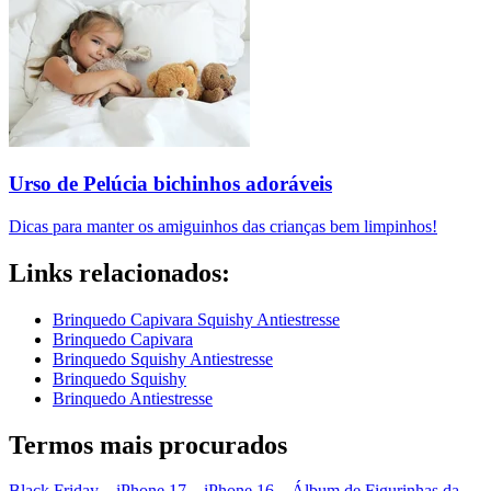
Urso de Pelúcia bichinhos adoráveis
Dicas para manter os amiguinhos das crianças bem limpinhos!
Links relacionados:
Brinquedo Capivara Squishy Antiestresse
Brinquedo Capivara
Brinquedo Squishy Antiestresse
Brinquedo Squishy
Brinquedo Antiestresse
Termos mais procurados
Black Friday
–
iPhone 17
–
iPhone 16
–
Álbum de Figurinhas da