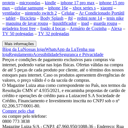
protein
–
microondas
–
kindle
–
iphone 17 pro max
–
iphone 15 pro
max
–
celular samsung
–
iphone 16e
–
xbox series s
–
xiaomi
–
ventilador
–
nintendo switch 2
–
Celular
–
Ar Condicionado Portátil
–
tablet
–
Bicicleta
–
Body Splash
–
jbl
–
redmi note 14
–
tenis nike
–
maquina de lavar roupa
–
liquidificador
–
ipad
–
guarda roupa
–
geladeira frost free
–
fogão 4 bocas
–
Armário de Cozinha
–
Alexa
–
TV 50 polegadas
–
TV 32 polegadas
Mais informações
Blog da Lu
Nossas lojas
WhatsApp da Lu
Tenha sua
loja
Regulamento
Acessibilidade
Segurança e Privacidade
Preços e condições de pagamento exclusivos para compras via
internet, podendo variar nas lojas físicas. Ofertas válidas na compra
de até 5 peças de cada produto por cliente, até o término dos nossos
estoques para internet. Caso os produtos apresentem divergências de
valores, o preço válido é o da sacola de compras.
O Magazine Luiza atua como correspondente no País, nos termos da
Resolução CMN nº 4.935/2021, e encaminha propostas de cartão de
crédito e operações de crédito para a Luizacred S.A Sociedade de
Crédito, Financiamento e Investimento inscrita no CNPJ sob o nº
02.206.577/0001-80.
Compre pelo chat
ou compre pelo telefone:
0800 773 3838
Magazine Luiza S/A - CNPJ: 47.960.950/1088-36 - Endereço: Rua