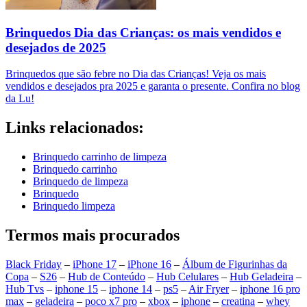
Brinquedos Dia das Crianças: os mais vendidos e
desejados de 2025
Brinquedos que são febre no Dia das Crianças! Veja os mais
vendidos e desejados pra 2025 e garanta o presente. Confira no blog
da Lu!
Links relacionados:
Brinquedo carrinho de limpeza
Brinquedo carrinho
Brinquedo de limpeza
Brinquedo
Brinquedo limpeza
Termos mais procurados
Black Friday
–
iPhone 17
–
iPhone 16
–
Álbum de Figurinhas da
Copa
–
S26
–
Hub de Conteúdo
–
Hub Celulares
–
Hub Geladeira
–
Hub Tvs
–
iphone 15
–
iphone 14
–
ps5
–
Air Fryer
–
iphone 16 pro
max
–
geladeira
–
poco x7 pro
–
xbox
–
iphone
–
creatina
–
whey