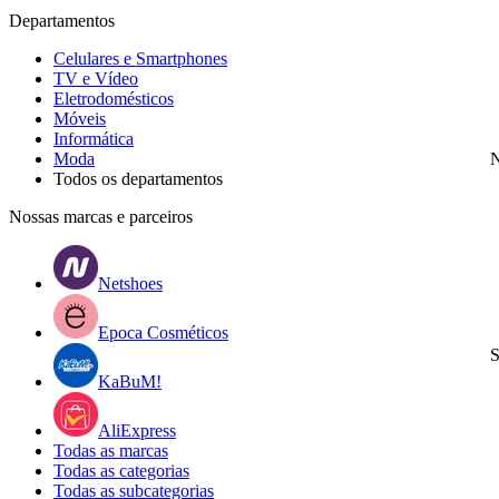
Departamentos
Celulares e Smartphones
TV e Vídeo
Eletrodomésticos
Móveis
Informática
Moda
N
Todos os departamentos
Nossas marcas e parceiros
Netshoes
Epoca Cosméticos
S
KaBuM!
AliExpress
Todas as marcas
Todas as categorias
Todas as subcategorias