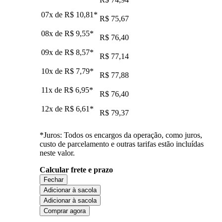
07x de
R$ 10,81
*
R$ 75,67
08x de
R$ 9,55
*
R$ 76,40
09x de
R$ 8,57
*
R$ 77,14
10x de
R$ 7,79
*
R$ 77,88
11x de
R$ 6,95
*
R$ 76,40
12x de
R$ 6,61
*
R$ 79,37
*Juros: Todos os encargos da operação, como juros,
custo de parcelamento e outras tarifas estão incluídas
neste valor.
Calcular frete e prazo
Fechar
Adicionar à sacola
Adicionar à sacola
Comprar agora