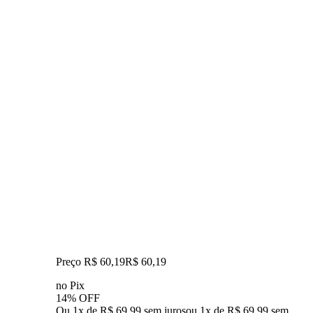
Preço R$ 60,19
R$
60
,
19
no Pix
14% OFF
Ou 1x de R$ 69,99 sem juros
ou
1
x de
R$ 69,99
sem