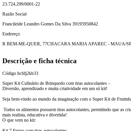
23.724.299/0001-22
Razão Social
Francileide Leandro Gomes Da Silva 39195950842
Endereço
R BEM-ME-QUER, 77
CHACARA MARIA APAREC - MAUA/S
Descrição e ficha técnica
Código
hcfdj2kb33
Super Kit Culinário de Brinquedo com tiras autocolantes –
Diversão, aprendizado e muita criatividade em um só kit!
Seja bem-vindo ao mundo da imaginação com o Super Kit de Frutinha
️ Todos os alimentos possuem tiras autocolantes, permitindo que as cri
mais realista, educativa e divertida!
O que vem no kit:
Kit 7 Frutas com tiras autocolantes: