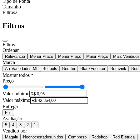
Tipo de Ponta
Tamanho
Filtros
2
Filtros
Filtros
Ordenar
Relevância
Menor Prazo
Menor Preço
Maior Preço
Mais Vendidos
Marca
A.r Variedades Mt
Beltools
Bestfer
Black+decker
Bomvink
Bos
Mostrar todos
Preço
Valor mínimo
Valor máximo
Entrega
Full
Avaliação
5
4
3
2
1
Vendido por
Magalu
Nocnocestadosunidos
Compresp
Rcdshop
Rcd Elétrica