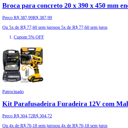
Broca para concreto 20 x 390 x 450 mm enc
Preço R$ 387,99
R$
387
,
99
Ou 5x de R$ 77,60 sem juros
ou
5
x de
R$ 77,60
sem juros
Cupom 5% OFF
Patrocinado
Kit Parafusadeira Furadeira 12V com Male
Preço R$ 304,72
R$
304
,
72
Ou 4x de R$ 76,18 sem juros
ou
4
x de
R$ 76,18
sem juros