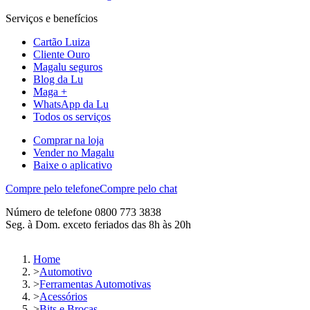
Serviços e benefícios
Cartão Luiza
Cliente Ouro
Magalu seguros
Blog da Lu
Maga +
WhatsApp da Lu
Todos os serviços
Comprar na loja
Vender no Magalu
Baixe o aplicativo
Compre pelo telefone
Compre pelo chat
Número de telefone 0800 773 3838
Seg. à Dom. exceto feriados das 8h às 20h
Home
>
Automotivo
>
Ferramentas Automotivas
>
Acessórios
>
Bits e Brocas