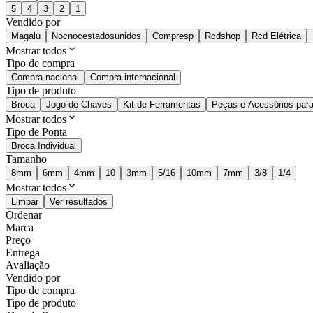
5
4
3
2
1
Vendido por
Magalu
Nocnocestadosunidos
Compresp
Rcdshop
Rcd Elétrica
Mostrar todos
Tipo de compra
Compra nacional
Compra internacional
Tipo de produto
Broca
Jogo de Chaves
Kit de Ferramentas
Peças e Acessórios para
Mostrar todos
Tipo de Ponta
Broca Individual
Tamanho
8mm
6mm
4mm
10
3mm
5/16
10mm
7mm
3/8
1/4
Mostrar todos
Limpar
Ver resultados
Ordenar
Marca
Preço
Entrega
Avaliação
Vendido por
Tipo de compra
Tipo de produto