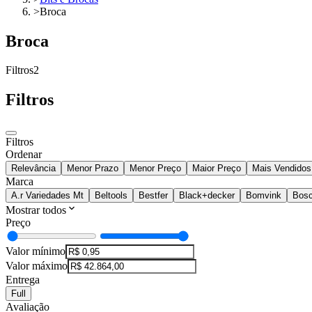
>
Broca
Broca
Filtros
2
Filtros
Filtros
Ordenar
Relevância
Menor Prazo
Menor Preço
Maior Preço
Mais Vendidos
Marca
A.r Variedades Mt
Beltools
Bestfer
Black+decker
Bomvink
Bos
Mostrar todos
Preço
Valor mínimo
Valor máximo
Entrega
Full
Avaliação