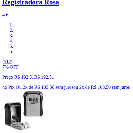
Registradora Rosa
4.6
(512)
7% OFF
Preço R$ 192,51
R$
192
,
51
no Pix
Ou 2x de R$ 103,50 sem juros
ou
2
x de
R$ 103,50
sem juros