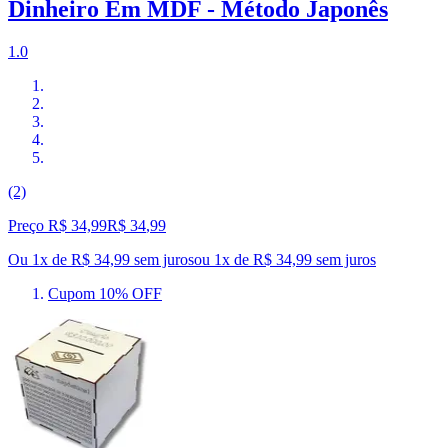
Dinheiro Em MDF - Método Japonês
1.0
(2)
Preço R$ 34,99
R$
34
,
99
Ou 1x de R$ 34,99 sem juros
ou
1
x de
R$ 34,99
sem juros
Cupom 10% OFF