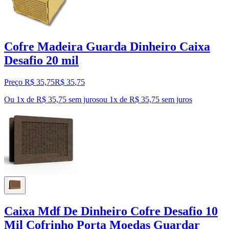
Cofre Madeira Guarda Dinheiro Caixa
Desafio 20 mil
Preço R$ 35,75
R$
35
,
75
Ou 1x de R$ 35,75 sem juros
ou
1
x de
R$ 35,75
sem juros
Caixa Mdf De Dinheiro Cofre Desafio 10
Mil Cofrinho Porta Moedas Guardar