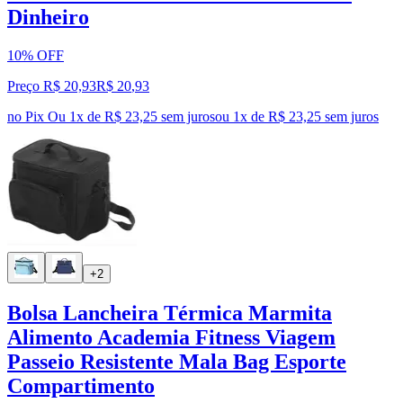
Dinheiro
10% OFF
Preço R$ 20,93
R$
20
,
93
no Pix
Ou 1x de R$ 23,25 sem juros
ou
1
x de
R$ 23,25
sem juros
+2
Bolsa Lancheira Térmica Marmita
Alimento Academia Fitness Viagem
Passeio Resistente Mala Bag Esporte
Compartimento