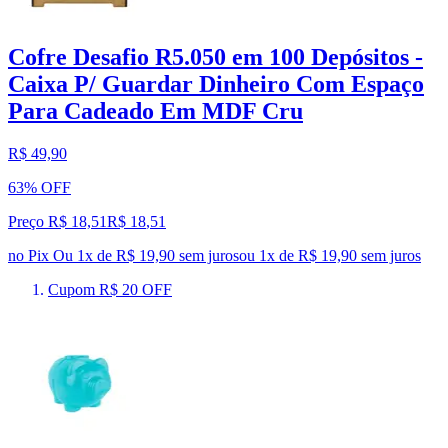
Cofre Desafio R5.050 em 100 Depósitos -
Caixa P/ Guardar Dinheiro Com Espaço
Para Cadeado Em MDF Cru
R$ 49,90
63% OFF
Preço R$ 18,51
R$
18
,
51
no Pix
Ou 1x de R$ 19,90 sem juros
ou
1
x de
R$ 19,90
sem juros
Cupom R$ 20 OFF