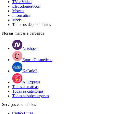
TV e Vídeo
Eletrodomésticos
Móveis
Informática
Moda
Todos os departamentos
Nossas marcas e parceiros
Netshoes
Epoca Cosméticos
KaBuM!
AliExpress
Todas as marcas
Todas as categorias
Todas as subcategorias
Serviços e benefícios
Cartão Luiza