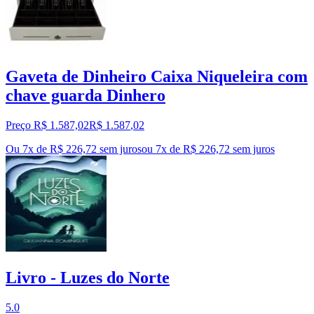
Gaveta de Dinheiro Caixa Niqueleira com
chave guarda Dinhero
Preço R$ 1.587,02
R$
1.587
,
02
Ou 7x de R$ 226,72 sem juros
ou
7
x de
R$ 226,72
sem juros
Livro - Luzes do Norte
5.0