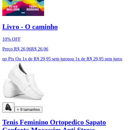
Livro - O caminho
10% OFF
Preço R$ 26,96
R$
26
,
96
no Pix
Ou 1x de R$ 29,95 sem juros
ou
1
x de
R$ 29,95
sem juros
+ 9 tamanhos
Tenis Feminino Ortopedico Sapato