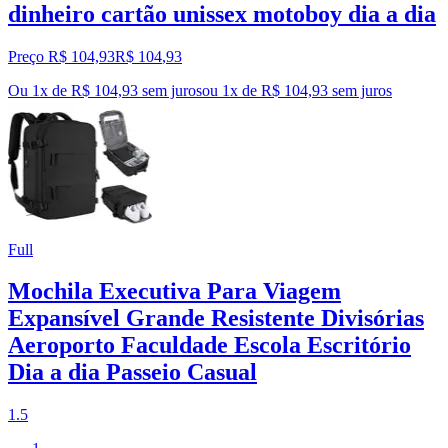
dinheiro cartão unissex motoboy dia a dia
Preço R$ 104,93
R$
104
,
93
Ou 1x de R$ 104,93 sem juros
ou
1
x de
R$ 104,93
sem juros
Full
Mochila Executiva Para Viagem
Expansível Grande Resistente Divisórias
Aeroporto Faculdade Escola Escritório
Dia a dia Passeio Casual
1.5