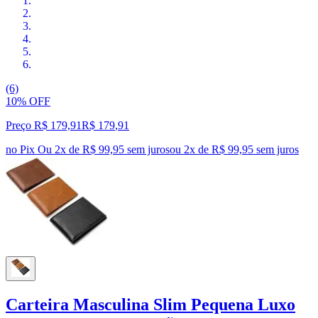
(6)
10% OFF
Preço R$ 179,91
R$
179
,
91
no Pix
Ou 2x de R$ 99,95 sem juros
ou
2
x de
R$ 99,95
sem juros
Carteira Masculina Slim Pequena Luxo