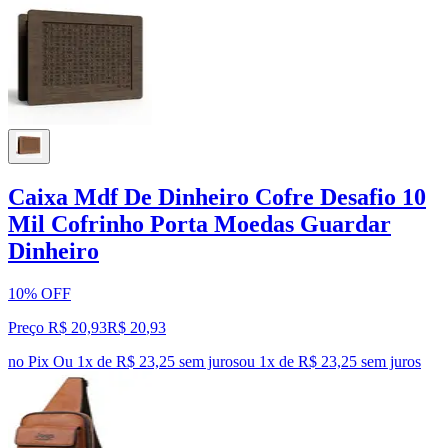
Caixa Mdf De Dinheiro Cofre Desafio 10
Mil Cofrinho Porta Moedas Guardar
Dinheiro
10% OFF
Preço R$ 20,93
R$
20
,
93
no Pix
Ou 1x de R$ 23,25 sem juros
ou
1
x de
R$ 23,25
sem juros