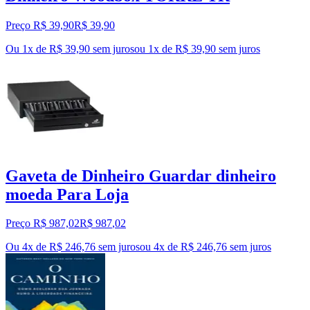
Preço R$ 39,90
R$
39
,
90
Ou 1x de R$ 39,90 sem juros
ou
1
x de
R$ 39,90
sem juros
Gaveta de Dinheiro Guardar dinheiro
moeda Para Loja
Preço R$ 987,02
R$
987
,
02
Ou 4x de R$ 246,76 sem juros
ou
4
x de
R$ 246,76
sem juros