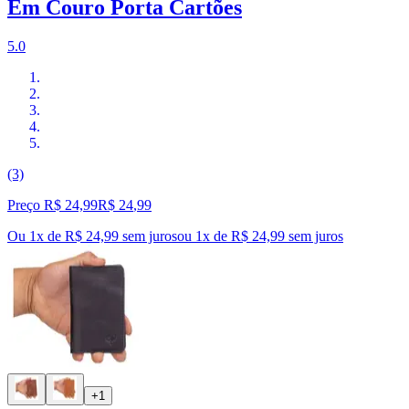
Em Couro Porta Cartões
5.0
(3)
Preço R$ 24,99
R$
24
,
99
Ou 1x de R$ 24,99 sem juros
ou
1
x de
R$ 24,99
sem juros
+1