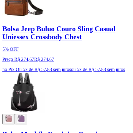
Bolsa Jeep Buluo Couro Sling Casual
Uniessex Crossbody Chest
5% OFF
Preço R$ 274,67
R$
274
,
67
no Pix
Ou 5x de R$ 57,83 sem juros
ou
5
x de
R$ 57,83
sem juros