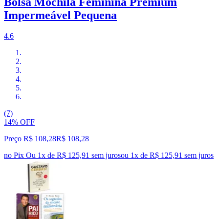
Bolsa Mochila Feminina Premium
Impermeável Pequena
4.6
(7)
14% OFF
Preço R$ 108,28
R$
108
,
28
no Pix
Ou 1x de R$ 125,91 sem juros
ou
1
x de
R$ 125,91
sem juros