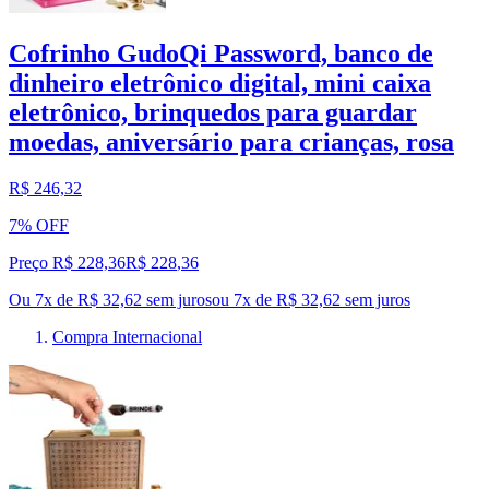
Cofrinho GudoQi Password, banco de
dinheiro eletrônico digital, mini caixa
eletrônico, brinquedos para guardar
moedas, aniversário para crianças, rosa
R$ 246,32
7% OFF
Preço R$ 228,36
R$
228
,
36
Ou 7x de R$ 32,62 sem juros
ou
7
x de
R$ 32,62
sem juros
Compra Internacional