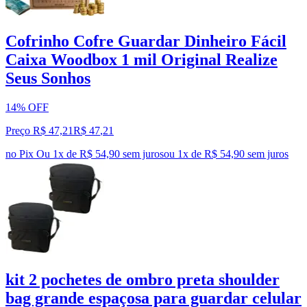
Cofrinho Cofre Guardar Dinheiro Fácil
Caixa Woodbox 1 mil Original Realize
Seus Sonhos
14% OFF
Preço R$ 47,21
R$
47
,
21
no Pix
Ou 1x de R$ 54,90 sem juros
ou
1
x de
R$ 54,90
sem juros
kit 2 pochetes de ombro preta shoulder
bag grande espaçosa para guardar celular