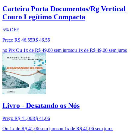
Carteira Porta Documentos/Rg Vertical
Couro Legítimo Compacta
5% OFF
Preço R$ 46,55
R$
46
,
55
no Pix
Ou 1x de R$ 49,00 sem juros
ou
1
x de
R$ 49,00
sem juros
Livro - Desatando os Nós
Preço R$ 41,06
R$
41
,
06
Ou 1x de R$ 41,06 sem juros
ou
1
x de
R$ 41,06
sem juros