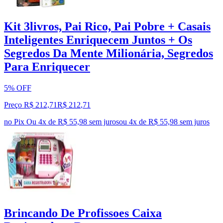
Kit 3livros, Pai Rico, Pai Pobre + Casais
Inteligentes Enriquecem Juntos + Os
Segredos Da Mente Milionária, Segredos
Para Enriquecer
5% OFF
Preço R$ 212,71
R$
212
,
71
no Pix
Ou 4x de R$ 55,98 sem juros
ou
4
x de
R$ 55,98
sem juros
Brincando De Profissoes Caixa