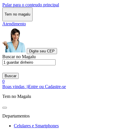
Pular para o conteudo principal
Tem no magalu
Atendimento
Digite seu CEP
Buscar no Magalu
Buscar
0
Boas vindas :)
Entre ou Cadastre-se
Tem no Magalu
Departamentos
Celulares e Smartphones