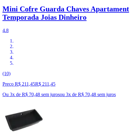
Mini Cofre Guarda Chaves Apartament
Temporada Joias Dinheiro
4.8
(10)
Preço R$ 211,45
R$
211
,
45
Ou 3x de R$ 70,48 sem juros
ou
3
x de
R$ 70,48
sem juros