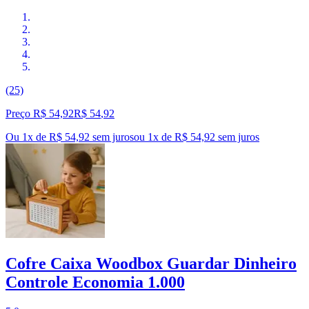
(25)
Preço R$ 54,92
R$
54
,
92
Ou 1x de R$ 54,92 sem juros
ou
1
x de
R$ 54,92
sem juros
Cofre Caixa Woodbox Guardar Dinheiro
Controle Economia 1.000