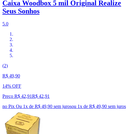
Caixa Woodbox 5 mil Original Realize
Seus Sonhos
5.0
(2)
R$ 49,90
14% OFF
Preço R$ 42,91
R$
42
,
91
no Pix
Ou 1x de R$ 49,90 sem juros
ou
1
x de
R$ 49,90
sem juros