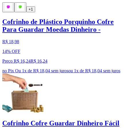
+1
Cofrinho de Plástico Porquinho Cofre
Para Guardar Moedas Dinheiro -
R$ 18,98
14% OFF
Preço R$ 16,24
R$
16
,
24
no Pix
Ou 1x de R$ 18,04 sem juros
ou
1
x de
R$ 18,04
sem juros
Cofrinho Cofre Guardar Dinheiro Fácil