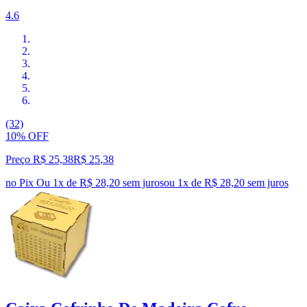
4.6
(32)
10% OFF
Preço R$ 25,38
R$
25
,
38
no Pix
Ou 1x de R$ 28,20 sem juros
ou
1
x de
R$ 28,20
sem juros