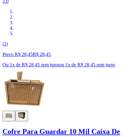
5.0
(2)
Preço R$ 28,45
R$
28
,
45
Ou 1x de R$ 28,45 sem juros
ou
1
x de
R$ 28,45
sem juros
Cofre Para Guardar 10 Mil Caixa De