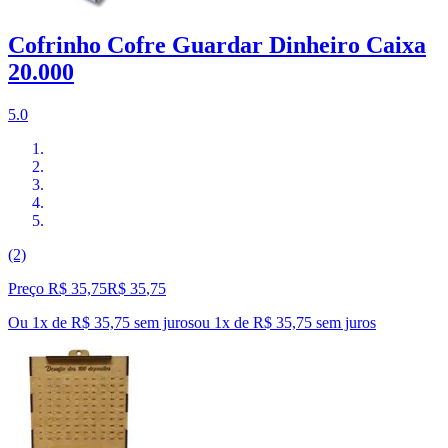
Cofrinho Cofre Guardar Dinheiro Caixa
20.000
5.0
(2)
Preço R$ 35,75
R$
35
,
75
Ou 1x de R$ 35,75 sem juros
ou
1
x de
R$ 35,75
sem juros