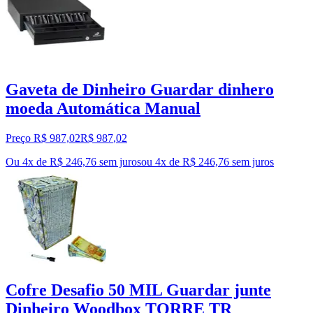
Gaveta de Dinheiro Guardar dinhero
moeda Automática Manual
Preço R$ 987,02
R$
987
,
02
Ou 4x de R$ 246,76 sem juros
ou
4
x de
R$ 246,76
sem juros
Cofre Desafio 50 MIL Guardar junte
Dinheiro Woodbox TORRE TR