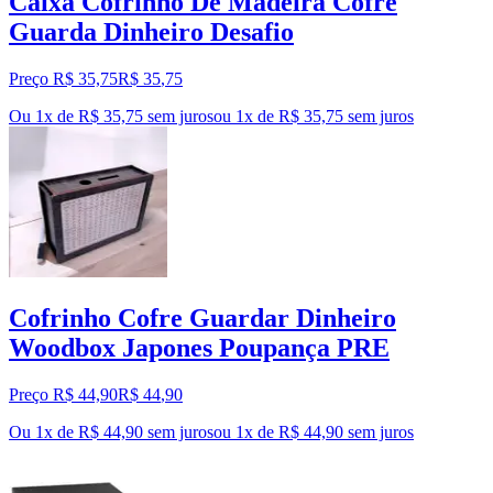
Caixa Cofrinho De Madeira Cofre
Guarda Dinheiro Desafio
Preço R$ 35,75
R$
35
,
75
Ou 1x de R$ 35,75 sem juros
ou
1
x de
R$ 35,75
sem juros
Cofrinho Cofre Guardar Dinheiro
Woodbox Japones Poupança PRE
Preço R$ 44,90
R$
44
,
90
Ou 1x de R$ 44,90 sem juros
ou
1
x de
R$ 44,90
sem juros