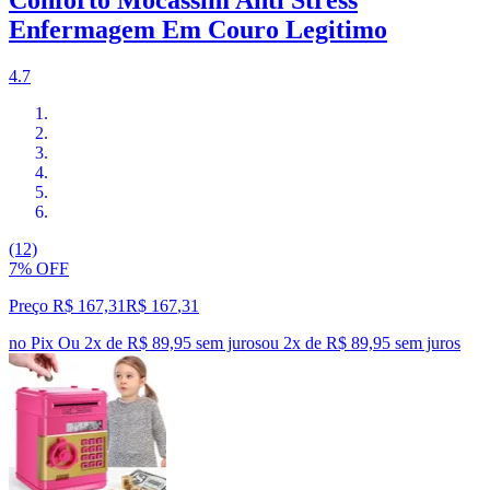
Conforto Mocassim Anti Stress
Enfermagem Em Couro Legitimo
4.7
(12)
7% OFF
Preço R$ 167,31
R$
167
,
31
no Pix
Ou 2x de R$ 89,95 sem juros
ou
2
x de
R$ 89,95
sem juros