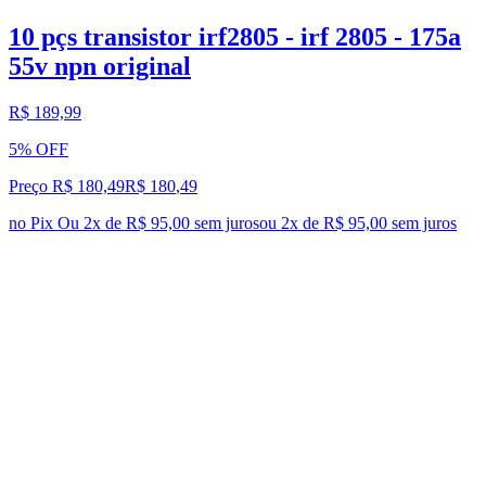
10 pçs transistor irf2805 - irf 2805 - 175a
55v npn original
R$ 189,99
5% OFF
Preço R$ 180,49
R$
180
,
49
no Pix
Ou 2x de R$ 95,00 sem juros
ou
2
x de
R$ 95,00
sem juros