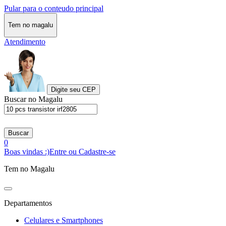
Pular para o conteudo principal
Tem no magalu
Atendimento
Digite seu CEP
Buscar no Magalu
Buscar
0
Boas vindas :)
Entre ou Cadastre-se
Tem no Magalu
Departamentos
Celulares e Smartphones