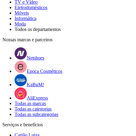
TV e Vídeo
Eletrodomésticos
Móveis
Informática
Moda
Todos os departamentos
Nossas marcas e parceiros
Netshoes
Epoca Cosméticos
KaBuM!
AliExpress
Todas as marcas
Todas as categorias
Todas as subcategorias
Serviços e benefícios
Cartão Luiza