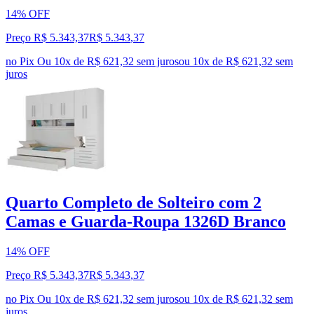
14% OFF
Preço R$ 5.343,37
R$
5.343
,
37
no Pix
Ou 10x de R$ 621,32 sem juros
ou
10
x de
R$ 621,32
sem
juros
Quarto Completo de Solteiro com 2
Camas e Guarda-Roupa 1326D Branco
14% OFF
Preço R$ 5.343,37
R$
5.343
,
37
no Pix
Ou 10x de R$ 621,32 sem juros
ou
10
x de
R$ 621,32
sem
juros