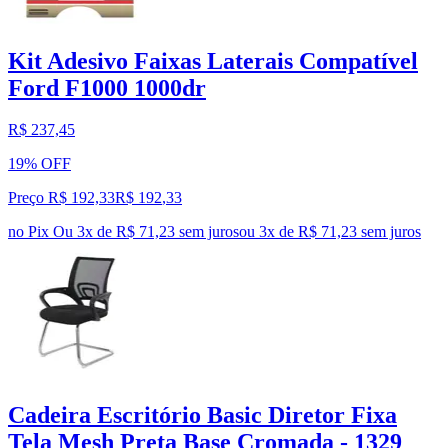
Kit Adesivo Faixas Laterais Compatível
Ford F1000 1000dr
R$ 237,45
19% OFF
Preço R$ 192,33
R$
192
,
33
no Pix
Ou 3x de R$ 71,23 sem juros
ou
3
x de
R$ 71,23
sem juros
Cadeira Escritório Basic Diretor Fixa
Tela Mesh Preta Base Cromada - 1329