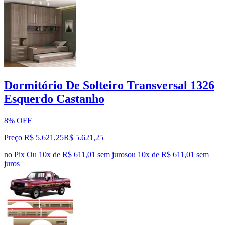
Dormitório De Solteiro Transversal 1326
Esquerdo Castanho
8% OFF
Preço R$ 5.621,25
R$
5.621
,
25
no Pix
Ou 10x de R$ 611,01 sem juros
ou
10
x de
R$ 611,01
sem
juros