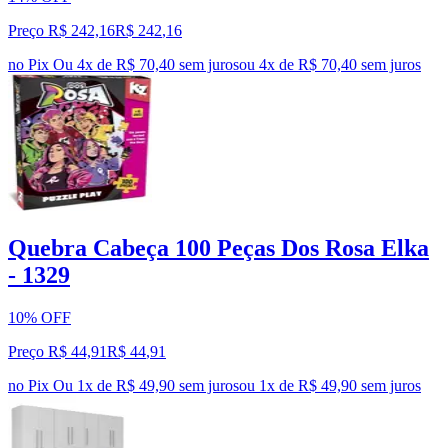
Preço R$ 242,16
R$
242
,
16
no Pix
Ou 4x de R$ 70,40 sem juros
ou
4
x de
R$ 70,40
sem juros
Quebra Cabeça 100 Peças Dos Rosa Elka
- 1329
10% OFF
Preço R$ 44,91
R$
44
,
91
no Pix
Ou 1x de R$ 49,90 sem juros
ou
1
x de
R$ 49,90
sem juros