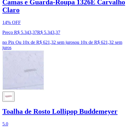
Camas e Guarda-Roupa 1326E Carvalho
Claro
14% OFF
Preço R$ 5.343,37
R$
5.343
,
37
no Pix
Ou 10x de R$ 621,32 sem juros
ou
10
x de
R$ 621,32
sem
juros
Toalha de Rosto Lollipop Buddemeyer
5.0