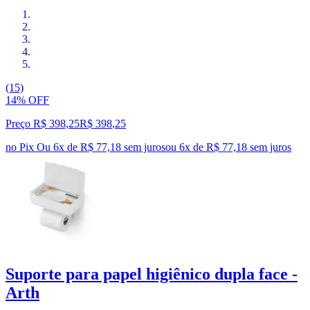
(15)
14% OFF
Preço R$ 398,25
R$
398
,
25
no Pix
Ou 6x de R$ 77,18 sem juros
ou
6
x de
R$ 77,18
sem juros
Suporte para papel higiênico dupla face -
Arth