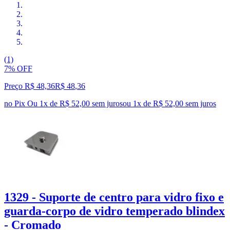
(1)
7% OFF
Preço R$ 48,36
R$
48
,
36
no Pix
Ou 1x de R$ 52,00 sem juros
ou
1
x de
R$ 52,00
sem juros
1329 - Suporte de centro para vidro fixo e
guarda-corpo de vidro temperado blindex
- Cromado