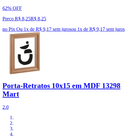
62% OFF
Preço R$ 8,25
R$
8
,
25
no Pix
Ou 1x de R$ 9,17 sem juros
ou
1
x de
R$ 9,17
sem juros
Porta-Retratos 10x15 em MDF 13298
Mart
2.0