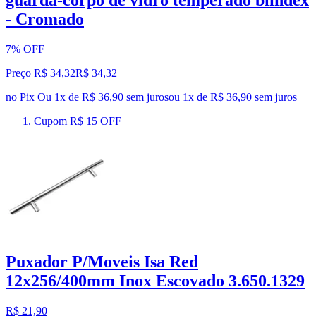
guarda-corpo de vidro temperado blindex
- Cromado
7% OFF
Preço R$ 34,32
R$
34
,
32
no Pix
Ou 1x de R$ 36,90 sem juros
ou
1
x de
R$ 36,90
sem juros
Cupom R$ 15 OFF
Puxador P/Moveis Isa Red
12x256/400mm Inox Escovado 3.650.1329
R$ 21,90