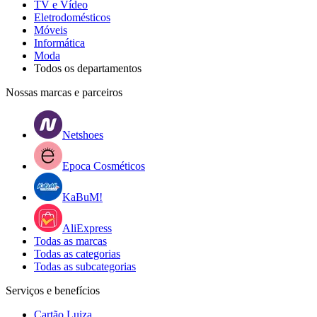
TV e Vídeo
Eletrodomésticos
Móveis
Informática
Moda
Todos os departamentos
Nossas marcas e parceiros
Netshoes
Epoca Cosméticos
KaBuM!
AliExpress
Todas as marcas
Todas as categorias
Todas as subcategorias
Serviços e benefícios
Cartão Luiza