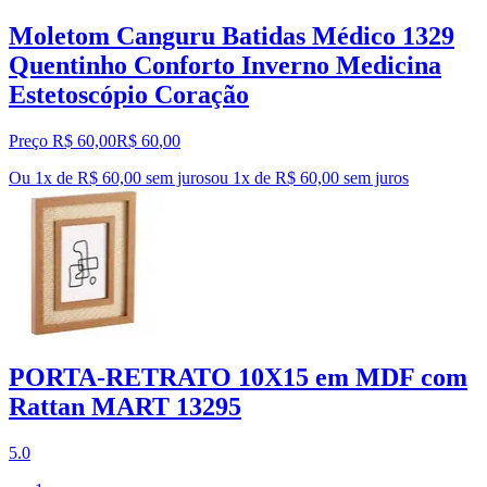
Moletom Canguru Batidas Médico 1329
Quentinho Conforto Inverno Medicina
Estetoscópio Coração
Preço R$ 60,00
R$
60
,
00
Ou 1x de R$ 60,00 sem juros
ou
1
x de
R$ 60,00
sem juros
PORTA-RETRATO 10X15 em MDF com
Rattan MART 13295
5.0