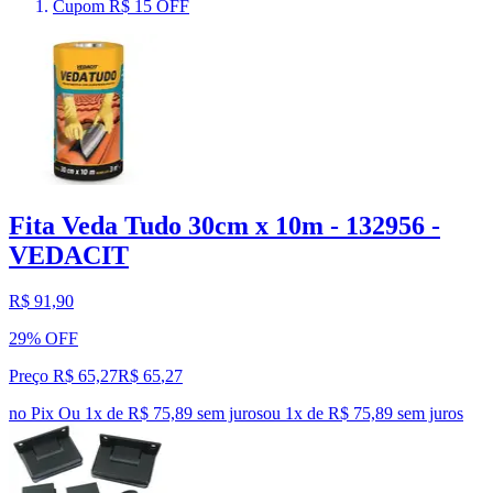
Cupom R$ 15 OFF
Fita Veda Tudo 30cm x 10m - 132956 -
VEDACIT
R$ 91,90
29% OFF
Preço R$ 65,27
R$
65
,
27
no Pix
Ou 1x de R$ 75,89 sem juros
ou
1
x de
R$ 75,89
sem juros