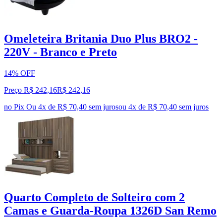
Omeleteira Britania Duo Plus BRO2 -
220V - Branco e Preto
14% OFF
Preço R$ 242,16
R$
242
,
16
no Pix
Ou 4x de R$ 70,40 sem juros
ou
4
x de
R$ 70,40
sem juros
Quarto Completo de Solteiro com 2
Camas e Guarda-Roupa 1326D San Remo