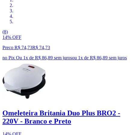
(8)
14% OFF
Preço R$ 74,73
R$
74
,
73
no Pix
Ou 1x de R$ 86,89 sem juros
ou
1
x de
R$ 86,89
sem juros
Omeleteira Britania Duo Plus BRO2 -
220V - Branco e Preto
14% OFF