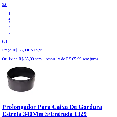
5.0
(8)
Preço R$ 65,99
R$
65
,
99
Ou 1x de R$ 65,99 sem juros
ou
1
x de
R$ 65,99
sem juros
Prolongador Para Caixa De Gordura
Estrela 340Mm S/Entrada 1329