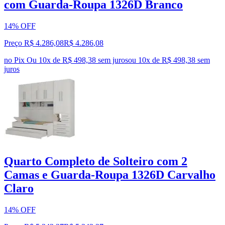
com Guarda-Roupa 1326D Branco
14% OFF
Preço R$ 4.286,08
R$
4.286
,
08
no Pix
Ou 10x de R$ 498,38 sem juros
ou
10
x de
R$ 498,38
sem
juros
Quarto Completo de Solteiro com 2
Camas e Guarda-Roupa 1326D Carvalho
Claro
14% OFF