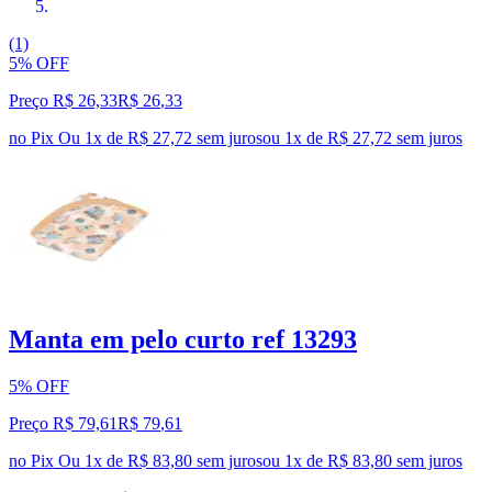
(1)
5% OFF
Preço R$ 26,33
R$
26
,
33
no Pix
Ou 1x de R$ 27,72 sem juros
ou
1
x de
R$ 27,72
sem juros
Manta em pelo curto ref 13293
5% OFF
Preço R$ 79,61
R$
79
,
61
no Pix
Ou 1x de R$ 83,80 sem juros
ou
1
x de
R$ 83,80
sem juros