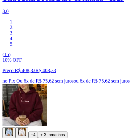
3.0
(15)
10% OFF
Preço R$ 408,33
R$
408
,
33
no Pix
Ou 6x de R$ 75,62 sem juros
ou
6
x de
R$ 75,62
sem juros
+4
+ 3 tamanhos