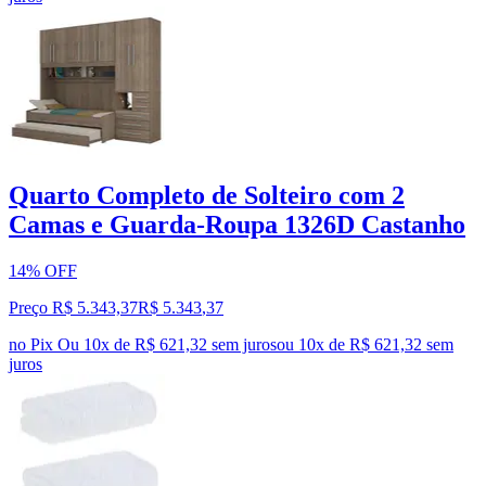
Quarto Completo de Solteiro com 2
Camas e Guarda-Roupa 1326D Castanho
14% OFF
Preço R$ 5.343,37
R$
5.343
,
37
no Pix
Ou 10x de R$ 621,32 sem juros
ou
10
x de
R$ 621,32
sem
juros