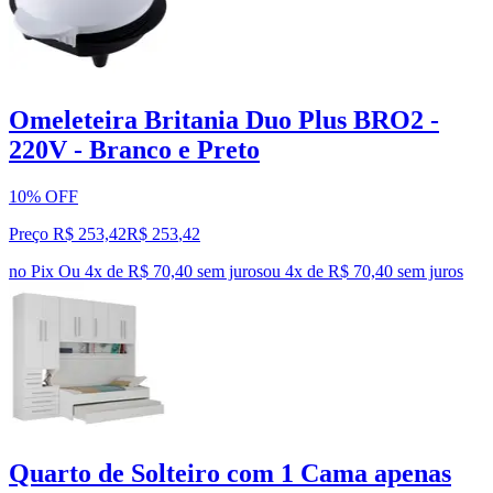
Omeleteira Britania Duo Plus BRO2 -
220V - Branco e Preto
10% OFF
Preço R$ 253,42
R$
253
,
42
no Pix
Ou 4x de R$ 70,40 sem juros
ou
4
x de
R$ 70,40
sem juros
Quarto de Solteiro com 1 Cama apenas