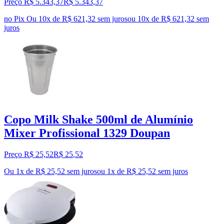
Preço R$ 5.343,37
R$
5.343
,
37
no Pix
Ou 10x de R$ 621,32 sem juros
ou
10
x de
R$ 621,32
sem
juros
Copo Milk Shake 500ml de Alumínio
Mixer Profissional 1329 Doupan
Preço R$ 25,52
R$
25
,
52
Ou 1x de R$ 25,52 sem juros
ou
1
x de
R$ 25,52
sem juros