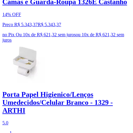
Camas e Guarda-Roupa 1326E Castanho
14% OFF
Preço R$ 5.343,37
R$
5.343
,
37
no Pix
Ou 10x de R$ 621,32 sem juros
ou
10
x de
R$ 621,32
sem
juros
Porta Papel Higienico/Lenços
Umedecidos/Celular Branco - 1329 -
ARTHI
5.0