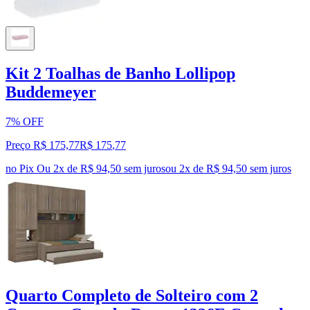
Kit 2 Toalhas de Banho Lollipop
Buddemeyer
7% OFF
Preço R$ 175,77
R$
175
,
77
no Pix
Ou 2x de R$ 94,50 sem juros
ou
2
x de
R$ 94,50
sem juros
Quarto Completo de Solteiro com 2