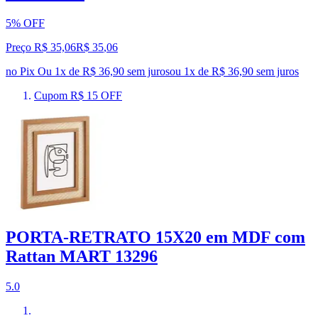
5% OFF
Preço R$ 35,06
R$
35
,
06
no Pix
Ou 1x de R$ 36,90 sem juros
ou
1
x de
R$ 36,90
sem juros
Cupom R$ 15 OFF
PORTA-RETRATO 15X20 em MDF com
Rattan MART 13296
5.0