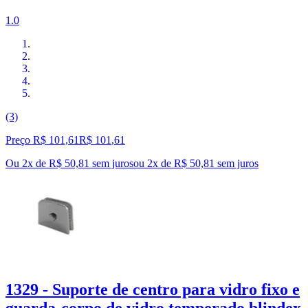
1.0
(3)
Preço R$ 101,61
R$
101
,
61
Ou 2x de R$ 50,81 sem juros
ou
2
x de
R$ 50,81
sem juros
1329 - Suporte de centro para vidro fixo e