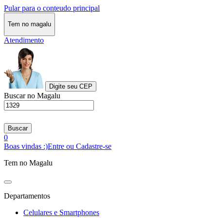
Pular para o conteudo principal
Tem no magalu
Atendimento
Digite seu CEP
Buscar no Magalu
Buscar
0
Boas vindas :)
Entre ou Cadastre-se
Tem no Magalu
Departamentos
Celulares e Smartphones