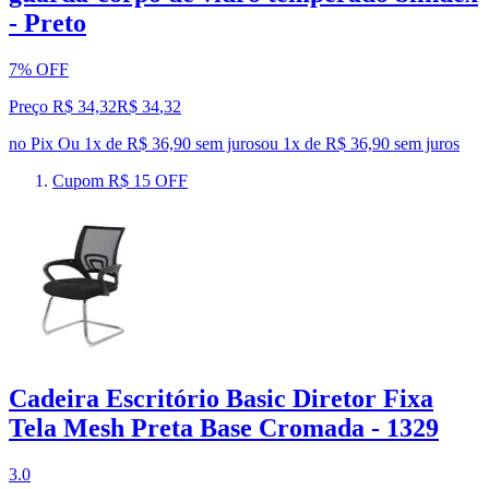
- Preto
7% OFF
Preço R$ 34,32
R$
34
,
32
no Pix
Ou 1x de R$ 36,90 sem juros
ou
1
x de
R$ 36,90
sem juros
Cupom R$ 15 OFF
Cadeira Escritório Basic Diretor Fixa
Tela Mesh Preta Base Cromada - 1329
3.0