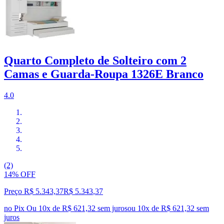
Quarto Completo de Solteiro com 2
Camas e Guarda-Roupa 1326E Branco
4.0
(2)
14% OFF
Preço R$ 5.343,37
R$
5.343
,
37
no Pix
Ou 10x de R$ 621,32 sem juros
ou
10
x de
R$ 621,32
sem
juros