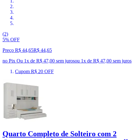
(2)
5% OFF
Preço R$ 44,65
R$
44
,
65
no Pix
Ou 1x de R$ 47,00 sem juros
ou
1
x de
R$ 47,00
sem juros
Cupom R$ 20 OFF
Quarto Completo de Solteiro com 2