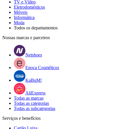
TV e Vídeo
Eletrodomésticos
Móveis
Informática
Moda
Todos os departamentos
Nossas marcas e parceiros
Netshoes
Epoca Cosméticos
KaBuM!
AliExpress
Todas as marcas
Todas as categorias
Todas as subcategorias
Serviços e benefícios
Cartão Luiza