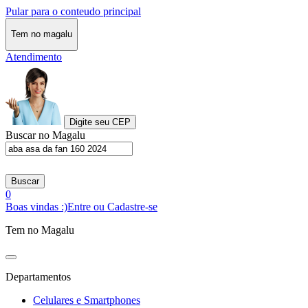
Pular para o conteudo principal
Tem no magalu
Atendimento
Digite seu CEP
Buscar no Magalu
Buscar
0
Boas vindas :)
Entre ou Cadastre-se
Tem no Magalu
Departamentos
Celulares e Smartphones