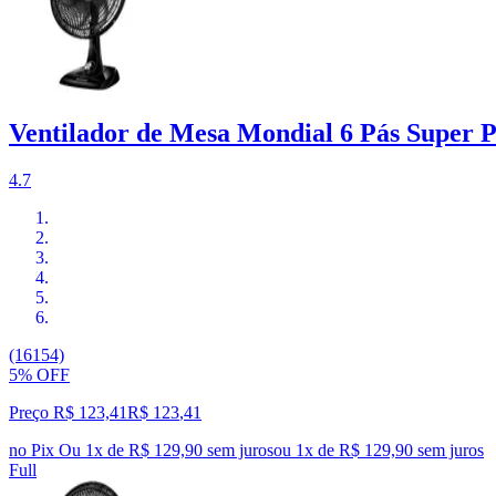
Ventilador de Mesa Mondial 6 Pás Super 
4.7
(16154)
5% OFF
Preço R$ 123,41
R$
123
,
41
no Pix
Ou 1x de R$ 129,90 sem juros
ou
1
x de
R$ 129,90
sem juros
Full