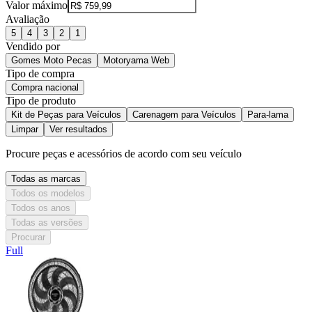
Valor máximo
Avaliação
5
4
3
2
1
Vendido por
Gomes Moto Pecas
Motoryama Web
Tipo de compra
Compra nacional
Tipo de produto
Kit de Peças para Veículos
Carenagem para Veículos
Para-lama
Limpar
Ver resultados
Procure peças e acessórios de acordo com seu veículo
Todas as marcas
Todos os modelos
Todos os anos
Todas as versões
Procurar
Full