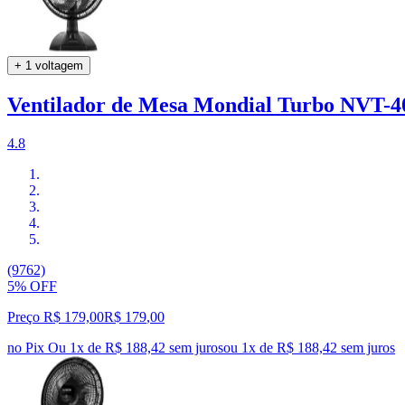
+ 1 voltagem
Ventilador de Mesa Mondial Turbo NVT-40
4.8
(9762)
5% OFF
Preço R$ 179,00
R$
179
,
00
no Pix
Ou 1x de R$ 188,42 sem juros
ou
1
x de
R$ 188,42
sem juros