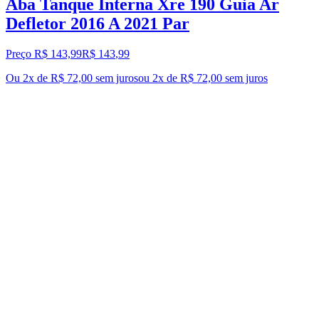
Aba Tanque Interna Xre 190 Guia Ar
Defletor 2016 A 2021 Par
Preço R$ 143,99
R$
143
,
99
Ou 2x de R$ 72,00 sem juros
ou
2
x de
R$ 72,00
sem juros