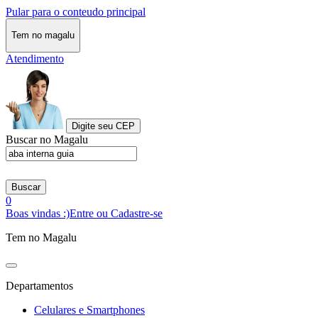
Pular para o conteudo principal
Tem no magalu
Atendimento
Digite seu CEP
Buscar no Magalu
Buscar
0
Boas vindas :)
Entre ou Cadastre-se
Tem no Magalu
Departamentos
Celulares e Smartphones