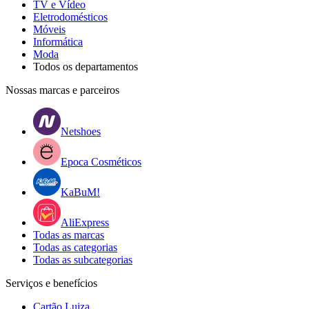
TV e Vídeo
Eletrodomésticos
Móveis
Informática
Moda
Todos os departamentos
Nossas marcas e parceiros
Netshoes
Epoca Cosméticos
KaBuM!
AliExpress
Todas as marcas
Todas as categorias
Todas as subcategorias
Serviços e benefícios
Cartão Luiza