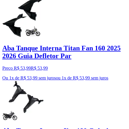
Aba Tanque Interna Titan Fan 160 2025
2026 Guia Defletor Par
Preço R$ 53,99
R$
53
,
99
Ou 1x de R$ 53,99 sem juros
ou
1
x de
R$ 53,99
sem juros