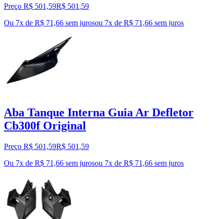
Preço R$ 501,59
R$
501
,
59
Ou 7x de R$ 71,66 sem juros
ou
7
x de
R$ 71,66
sem juros
Aba Tanque Interna Guia Ar Defletor
Cb300f Original
Preço R$ 501,59
R$
501
,
59
Ou 7x de R$ 71,66 sem juros
ou
7
x de
R$ 71,66
sem juros