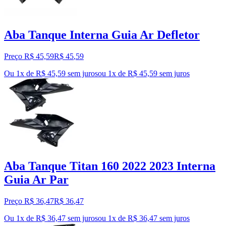
Aba Tanque Interna Guia Ar Defletor
Preço R$ 45,59
R$
45
,
59
Ou 1x de R$ 45,59 sem juros
ou
1
x de
R$ 45,59
sem juros
Aba Tanque Titan 160 2022 2023 Interna
Guia Ar Par
Preço R$ 36,47
R$
36
,
47
Ou 1x de R$ 36,47 sem juros
ou
1
x de
R$ 36,47
sem juros