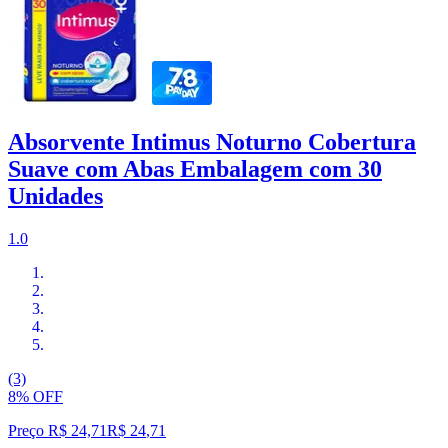
Absorvente Intimus Noturno Cobertura
Suave com Abas Embalagem com 30
Unidades
1.0
(3)
8% OFF
Preço R$ 24,71
R$
24
,
71