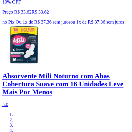
10% OFF
Preço R$ 33,62
R$
33
,
62
no Pix
Ou 1x de R$ 37,36 sem juros
ou
1
x de
R$ 37,36
sem juros
Absorvente Mili Noturno com Abas
Cobertura Suave com 16 Unidades Leve
Mais Por Menos
5.0