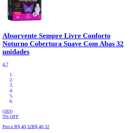
Absorvente Sempre Livre Conforto
Noturno Cobertura Suave Com Abas 32
unidades
4.7
(183)
5% OFF
Preço R$ 40,32
R$
40
,
32