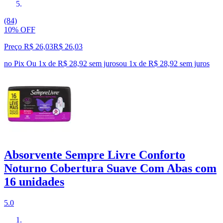
(84)
10% OFF
Preço R$ 26,03
R$
26
,
03
no Pix
Ou 1x de R$ 28,92 sem juros
ou
1
x de
R$ 28,92
sem juros
Absorvente Sempre Livre Conforto
Noturno Cobertura Suave Com Abas com
16 unidades
5.0