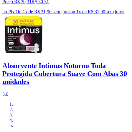
Preço R$ 30,31
R$
30
,
31
no Pix
Ou 1x de R$ 31,90 sem juros
ou
1
x de
R$ 31,90
sem juros
Absorvente Intimus Noturno Toda
Protegida Cobertura Suave Com Abas 30
unidades
5.0