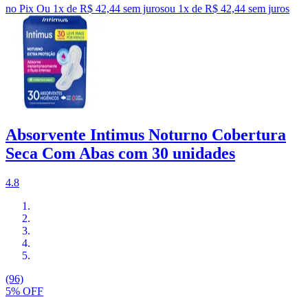
no Pix
Ou 1x de R$ 42,44 sem juros
ou
1
x de
R$ 42,44
sem juros
Absorvente Intimus Noturno Cobertura
Seca Com Abas com 30 unidades
4.8
(96)
5% OFF