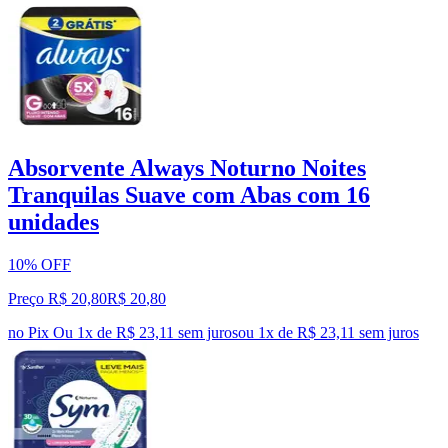
Absorvente Always Noturno Noites
Tranquilas Suave com Abas com 16
unidades
10% OFF
Preço R$ 20,80
R$
20
,
80
no Pix
Ou 1x de R$ 23,11 sem juros
ou
1
x de
R$ 23,11
sem juros