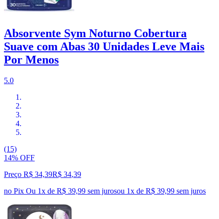
Absorvente Sym Noturno Cobertura
Suave com Abas 30 Unidades Leve Mais
Por Menos
5.0
(15)
14% OFF
Preço R$ 34,39
R$
34
,
39
no Pix
Ou 1x de R$ 39,99 sem juros
ou
1
x de
R$ 39,99
sem juros