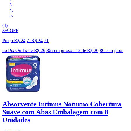
(3)
8% OFF
Preço R$ 24,71
R$
24
,
71
no Pix
Ou 1x de R$ 26,86 sem juros
ou
1
x de
R$ 26,86
sem juros
Absorvente Intimus Noturno Cobertura
Suave com Abas Embalagem com 8
Unidades