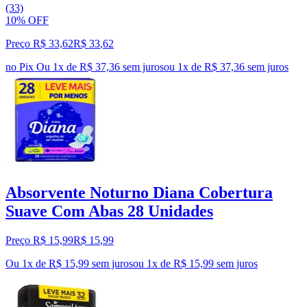
(33)
10% OFF
Preço R$ 33,62
R$
33
,
62
no Pix
Ou 1x de R$ 37,36 sem juros
ou
1
x de
R$ 37,36
sem juros
Absorvente Noturno Diana Cobertura
Suave Com Abas 28 Unidades
Preço R$ 15,99
R$
15
,
99
Ou 1x de R$ 15,99 sem juros
ou
1
x de
R$ 15,99
sem juros