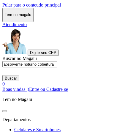
Pular para o conteudo principal
Tem no magalu
Atendimento
Digite seu CEP
Buscar no Magalu
Buscar
0
Boas vindas :)
Entre ou Cadastre-se
Tem no Magalu
Departamentos
Celulares e Smartphones