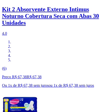
Kit 2 Absorvente Externo Intimus
Noturno Cobertura Seca com Abas 30
Unidades
4.0
(6)
Preço R$ 67,38
R$
67
,
38
Ou 1x de R$ 67,38 sem juros
ou
1
x de
R$ 67,38
sem juros