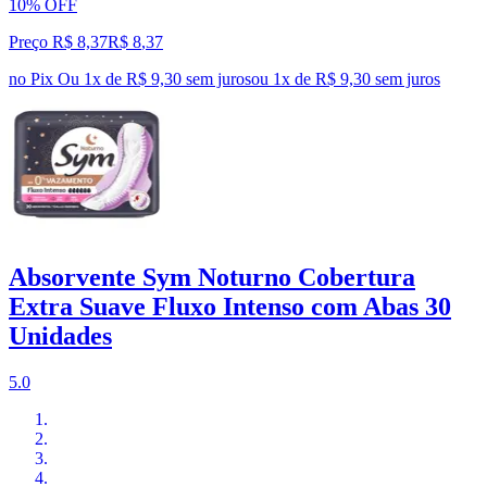
10% OFF
Preço R$ 8,37
R$
8
,
37
no Pix
Ou 1x de R$ 9,30 sem juros
ou
1
x de
R$ 9,30
sem juros
Absorvente Sym Noturno Cobertura
Extra Suave Fluxo Intenso com Abas 30
Unidades
5.0