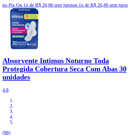
no Pix
Ou 1x de R$ 26,86 sem juros
ou
1
x de
R$ 26,86
sem juros
Absorvente Intimus Noturno Toda
Protegida Cobertura Seca Com Abas 30
unidades
4.8
(96)