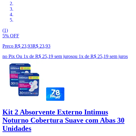
(1)
5% OFF
Preço R$ 23,93
R$
23
,
93
no Pix
Ou 1x de R$ 25,19 sem juros
ou
1
x de
R$ 25,19
sem juros
Kit 2 Absorvente Externo Intimus
Noturno Cobertura Suave com Abas 30
Unidades