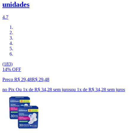
unidades
4.7
(183)
14% OFF
Preço R$ 29,48
R$
29
,
48
no Pix
Ou 1x de R$ 34,28 sem juros
ou
1
x de
R$ 34,28
sem juros