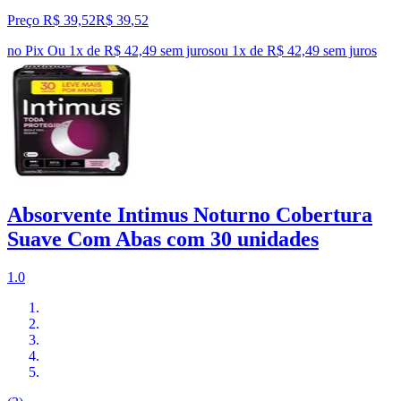
Preço R$ 39,52
R$
39
,
52
no Pix
Ou 1x de R$ 42,49 sem juros
ou
1
x de
R$ 42,49
sem juros
Absorvente Intimus Noturno Cobertura
Suave Com Abas com 30 unidades
1.0