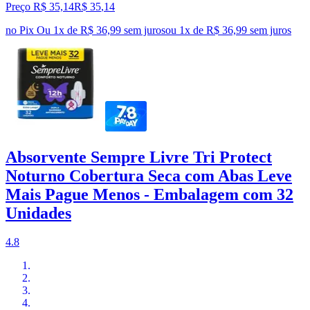
Preço R$ 35,14
R$
35
,
14
no Pix
Ou 1x de R$ 36,99 sem juros
ou
1
x de
R$ 36,99
sem juros
Absorvente Sempre Livre Tri Protect
Noturno Cobertura Seca com Abas Leve
Mais Pague Menos - Embalagem com 32
Unidades
4.8