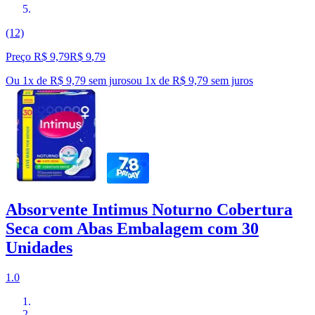
(12)
Preço R$ 9,79
R$
9
,
79
Ou 1x de R$ 9,79 sem juros
ou
1
x de
R$ 9,79
sem juros
Absorvente Intimus Noturno Cobertura
Seca com Abas Embalagem com 30
Unidades
1.0