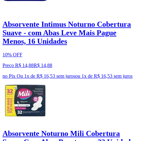
Absorvente Intimus Noturno Cobertura
Suave - com Abas Leve Mais Pague
Menos, 16 Unidades
10% OFF
Preço R$ 14,88
R$
14
,
88
no Pix
Ou 1x de R$ 16,53 sem juros
ou
1
x de
R$ 16,53
sem juros
Absorvente Noturno Mili Cobertura