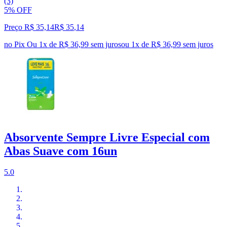
(3)
5% OFF
Preço R$ 35,14
R$
35
,
14
no Pix
Ou 1x de R$ 36,99 sem juros
ou
1
x de
R$ 36,99
sem juros
Absorvente Sempre Livre Especial com
Abas Suave com 16un
5.0