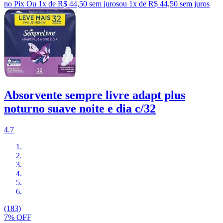
no Pix
Ou 1x de R$ 44,50 sem juros
ou
1
x de
R$ 44,50
sem juros
Absorvente sempre livre adapt plus
noturno suave noite e dia c/32
4.7
(183)
7% OFF