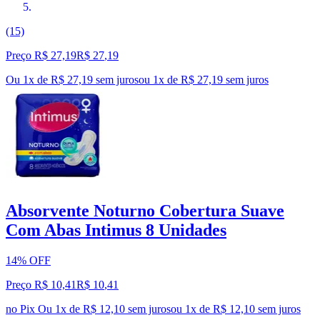
(15)
Preço R$ 27,19
R$
27
,
19
Ou 1x de R$ 27,19 sem juros
ou
1
x de
R$ 27,19
sem juros
Absorvente Noturno Cobertura Suave
Com Abas Intimus 8 Unidades
14% OFF
Preço R$ 10,41
R$
10
,
41
no Pix
Ou 1x de R$ 12,10 sem juros
ou
1
x de
R$ 12,10
sem juros