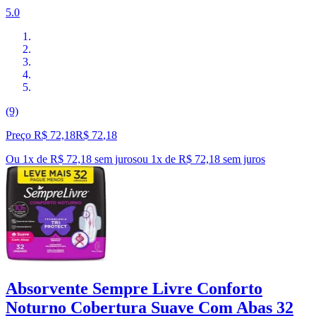
5.0
(9)
Preço R$ 72,18
R$
72
,
18
Ou 1x de R$ 72,18 sem juros
ou
1
x de
R$ 72,18
sem juros
Absorvente Sempre Livre Conforto
Noturno Cobertura Suave Com Abas 32