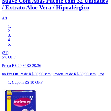
Suave Com Abas Pacote com 32 Unidades
/ Extrato Aloe Vera / Hipoalérgico
4.9
(21)
5% OFF
Preço R$ 29,36
R$
29
,
36
no Pix
Ou 1x de R$ 30,90 sem juros
ou
1
x de
R$ 30,90
sem juros
Cupom R$ 10 OFF