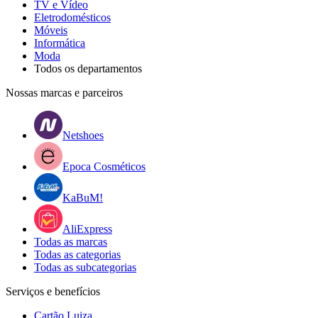
TV e Vídeo
Eletrodomésticos
Móveis
Informática
Moda
Todos os departamentos
Nossas marcas e parceiros
Netshoes
Epoca Cosméticos
KaBuM!
AliExpress
Todas as marcas
Todas as categorias
Todas as subcategorias
Serviços e benefícios
Cartão Luiza