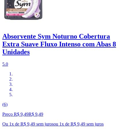
Absorvente Sym Noturno Cobertura
Extra Suave Fluxo Intenso com Abas 8
Unidades
5.0
(6)
Preço R$ 9,49
R$
9
,
49
Ou 1x de R$ 9,49 sem juros
ou
1
x de
R$ 9,49
sem juros