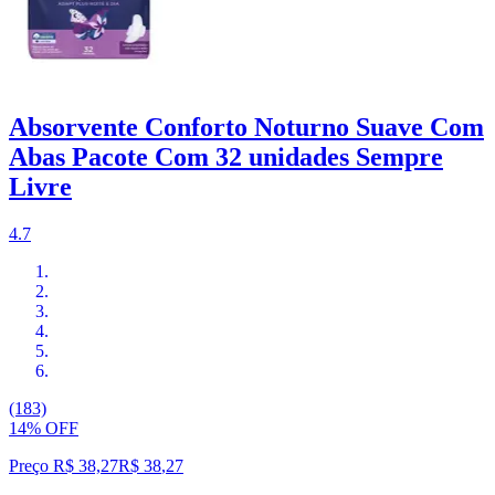
Absorvente Conforto Noturno Suave Com
Abas Pacote Com 32 unidades Sempre
Livre
4.7
(183)
14% OFF
Preço R$ 38,27
R$
38
,
27