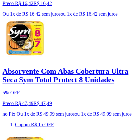
Preço R$ 16,42
R$
16
,
42
Ou 1x de R$ 16,42 sem juros
ou
1
x de
R$ 16,42
sem juros
Absorvente Com Abas Cobertura Ultra
Seca Sym Total Protect 8 Unidades
5% OFF
Preço R$ 47,49
R$
47
,
49
no Pix
Ou 1x de R$ 49,99 sem juros
ou
1
x de
R$ 49,99
sem juros
Cupom R$ 15 OFF