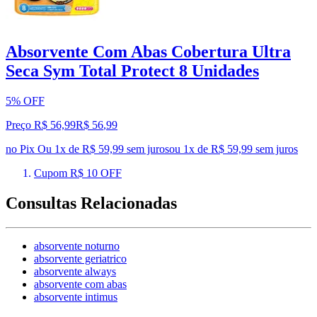
Absorvente Com Abas Cobertura Ultra
Seca Sym Total Protect 8 Unidades
5% OFF
Preço R$ 56,99
R$
56
,
99
no Pix
Ou 1x de R$ 59,99 sem juros
ou
1
x de
R$ 59,99
sem juros
Cupom R$ 10 OFF
Consultas Relacionadas
absorvente noturno
absorvente geriatrico
absorvente always
absorvente com abas
absorvente intimus