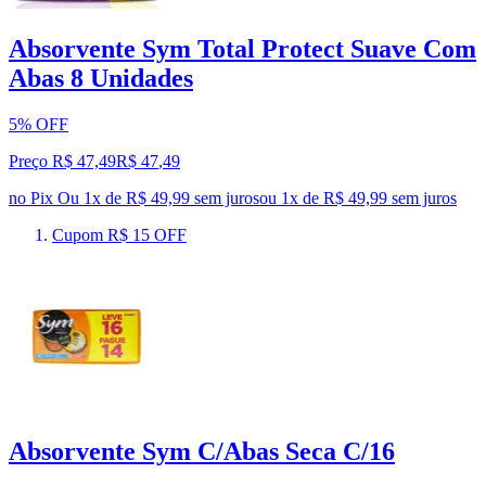
Absorvente Sym Total Protect Suave Com
Abas 8 Unidades
5% OFF
Preço R$ 47,49
R$
47
,
49
no Pix
Ou 1x de R$ 49,99 sem juros
ou
1
x de
R$ 49,99
sem juros
Cupom R$ 15 OFF
Absorvente Sym C/Abas Seca C/16