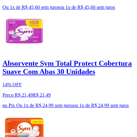
Ou 1x de R$ 45,60 sem juros
ou
1
x de
R$ 45,60
sem juros
Absorvente Sym Total Protect Cobertura
Suave Com Abas 30 Unidades
14% OFF
Preço R$ 21,49
R$
21
,
49
no Pix
Ou 1x de R$ 24,99 sem juros
ou
1
x de
R$ 24,99
sem juros