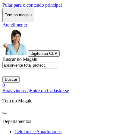
Pular para o conteudo principal
Tem no magalu
Atendimento
Digite seu CEP
Buscar no Magalu
Buscar
0
Boas vindas :)
Entre ou Cadastre-se
Tem no Magalu
Departamentos
Celulares e Smartphones