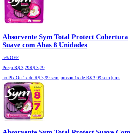
Absorvente Sym Total Protect Cobertura
Suave com Abas 8 Unidades
5% OFF
Preço R$ 3,79
R$
3
,
79
no Pix
Ou 1x de R$ 3,99 sem juros
ou
1
x de
R$ 3,99
sem juros
Absorvente Sym Total Protect Suave Com