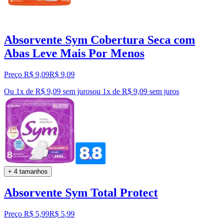
Absorvente Sym Cobertura Seca com
Abas Leve Mais Por Menos
Preço R$ 9,09
R$
9
,
09
Ou 1x de R$ 9,09 sem juros
ou
1
x de
R$ 9,09
sem juros
+ 4 tamanhos
Absorvente Sym Total Protect
Preço R$ 5,99
R$
5
,
99