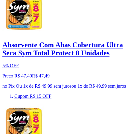
Absorvente Com Abas Cobertura Ultra
Seca Sym Total Protect 8 Unidades
5% OFF
Preço R$ 47,49
R$
47
,
49
no Pix
Ou 1x de R$ 49,99 sem juros
ou
1
x de
R$ 49,99
sem juros
Cupom R$ 15 OFF