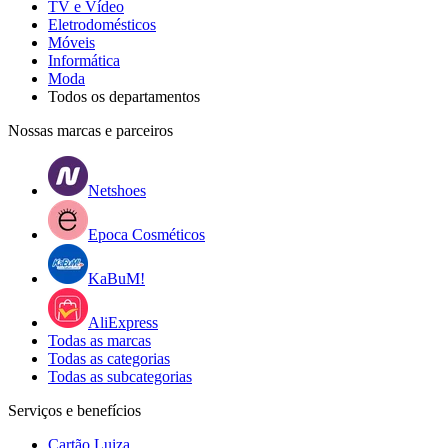
TV e Vídeo
Eletrodomésticos
Móveis
Informática
Moda
Todos os departamentos
Nossas marcas e parceiros
Netshoes
Epoca Cosméticos
KaBuM!
AliExpress
Todas as marcas
Todas as categorias
Todas as subcategorias
Serviços e benefícios
Cartão Luiza