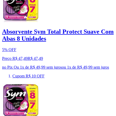
Absorvente Sym Total Protect Suave Com
Abas 8 Unidades
5% OFF
Preço R$ 47,49
R$
47
,
49
no Pix
Ou 1x de R$ 49,99 sem juros
ou
1
x de
R$ 49,99
sem juros
Cupom R$ 10 OFF