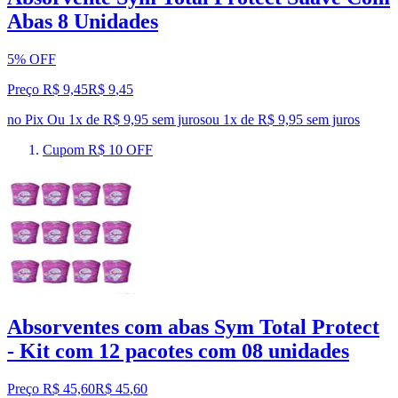
Abas 8 Unidades
5% OFF
Preço R$ 9,45
R$
9
,
45
no Pix
Ou 1x de R$ 9,95 sem juros
ou
1
x de
R$ 9,95
sem juros
Cupom R$ 10 OFF
Absorventes com abas Sym Total Protect
- Kit com 12 pacotes com 08 unidades
Preço R$ 45,60
R$
45
,
60