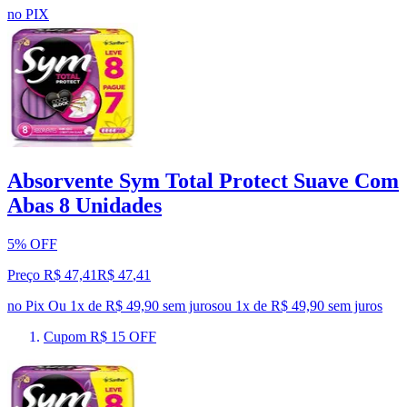
no PIX
Absorvente Sym Total Protect Suave Com
Abas 8 Unidades
5% OFF
Preço R$ 47,41
R$
47
,
41
no Pix
Ou 1x de R$ 49,90 sem juros
ou
1
x de
R$ 49,90
sem juros
Cupom R$ 15 OFF