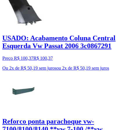
USADO: Acabamento Coluna Central
Esquerda Vw Passat 2006 3c0867291
Preço R$ 100,37
R$
100
,
37
Ou 2x de R$ 50,19 sem juros
ou
2
x de
R$ 50,19
sem juros
Reforco ponta parachoque vw-
7100/8100/8140 **vw 7-100 /**vw