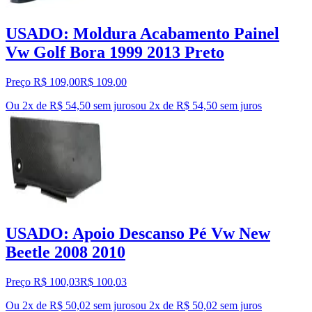
USADO: Moldura Acabamento Painel
Vw Golf Bora 1999 2013 Preto
Preço R$ 109,00
R$
109
,
00
Ou 2x de R$ 54,50 sem juros
ou
2
x de
R$ 54,50
sem juros
USADO: Apoio Descanso Pé Vw New
Beetle 2008 2010
Preço R$ 100,03
R$
100
,
03
Ou 2x de R$ 50,02 sem juros
ou
2
x de
R$ 50,02
sem juros