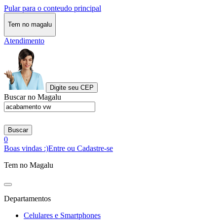
Pular para o conteudo principal
Tem no magalu
Atendimento
Digite seu CEP
Buscar no Magalu
Buscar
0
Boas vindas :)
Entre ou Cadastre-se
Tem no Magalu
Departamentos
Celulares e Smartphones