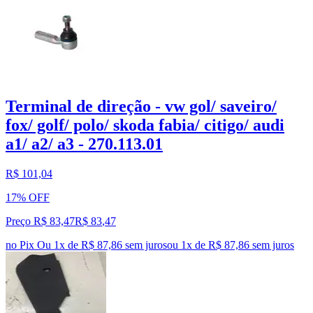
Terminal de direção - vw gol/ saveiro/
fox/ golf/ polo/ skoda fabia/ citigo/ audi
a1/ a2/ a3 - 270.113.01
R$ 101,04
17% OFF
Preço R$ 83,47
R$
83
,
47
no Pix
Ou 1x de R$ 87,86 sem juros
ou
1
x de
R$ 87,86
sem juros