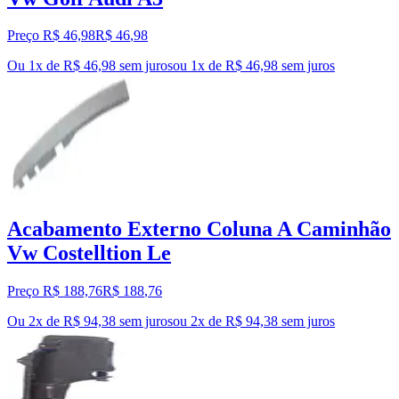
Preço R$ 46,98
R$
46
,
98
Ou 1x de R$ 46,98 sem juros
ou
1
x de
R$ 46,98
sem juros
Acabamento Externo Coluna A Caminhão
Vw Costelltion Le
Preço R$ 188,76
R$
188
,
76
Ou 2x de R$ 94,38 sem juros
ou
2
x de
R$ 94,38
sem juros