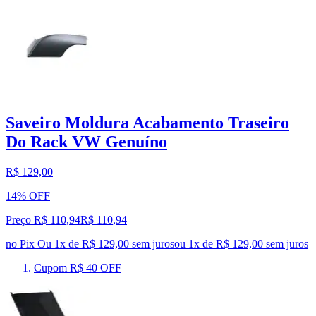
Saveiro Moldura Acabamento Traseiro
Do Rack VW Genuíno
R$ 129,00
14% OFF
Preço R$ 110,94
R$
110
,
94
no Pix
Ou 1x de R$ 129,00 sem juros
ou
1
x de
R$ 129,00
sem juros
Cupom R$ 40 OFF