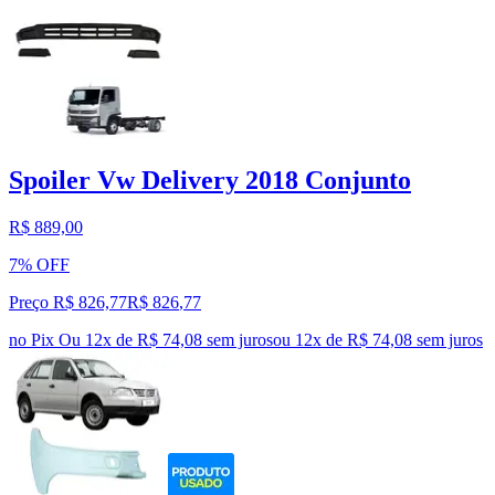
Spoiler Vw Delivery 2018 Conjunto
R$ 889,00
7% OFF
Preço R$ 826,77
R$
826
,
77
no Pix
Ou 12x de R$ 74,08 sem juros
ou
12
x de
R$ 74,08
sem juros