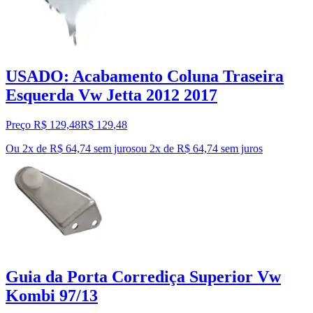
USADO: Acabamento Coluna Traseira
Esquerda Vw Jetta 2012 2017
Preço R$ 129,48
R$
129
,
48
Ou 2x de R$ 64,74 sem juros
ou
2
x de
R$ 64,74
sem juros
Guia da Porta Corrediça Superior Vw
Kombi 97/13