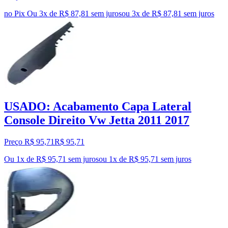
no Pix
Ou 3x de R$ 87,81 sem juros
ou
3
x de
R$ 87,81
sem juros
USADO: Acabamento Capa Lateral
Console Direito Vw Jetta 2011 2017
Preço R$ 95,71
R$
95
,
71
Ou 1x de R$ 95,71 sem juros
ou
1
x de
R$ 95,71
sem juros