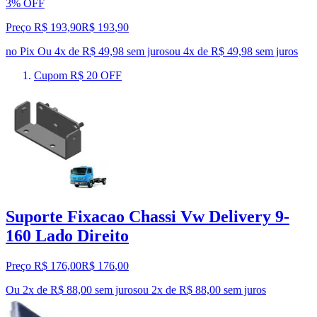
3% OFF
Preço R$ 193,90
R$
193
,
90
no Pix
Ou 4x de R$ 49,98 sem juros
ou
4
x de
R$ 49,98
sem juros
Cupom R$ 20 OFF
Suporte Fixacao Chassi Vw Delivery 9-
160 Lado Direito
Preço R$ 176,00
R$
176
,
00
Ou 2x de R$ 88,00 sem juros
ou
2
x de
R$ 88,00
sem juros