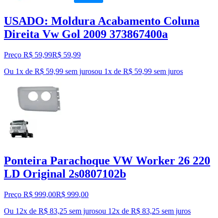
USADO: Moldura Acabamento Coluna
Direita Vw Gol 2009 373867400a
Preço R$ 59,99
R$
59
,
99
Ou 1x de R$ 59,99 sem juros
ou
1
x de
R$ 59,99
sem juros
Ponteira Parachoque VW Worker 26 220
LD Original 2s0807102b
Preço R$ 999,00
R$
999
,
00
Ou 12x de R$ 83,25 sem juros
ou
12
x de
R$ 83,25
sem juros