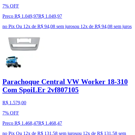
7% OFF
Preço R$ 1.049,97
R$
1.049
,
97
no Pix
Ou 12x de R$ 94,08 sem juros
ou
12
x de
R$ 94,08
sem juros
Parachoque Central VW Worker 18-310
Com SpoiLEr 2vf807105
R$ 1.579,00
7% OFF
Preço R$ 1.468,47
R$
1.468
,
47
no Pix
Ou 12x de R$ 131,58 sem juros
ou
12
x de
R$ 131,58
sem