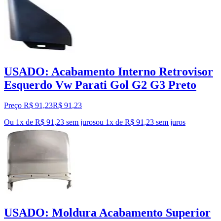
USADO: Acabamento Interno Retrovisor
Esquerdo Vw Parati Gol G2 G3 Preto
Preço R$ 91,23
R$
91
,
23
Ou 1x de R$ 91,23 sem juros
ou
1
x de
R$ 91,23
sem juros
USADO: Moldura Acabamento Superior