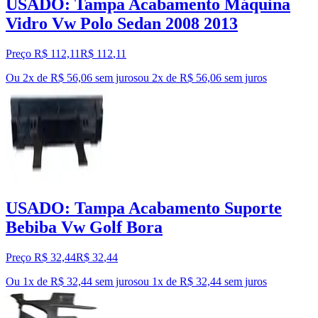
USADO: Tampa Acabamento Máquina
Vidro Vw Polo Sedan 2008 2013
Preço R$ 112,11
R$
112
,
11
Ou 2x de R$ 56,06 sem juros
ou
2
x de
R$ 56,06
sem juros
USADO: Tampa Acabamento Suporte
Bebiba Vw Golf Bora
Preço R$ 32,44
R$
32
,
44
Ou 1x de R$ 32,44 sem juros
ou
1
x de
R$ 32,44
sem juros