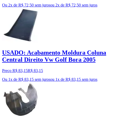
Ou 2x de R$ 72,50 sem juros
ou
2
x de
R$ 72,50
sem juros
USADO: Acabamento Moldura Coluna
Central Direito Vw Golf Bora 2005
Preço R$ 83,15
R$
83
,
15
Ou 1x de R$ 83,15 sem juros
ou
1
x de
R$ 83,15
sem juros