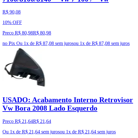
R$ 90,08
10% OFF
Preço R$ 80,98
R$
80
,
98
no Pix
Ou 1x de R$ 87,08 sem juros
ou
1
x de
R$ 87,08
sem juros
USADO: Acabamento Interno Retrovisor
Vw Bora 2008 Lado Esquerdo
Preço R$ 21,64
R$
21
,
64
Ou 1x de R$ 21,64 sem juros
ou
1
x de
R$ 21,64
sem juros