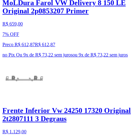
MoLDura Farol VW Delivery 8 150 LE
Original 2p0853207 Primer
R$ 659,00
7% OFF
Preço R$ 612,87
R$
612
,
87
no Pix
Ou 9x de R$ 73,22 sem juros
ou
9
x de
R$ 73,22
sem juros
Frente Inferior Vw 24250 17320 Original
2t2807111 3 Degraus
R$ 1.129,00