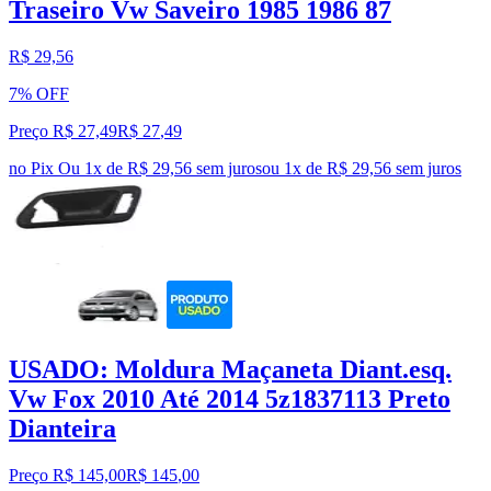
Traseiro Vw Saveiro 1985 1986 87
R$ 29,56
7% OFF
Preço R$ 27,49
R$
27
,
49
no Pix
Ou 1x de R$ 29,56 sem juros
ou
1
x de
R$ 29,56
sem juros
USADO: Moldura Maçaneta Diant.esq.
Vw Fox 2010 Até 2014 5z1837113 Preto
Dianteira
Preço R$ 145,00
R$
145
,
00