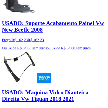
USADO: Suporte Acabamento Painel Vw
New Beetle 2008
Preço R$ 162,23
R$
162
,
23
Ou 3x de R$ 54,08 sem juros
ou
3
x de
R$ 54,08
sem juros
USADO: Maquina Vidro Dianteira
Direita Vw Tiguan 2018 2021