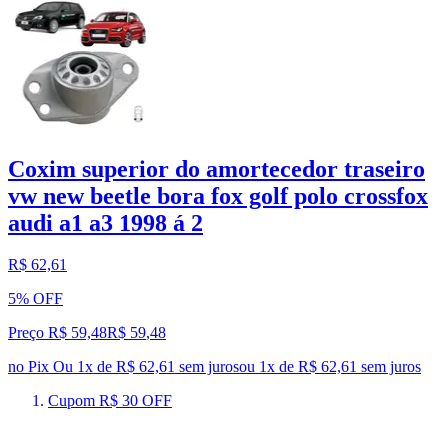
Coxim superior do amortecedor traseiro
vw new beetle bora fox golf polo crossfox
audi a1 a3 1998 á 2
R$ 62,61
5% OFF
Preço R$ 59,48
R$
59
,
48
no Pix
Ou 1x de R$ 62,61 sem juros
ou
1
x de
R$ 62,61
sem juros
Cupom R$ 30 OFF