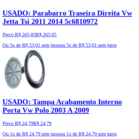
USADO: Parabarro Traseira Direita Vw
Jetta Tsi 2011 2014 5c6810972
Preço R$ 265,05
R$
265
,
05
Ou 5x de R$ 53,01 sem juros
ou
5
x de
R$ 53,01
sem juros
USADO: Tampa Acabamento Interno
Porta Vw Polo 2003 A 2009
Preço R$ 24,79
R$
24
,
79
Ou 1x de R$ 24,79 sem juros
ou
1
x de
R$ 24,79
sem juros