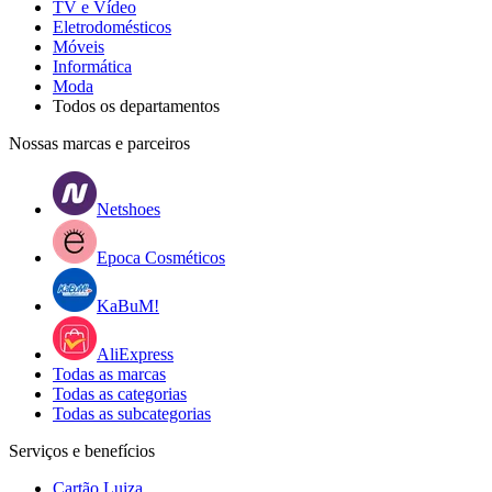
TV e Vídeo
Eletrodomésticos
Móveis
Informática
Moda
Todos os departamentos
Nossas marcas e parceiros
Netshoes
Epoca Cosméticos
KaBuM!
AliExpress
Todas as marcas
Todas as categorias
Todas as subcategorias
Serviços e benefícios
Cartão Luiza