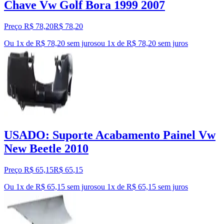
Chave Vw Golf Bora 1999 2007
Preço R$ 78,20
R$
78
,
20
Ou 1x de R$ 78,20 sem juros
ou
1
x de
R$ 78,20
sem juros
USADO: Suporte Acabamento Painel Vw
New Beetle 2010
Preço R$ 65,15
R$
65
,
15
Ou 1x de R$ 65,15 sem juros
ou
1
x de
R$ 65,15
sem juros