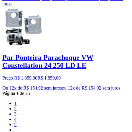
juros
Par Ponteira Parachoque VW
Constellation 24 250 LD LE
Preço R$ 1.859,00
R$
1.859
,
00
Ou 12x de R$ 154,92 sem juros
ou
12
x de
R$ 154,92
sem juros
Página
1
de
25
1
2
3
4
5
...