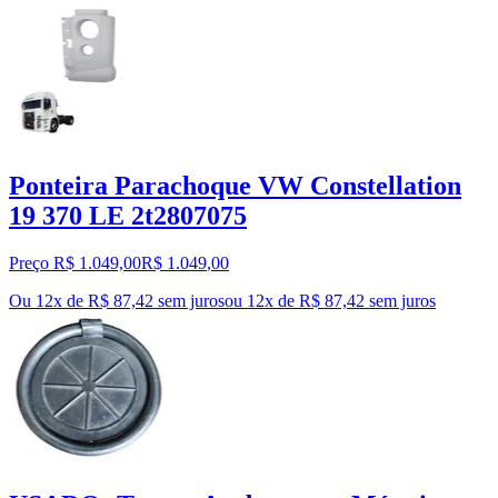
Ponteira Parachoque VW Constellation
19 370 LE 2t2807075
Preço R$ 1.049,00
R$
1.049
,
00
Ou 12x de R$ 87,42 sem juros
ou
12
x de
R$ 87,42
sem juros