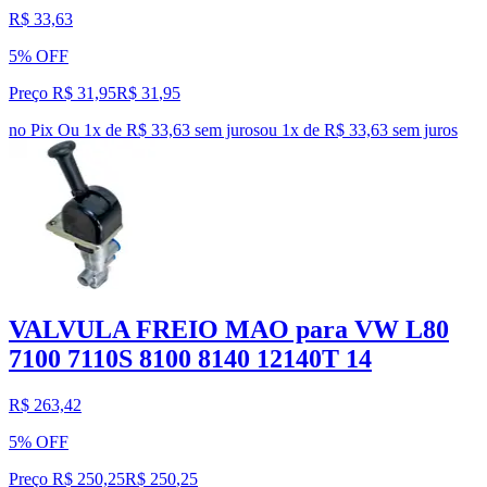
R$ 33,63
5% OFF
Preço R$ 31,95
R$
31
,
95
no Pix
Ou 1x de R$ 33,63 sem juros
ou
1
x de
R$ 33,63
sem juros
VALVULA FREIO MAO para VW L80
7100 7110S 8100 8140 12140T 14
R$ 263,42
5% OFF
Preço R$ 250,25
R$
250
,
25