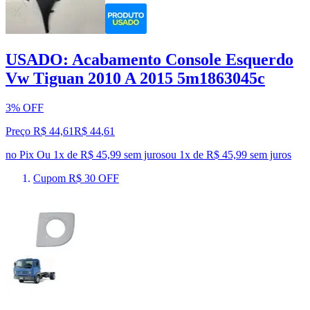
USADO: Acabamento Console Esquerdo
Vw Tiguan 2010 A 2015 5m1863045c
3% OFF
Preço R$ 44,61
R$
44
,
61
no Pix
Ou 1x de R$ 45,99 sem juros
ou
1
x de
R$ 45,99
sem juros
Cupom R$ 30 OFF