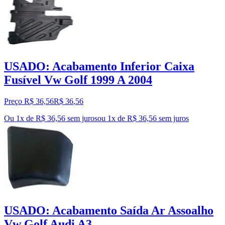
USADO: Acabamento Inferior Caixa
Fusível Vw Golf 1999 A 2004
Preço R$ 36,56
R$
36
,
56
Ou 1x de R$ 36,56 sem juros
ou
1
x de
R$ 36,56
sem juros
USADO: Acabamento Saída Ar Assoalho
Vw Golf Audi A3