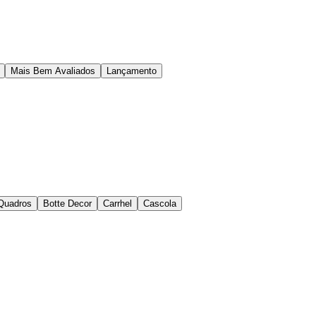
Mais Bem Avaliados
Lançamento
Quadros
Botte Decor
Carrhel
Cascola