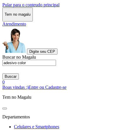
Pular para o conteudo principal
Tem no magalu
Atendimento
Digite seu CEP
Buscar no Magalu
Buscar
0
Boas vindas :)
Entre ou Cadastre-se
Tem no Magalu
Departamentos
Celulares e Smartphones