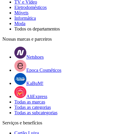
TV e Vídeo
Eletrodomésticos
Móveis
Informática
Moda
Todos os departamentos
Nossas marcas e parceiros
Netshoes
Epoca Cosméticos
KaBuM!
AliExpress
Todas as marcas
Todas as categorias
Todas as subcategorias
Serviços e benefícios
Cartão Luiza