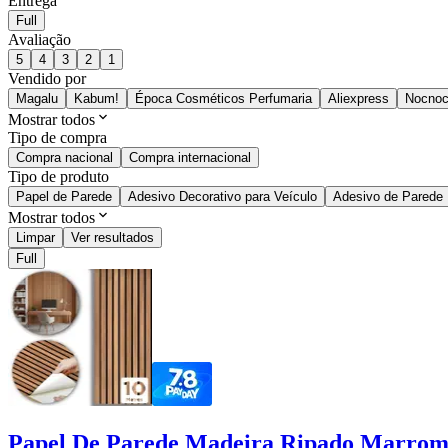
Entrega
Full
Avaliação
5
4
3
2
1
Vendido por
Magalu
Kabum!
Época Cosméticos Perfumaria
Aliexpress
Nocnoc
Mostrar todos
Tipo de compra
Compra nacional
Compra internacional
Tipo de produto
Papel de Parede
Adesivo Decorativo para Veículo
Adesivo de Parede
Mostrar todos
Limpar
Ver resultados
Full
Papel De Parede Madeira Ripado Marrom 