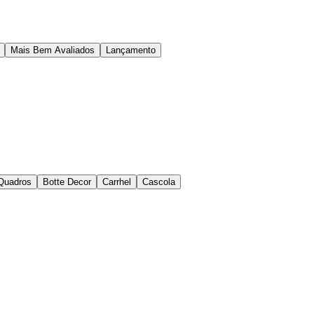
Mais Bem Avaliados
Lançamento
Quadros
Botte Decor
Carrhel
Cascola