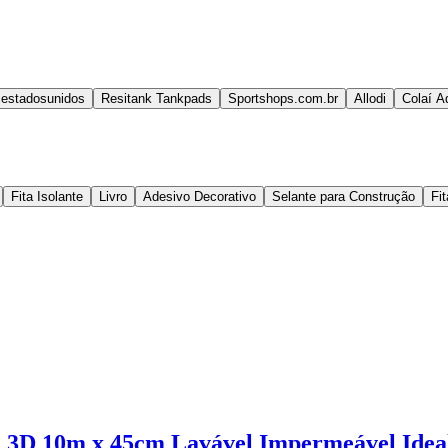
estadosunidos
Resitank Tankpads
Sportshops.com.br
Allodi
Colaí A
Fita Isolante
Livro
Adesivo Decorativo
Selante para Construção
Fi
3D 10m x 45cm Lavável Impermeável Ideal