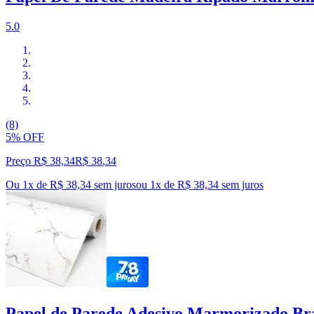
5.0
(8)
5% OFF
Preço R$ 38,34
R$
38
,
34
Ou 1x de R$ 38,34 sem juros
ou
1
x de
R$ 38,34
sem juros
Papel de Parede Adesivo Marmorizado Br