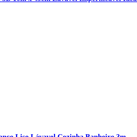
anco Liso Lávavel Cozinha Banheiro 3m