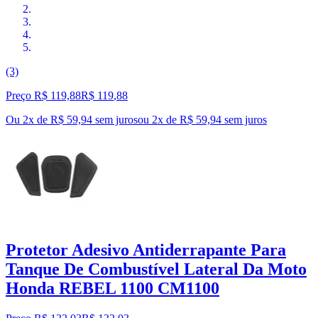
(3)
Preço R$ 119,88
R$
119
,
88
Ou 2x de R$ 59,94 sem juros
ou
2
x de
R$ 59,94
sem juros
Protetor Adesivo Antiderrapante Para
Tanque De Combustível Lateral Da Moto
Honda REBEL 1100 CM1100