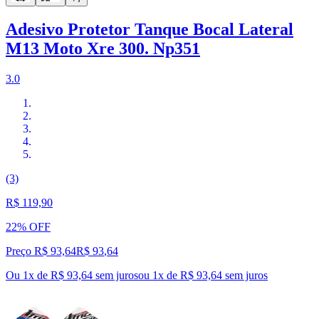
Adesivo Protetor Tanque Bocal Lateral
M13 Moto Xre 300. Np351
3.0
(3)
R$ 119,90
22% OFF
Preço R$ 93,64
R$
93
,
64
Ou 1x de R$ 93,64 sem juros
ou
1
x de
R$ 93,64
sem juros