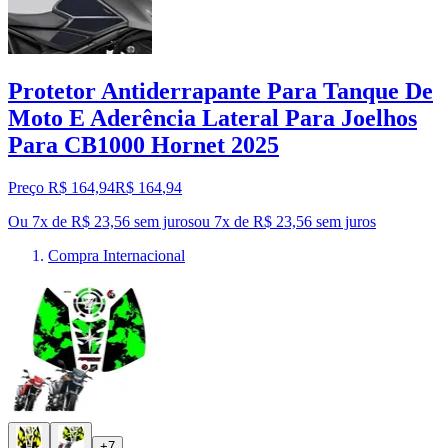
Protetor Antiderrapante Para Tanque De
Moto E Aderência Lateral Para Joelhos
Para CB1000 Hornet 2025
Preço R$ 164,94
R$
164
,
94
Ou 7x de R$ 23,56 sem juros
ou
7
x de
R$ 23,56
sem juros
Compra Internacional
+7