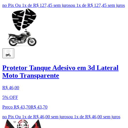
no Pix
Ou 1x de R$ 127,45 sem juros
ou
1
x de
R$ 127,45
sem juros
Protetor Tanque Adesivo em 3d Lateral
Moto Transparente
R$ 46,00
5% OFF
Preço R$ 43,70
R$
43
,
70
no Pix
Ou 1x de R$ 46,00 sem juros
ou
1
x de
R$ 46,00
sem juros