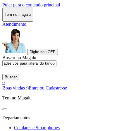
Pular para o conteudo principal
Tem no magalu
Atendimento
Digite seu CEP
Buscar no Magalu
Buscar
0
Boas vindas :)
Entre ou Cadastre-se
Tem no Magalu
Departamentos
Celulares e Smartphones