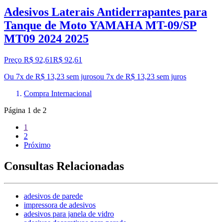
Adesivos Laterais Antiderrapantes para
Tanque de Moto YAMAHA MT-09/SP
MT09 2024 2025
Preço R$ 92,61
R$
92
,
61
Ou 7x de R$ 13,23 sem juros
ou
7
x de
R$ 13,23
sem juros
Compra Internacional
Página
1
de
2
1
2
Próximo
Consultas Relacionadas
adesivos de parede
impressora de adesivos
adesivos para janela de vidro