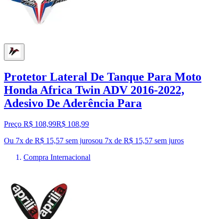
Protetor Lateral De Tanque Para Moto
Honda Africa Twin ADV 2016-2022,
Adesivo De Aderência Para
Preço R$ 108,99
R$
108
,
99
Ou 7x de R$ 15,57 sem juros
ou
7
x de
R$ 15,57
sem juros
Compra Internacional