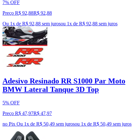
7% OFF
Preço R$ 92,88
R$
92
,
88
Ou 1x de R$ 92,88 sem juros
ou
1
x de
R$ 92,88
sem juros
Adesivo Resinado RR S1000 Par Moto
BMW Lateral Tanque 3D Top
5% OFF
Preço R$ 47,97
R$
47
,
97
no Pix
Ou 1x de R$ 50,49 sem juros
ou
1
x de
R$ 50,49
sem juros