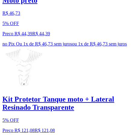
Moto preto
R$ 46,73
5% OFF
Preço R$ 44,39
R$
44
,
39
no Pix
Ou 1x de R$ 46,73 sem juros
ou
1
x de
R$ 46,73
sem juros
Kit Protetor Tanque moto + Lateral
Resinado Transparente
5% OFF
Preço R$ 121,08
R$
121
,
08