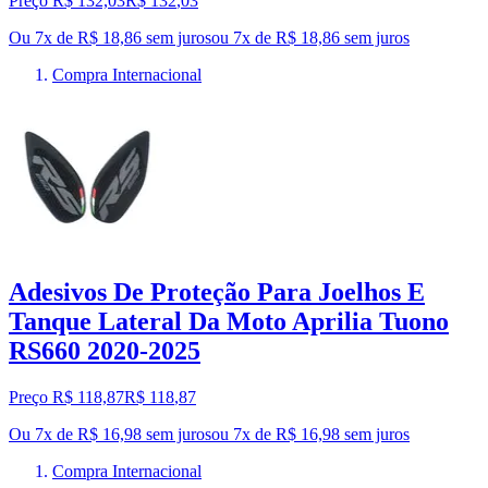
Preço R$ 132,03
R$
132
,
03
Ou 7x de R$ 18,86 sem juros
ou
7
x de
R$ 18,86
sem juros
Compra Internacional
Adesivos De Proteção Para Joelhos E
Tanque Lateral Da Moto Aprilia Tuono
RS660 2020-2025
Preço R$ 118,87
R$
118
,
87
Ou 7x de R$ 16,98 sem juros
ou
7
x de
R$ 16,98
sem juros
Compra Internacional