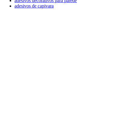
adesivos decorativos para parede
adesivos de capivara