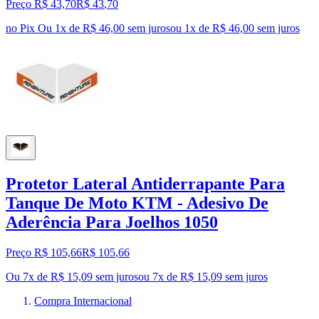
Preço R$ 43,70
R$
43
,
70
no Pix
Ou 1x de R$ 46,00 sem juros
ou
1
x de
R$ 46,00
sem juros
Protetor Lateral Antiderrapante Para
Tanque De Moto KTM - Adesivo De
Aderência Para Joelhos 1050
Preço R$ 105,66
R$
105
,
66
Ou 7x de R$ 15,09 sem juros
ou
7
x de
R$ 15,09
sem juros
Compra Internacional