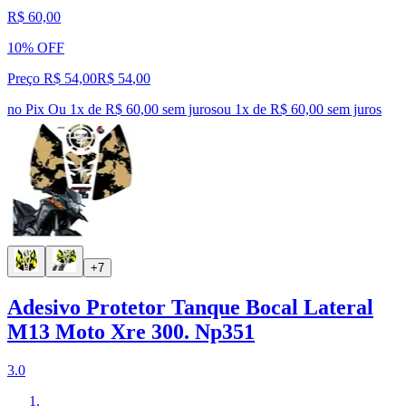
R$ 60,00
10% OFF
Preço R$ 54,00
R$
54
,
00
no Pix
Ou 1x de R$ 60,00 sem juros
ou
1
x de
R$ 60,00
sem juros
+7
Adesivo Protetor Tanque Bocal Lateral
M13 Moto Xre 300. Np351
3.0