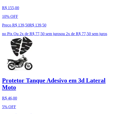
R$ 155,00
10% OFF
Preço R$ 139,50
R$
139
,
50
no Pix
Ou 2x de R$ 77,50 sem juros
ou
2
x de
R$ 77,50
sem juros
Protetor Tanque Adesivo em 3d Lateral
Moto
R$ 46,00
5% OFF