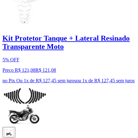
Kit Protetor Tanque + Lateral Resinado
Transparente Moto
5% OFF
Preço R$ 121,08
R$
121
,
08
no Pix
Ou 1x de R$ 127,45 sem juros
ou
1
x de
R$ 127,45
sem juros