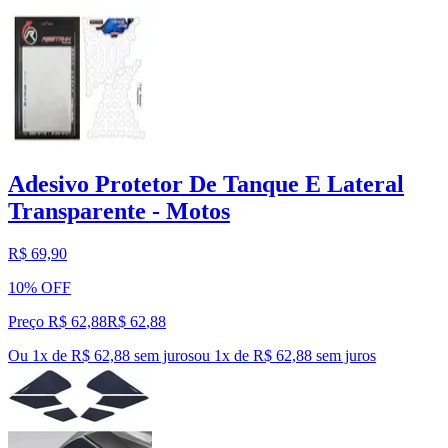
Adesivo Protetor De Tanque E Lateral
Transparente - Motos
R$ 69,90
10% OFF
Preço R$ 62,88
R$
62
,
88
Ou 1x de R$ 62,88 sem juros
ou
1
x de
R$ 62,88
sem juros