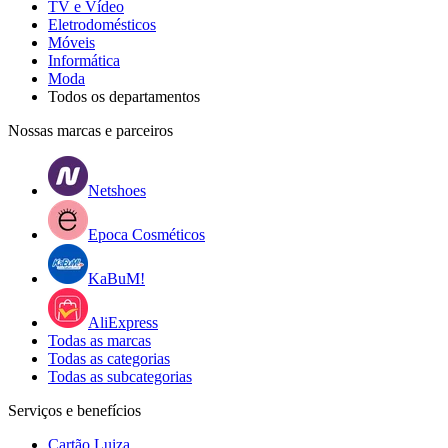
TV e Vídeo
Eletrodomésticos
Móveis
Informática
Moda
Todos os departamentos
Nossas marcas e parceiros
Netshoes
Epoca Cosméticos
KaBuM!
AliExpress
Todas as marcas
Todas as categorias
Todas as subcategorias
Serviços e benefícios
Cartão Luiza