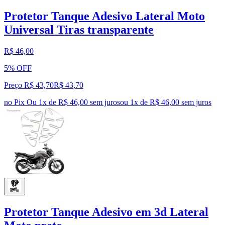
Protetor Tanque Adesivo Lateral Moto
Universal Tiras transparente
R$ 46,00
5% OFF
Preço R$ 43,70
R$
43
,
70
no Pix
Ou 1x de R$ 46,00 sem juros
ou
1
x de
R$ 46,00
sem juros
Protetor Tanque Adesivo em 3d Lateral