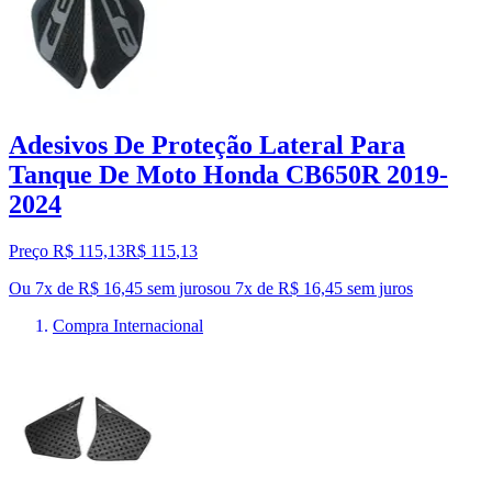
Adesivos De Proteção Lateral Para
Tanque De Moto Honda CB650R 2019-
2024
Preço R$ 115,13
R$
115
,
13
Ou 7x de R$ 16,45 sem juros
ou
7
x de
R$ 16,45
sem juros
Compra Internacional