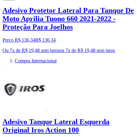
Adesivo Protetor Lateral Para Tanque De
Moto Aprilia Tuono 660 2021-2022 -
Proteção Para Joelhos
Preço R$ 136,34
R$
136
,
34
Ou 7x de R$ 19,48 sem juros
ou
7
x de
R$ 19,48
sem juros
Compra Internacional
Adesivo Tanque Lateral Esquerda
Original Iros Action 100