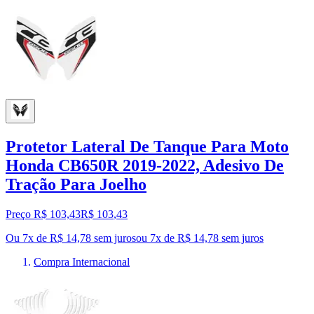
Protetor Lateral De Tanque Para Moto
Honda CB650R 2019-2022, Adesivo De
Tração Para Joelho
Preço R$ 103,43
R$
103
,
43
Ou 7x de R$ 14,78 sem juros
ou
7
x de
R$ 14,78
sem juros
Compra Internacional