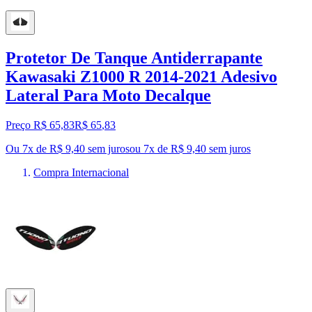
Protetor De Tanque Antiderrapante
Kawasaki Z1000 R 2014-2021 Adesivo
Lateral Para Moto Decalque
Preço R$ 65,83
R$
65
,
83
Ou 7x de R$ 9,40 sem juros
ou
7
x de
R$ 9,40
sem juros
Compra Internacional