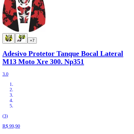
+7
Adesivo Protetor Tanque Bocal Lateral
M13 Moto Xre 300. Np351
3.0
(3)
R$ 99,90