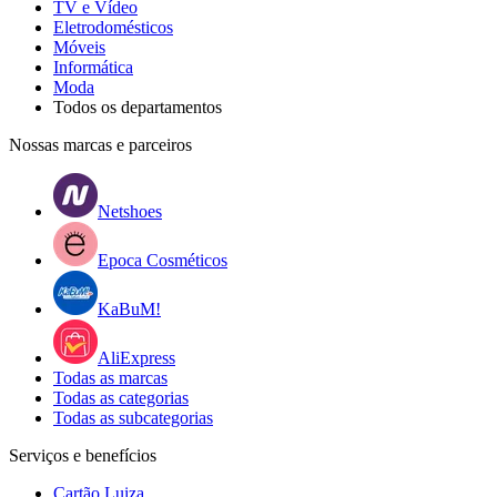
TV e Vídeo
Eletrodomésticos
Móveis
Informática
Moda
Todos os departamentos
Nossas marcas e parceiros
Netshoes
Epoca Cosméticos
KaBuM!
AliExpress
Todas as marcas
Todas as categorias
Todas as subcategorias
Serviços e benefícios
Cartão Luiza