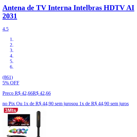
Antena de TV Interna Intelbras HDTV AI
2031
4.5
(861)
5% OFF
Preço R$ 42,66
R$
42
,
66
no Pix
Ou 1x de R$ 44,90 sem juros
ou
1
x de
R$ 44,90
sem juros