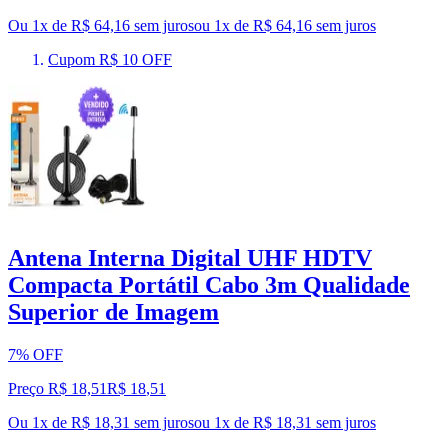
Ou 1x de R$ 64,16 sem juros
ou
1
x de
R$ 64,16
sem juros
Cupom R$ 10 OFF
Antena Interna Digital UHF HDTV
Compacta Portátil Cabo 3m Qualidade
Superior de Imagem
7% OFF
Preço R$ 18,51
R$
18
,
51
Ou 1x de R$ 18,31 sem juros
ou
1
x de
R$ 18,31
sem juros