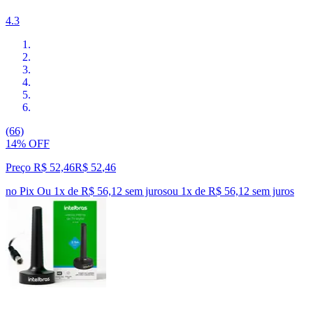
4.3
(66)
14% OFF
Preço R$ 52,46
R$
52
,
46
no Pix
Ou 1x de R$ 56,12 sem juros
ou
1
x de
R$ 56,12
sem juros