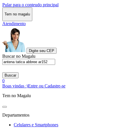
Pular para o conteudo principal
Tem no magalu
Atendimento
Digite seu CEP
Buscar no Magalu
Buscar
0
Boas vindas :)
Entre ou Cadastre-se
Tem no Magalu
Departamentos
Celulares e Smartphones