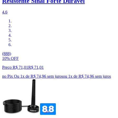
Resistente Sinal Forte Durável
4.6
(888)
10% OFF
Preço R$ 71,01
R$
71
,
01
no Pix
Ou 1x de R$ 74,96 sem juros
ou
1
x de
R$ 74,96
sem juros