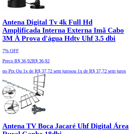
Antena Digital Tv 4k Full Hd
Amplificada Interna Externa Imã Cabo
3M À Prova d'água Hdtv Uhf 3.5 dbi
7% OFF
Preço R$ 36,92
R$
36
,
92
no Pix
Ou 1x de R$ 37,72 sem juros
ou
1
x de
R$ 37,72
sem juros
Antena TV Boca Jacaré Uhf Digital Área