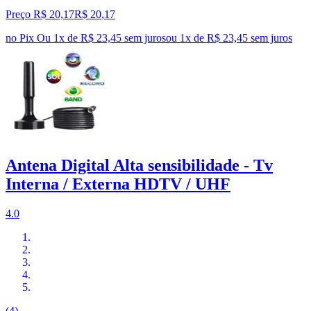
Preço R$ 20,17
R$
20
,
17
no Pix
Ou 1x de R$ 23,45 sem juros
ou
1
x de
R$ 23,45
sem juros
Antena Digital Alta sensibilidade - Tv
Interna / Externa HDTV / UHF
4.0
(4)