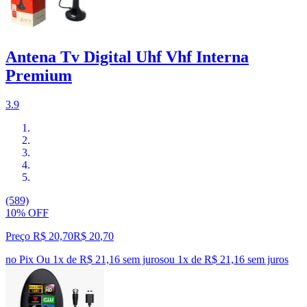
Antena Tv Digital Uhf Vhf Interna
Premium
3.9
(589)
10% OFF
Preço R$ 20,70
R$
20
,
70
no Pix
Ou 1x de R$ 21,16 sem juros
ou
1
x de
R$ 21,16
sem juros