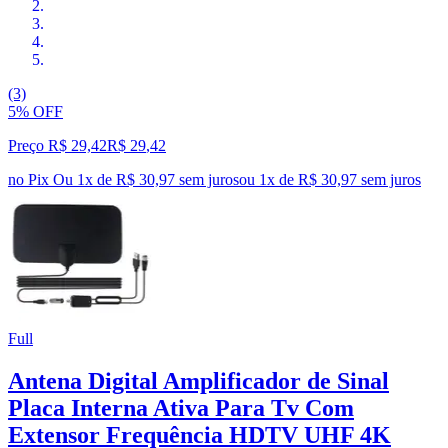
(3)
5% OFF
Preço R$ 29,42
R$
29
,
42
no Pix
Ou 1x de R$ 30,97 sem juros
ou
1
x de
R$ 30,97
sem juros
Full
Antena Digital Amplificador de Sinal
Placa Interna Ativa Para Tv Com
Extensor Frequência HDTV UHF 4K