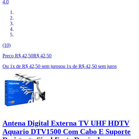
4.0
(10)
Preço R$ 42,50
R$
42
,
50
Ou 1x de R$ 42,50 sem juros
ou
1
x de
R$ 42,50
sem juros
Antena Digital Externa TV UHF HDTV
Aquario DTV1500 Com Cabo E Suporte