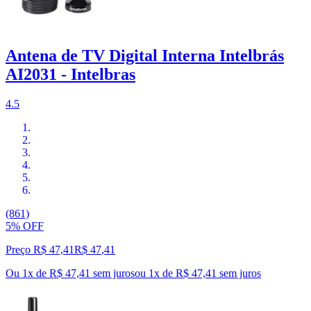
Antena de TV Digital Interna Intelbrás
AI2031 - Intelbras
4.5
(861)
5% OFF
Preço R$ 47,41
R$
47
,
41
Ou 1x de R$ 47,41 sem juros
ou
1
x de
R$ 47,41
sem juros