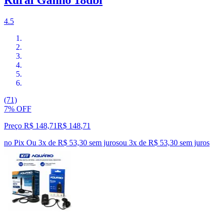
Rural Ganho 18dbi
4.5
(71)
7% OFF
Preço R$ 148,71
R$
148
,
71
no Pix
Ou 3x de R$ 53,30 sem juros
ou
3
x de
R$ 53,30
sem juros