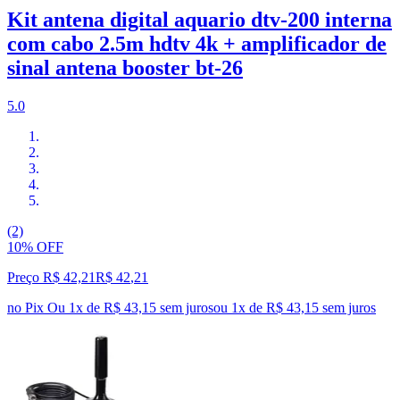
Kit antena digital aquario dtv-200 interna
com cabo 2.5m hdtv 4k + amplificador de
sinal antena booster bt-26
5.0
(2)
10% OFF
Preço R$ 42,21
R$
42
,
21
no Pix
Ou 1x de R$ 43,15 sem juros
ou
1
x de
R$ 43,15
sem juros