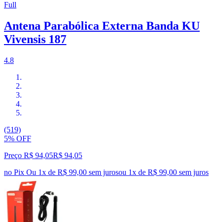
Full
Antena Parabólica Externa Banda KU
Vivensis 187
4.8
(519)
5% OFF
Preço R$ 94,05
R$
94
,
05
no Pix
Ou 1x de R$ 99,00 sem juros
ou
1
x de
R$ 99,00
sem juros