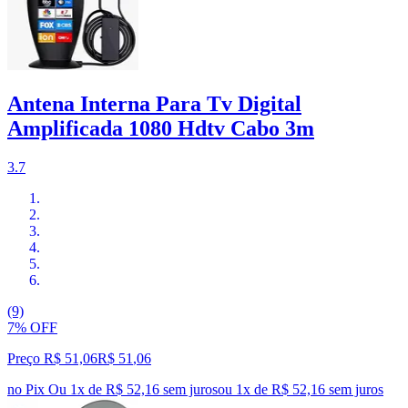
Antena Interna Para Tv Digital
Amplificada 1080 Hdtv Cabo 3m
3.7
(9)
7% OFF
Preço R$ 51,06
R$
51
,
06
no Pix
Ou 1x de R$ 52,16 sem juros
ou
1
x de
R$ 52,16
sem juros