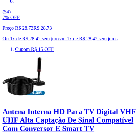
(54)
7% OFF
Preço R$ 28,73
R$
28
,
73
Ou 1x de R$ 28,42 sem juros
ou
1
x de
R$ 28,42
sem juros
Cupom R$ 15 OFF
Antena Interna HD Para TV Digital VHF
UHF Alta Captação De Sinal Compatível
Com Conversor E Smart TV