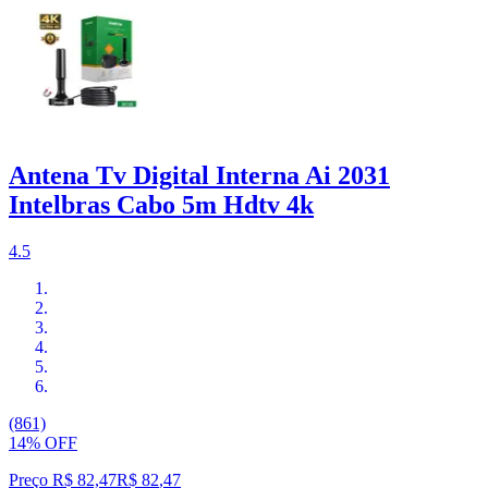
Antena Tv Digital Interna Ai 2031
Intelbras Cabo 5m Hdtv 4k
4.5
(861)
14% OFF
Preço R$ 82,47
R$
82
,
47