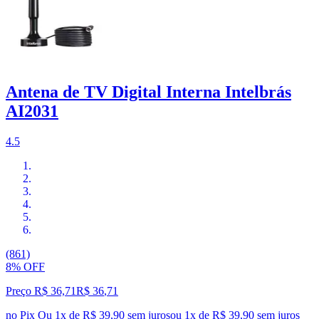
Antena de TV Digital Interna Intelbrás
AI2031
4.5
(861)
8% OFF
Preço R$ 36,71
R$
36
,
71
no Pix
Ou 1x de R$ 39,90 sem juros
ou
1
x de
R$ 39,90
sem juros