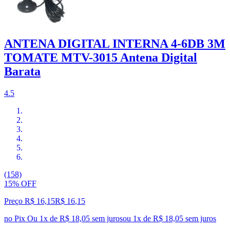
ANTENA DIGITAL INTERNA 4-6DB 3M
TOMATE MTV-3015 Antena Digital
Barata
4.5
(158)
15% OFF
Preço R$ 16,15
R$
16
,
15
no Pix
Ou 1x de R$ 18,05 sem juros
ou
1
x de
R$ 18,05
sem juros