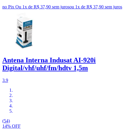
no Pix
Ou 1x de R$ 37,90 sem juros
ou
1
x de
R$ 37,90
sem juros
Antena Interna Indusat AI-920i
Digital/vhf/uhf/fm/hdtv 1,5m
3.9
(54)
14% OFF