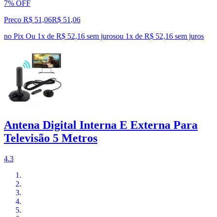
7% OFF
Preço R$ 51,06
R$
51
,
06
no Pix
Ou 1x de R$ 52,16 sem juros
ou
1
x de
R$ 52,16
sem juros
Antena Digital Interna E Externa Para
Televisão 5 Metros
4.3