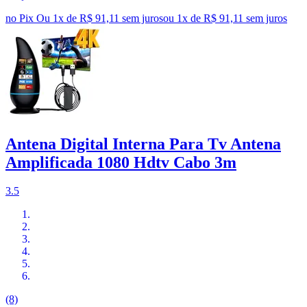
no Pix
Ou 1x de R$ 91,11 sem juros
ou
1
x de
R$ 91,11
sem juros
Antena Digital Interna Para Tv Antena
Amplificada 1080 Hdtv Cabo 3m
3.5
(8)