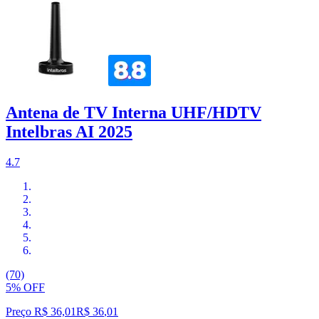
Antena de TV Interna UHF/HDTV
Intelbras AI 2025
4.7
(70)
5% OFF
Preço R$ 36,01
R$
36
,
01