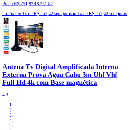
Preço R$ 251,82
R$
251
,
82
no Pix
Ou 1x de R$ 257,42 sem juros
ou
1
x de
R$ 257,42
sem juros
Antena Tv Digital Amplificada Interna
Externa Prova Agua Cabo 3m Uhf Vhf
Full Hd 4k com Base magnética
4.3