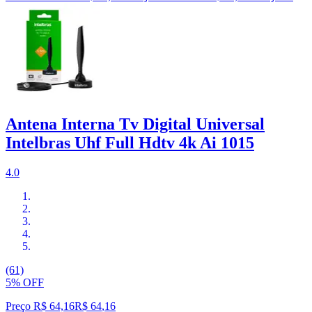
Antena Interna Tv Digital Universal
Intelbras Uhf Full Hdtv 4k Ai 1015
4.0
(61)
5% OFF
Preço R$ 64,16
R$
64
,
16