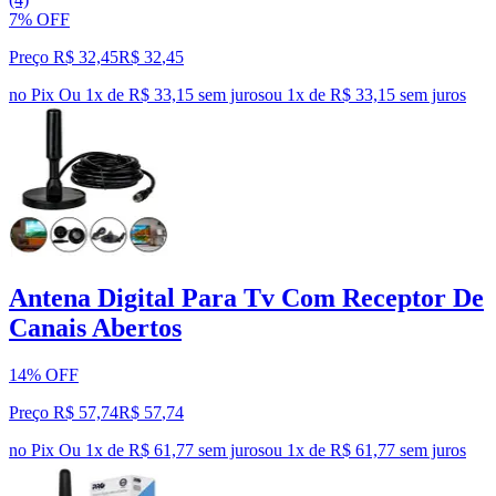
7% OFF
Preço R$ 32,45
R$
32
,
45
no Pix
Ou 1x de R$ 33,15 sem juros
ou
1
x de
R$ 33,15
sem juros
Antena Digital Para Tv Com Receptor De
Canais Abertos
14% OFF
Preço R$ 57,74
R$
57
,
74
no Pix
Ou 1x de R$ 61,77 sem juros
ou
1
x de
R$ 61,77
sem juros