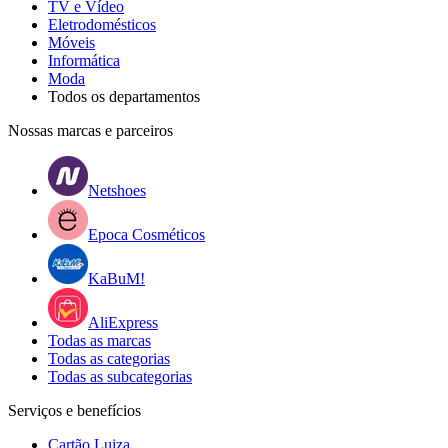
TV e Vídeo
Eletrodomésticos
Móveis
Informática
Moda
Todos os departamentos
Nossas marcas e parceiros
Netshoes
Epoca Cosméticos
KaBuM!
AliExpress
Todas as marcas
Todas as categorias
Todas as subcategorias
Serviços e benefícios
Cartão Luiza