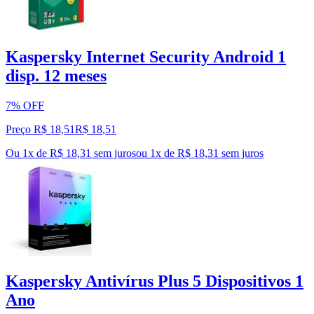
Kaspersky Internet Security Android 1
disp. 12 meses
7% OFF
Preço R$ 18,51
R$
18
,
51
Ou 1x de R$ 18,31 sem juros
ou
1
x de
R$ 18,31
sem juros
Kaspersky Antivírus Plus 5 Dispositivos 1
Ano