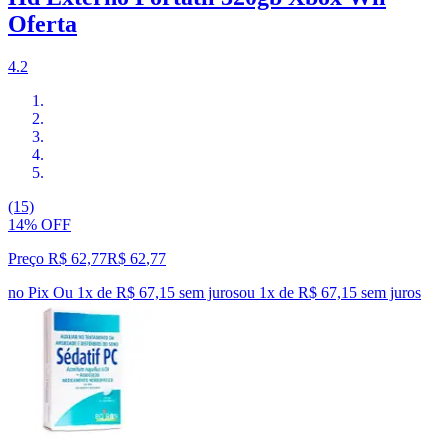
Oferta
4.2
(15)
14% OFF
Preço R$ 62,77
R$
62
,
77
no Pix
Ou 1x de R$ 67,15 sem juros
ou
1
x de
R$ 67,15
sem juros