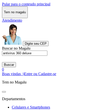
Pular para o conteudo principal
Tem no magalu
Atendimento
Digite seu CEP
Buscar no Magalu
Buscar
0
Boas vindas :)
Entre ou Cadastre-se
Tem no Magalu
Departamentos
Celulares e Smartphones