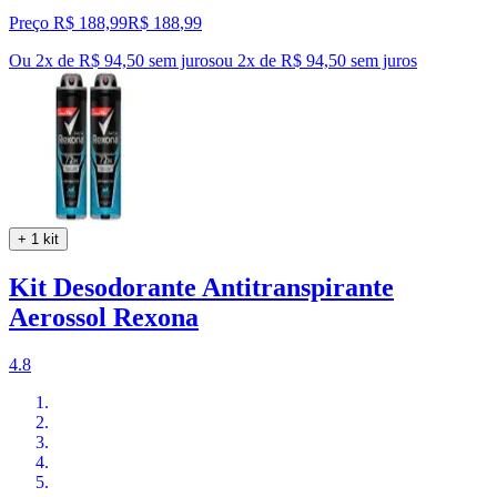
Preço R$ 188,99
R$
188
,
99
Ou 2x de R$ 94,50 sem juros
ou
2
x de
R$ 94,50
sem juros
+ 1 kit
Kit Desodorante Antitranspirante
Aerossol Rexona
4.8