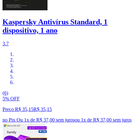
Kaspersky Antivírus Standard, 1
dispositivo, 1 ano
3.7
(6)
5% OFF
Preço R$ 35,15
R$
35
,
15
no Pix
Ou 1x de R$ 37,00 sem juros
ou
1
x de
R$ 37,00
sem juros