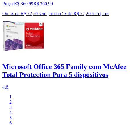
Preço R$ 360,99
R$
360
,
99
Ou 5x de R$ 72,20 sem juros
ou
5
x de
R$ 72,20
sem juros
Microsoft Office 365 Family com McAfee
Total Protection Para 5 dispositivos
4.6