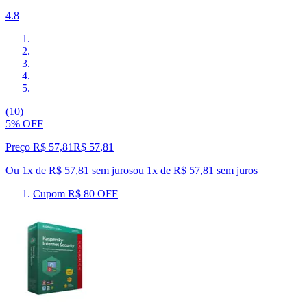
4.8
(10)
5% OFF
Preço R$ 57,81
R$
57
,
81
Ou 1x de R$ 57,81 sem juros
ou
1
x de
R$ 57,81
sem juros
Cupom R$ 80 OFF