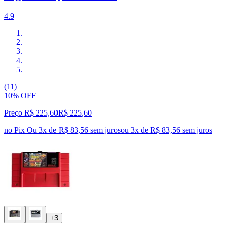
4.9
(11)
10% OFF
Preço R$ 225,60
R$
225
,
60
no Pix
Ou 3x de R$ 83,56 sem juros
ou
3
x de
R$ 83,56
sem juros
+3