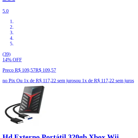
5.0
(39)
14% OFF
Preço R$ 109,57
R$
109
,
57
no Pix
Ou 1x de R$ 117,22 sem juros
ou
1
x de
R$ 117,22
sem juros
Hd Externo Portátil 320gb Xbox Wii