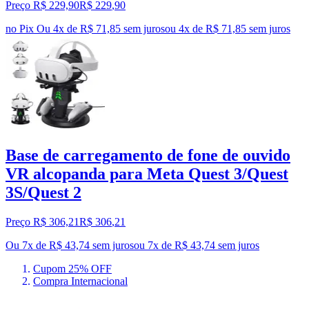
Preço R$ 229,90
R$
229
,
90
no Pix
Ou 4x de R$ 71,85 sem juros
ou
4
x de
R$ 71,85
sem juros
Base de carregamento de fone de ouvido
VR alcopanda para Meta Quest 3/Quest
3S/Quest 2
Preço R$ 306,21
R$
306
,
21
Ou 7x de R$ 43,74 sem juros
ou
7
x de
R$ 43,74
sem juros
Cupom 25% OFF
Compra Internacional