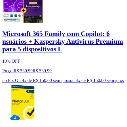
Microsoft 365 Family com Copilot: 6
usuários + Kaspersky Antivírus Premium
para 5 dispositivos L
10% OFF
Preço R$ 539,99
R$
539
,
99
no Pix
Ou 4x de R$ 150,00 sem juros
ou
4
x de
R$ 150,00
sem juros