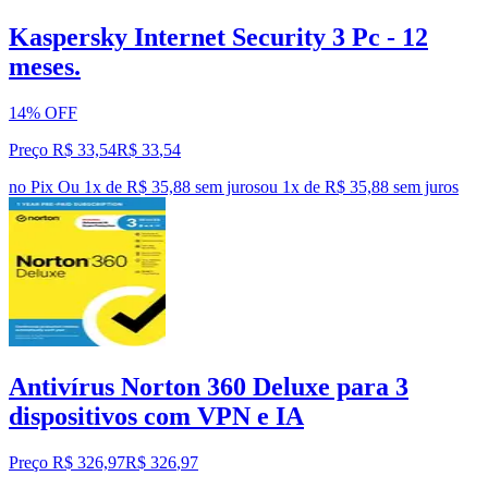
Kaspersky Internet Security 3 Pc - 12
meses.
14% OFF
Preço R$ 33,54
R$
33
,
54
no Pix
Ou 1x de R$ 35,88 sem juros
ou
1
x de
R$ 35,88
sem juros
Antivírus Norton 360 Deluxe para 3
dispositivos com VPN e IA
Preço R$ 326,97
R$
326
,
97