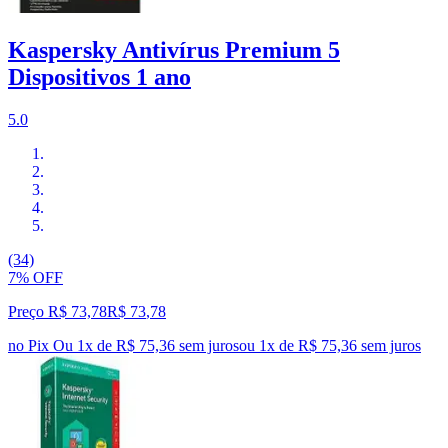
Kaspersky Antivírus Premium 5
Dispositivos 1 ano
5.0
(34)
7% OFF
Preço R$ 73,78
R$
73
,
78
no Pix
Ou 1x de R$ 75,36 sem juros
ou
1
x de
R$ 75,36
sem juros