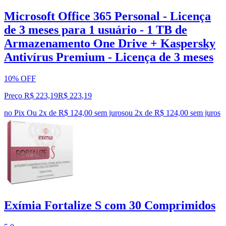
Microsoft Office 365 Personal - Licença
de 3 meses para 1 usuário - 1 TB de
Armazenamento One Drive + Kaspersky
Antivírus Premium - Licença de 3 meses
10% OFF
Preço R$ 223,19
R$
223
,
19
no Pix
Ou 2x de R$ 124,00 sem juros
ou
2
x de
R$ 124,00
sem juros
Exímia Fortalize S com 30 Comprimidos