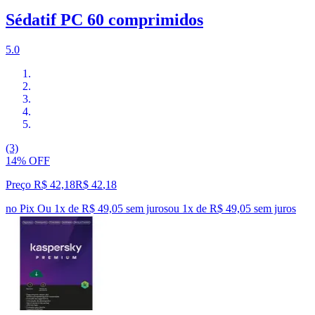
Sédatif PC 60 comprimidos
5.0
(3)
14% OFF
Preço R$ 42,18
R$
42
,
18
no Pix
Ou 1x de R$ 49,05 sem juros
ou
1
x de
R$ 49,05
sem juros