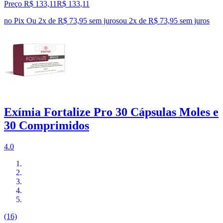
Preço R$ 133,11
R$
133
,
11
no Pix
Ou 2x de R$ 73,95 sem juros
ou
2
x de
R$ 73,95
sem juros
Exímia Fortalize Pro 30 Cápsulas Moles e
30 Comprimidos
4.0
(16)