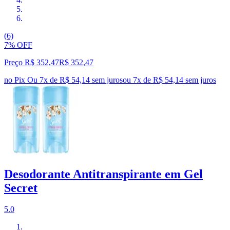
(6)
7% OFF
Preço R$ 352,47
R$
352
,
47
no Pix
Ou 7x de R$ 54,14 sem juros
ou
7
x de
R$ 54,14
sem juros
Desodorante Antitranspirante em Gel
Secret
5.0