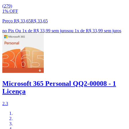
(279)
1% OFF
Preço R$ 33,65
R$
33
,
65
no Pix
Ou 1x de R$ 33,99 sem juros
ou
1
x de
R$ 33,99
sem juros
Microsoft 365 Personal QQ2-00008 - 1
Licença
2.3