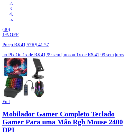
(30)
1% OFF
Preço R$ 41,57
R$
41
,
57
no Pix
Ou 1x de R$ 41,99 sem juros
ou
1
x de
R$ 41,99
sem juros
Full
Mobilador Gamer Completo Teclado
Gamer Para uma Mão Rgb Mouse 2400
DPI