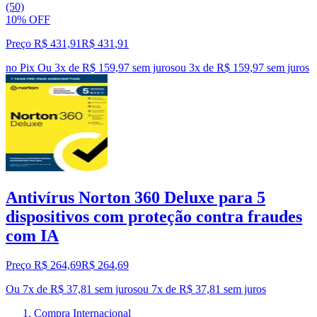
(50)
10% OFF
Preço R$ 431,91
R$
431
,
91
no Pix
Ou 3x de R$ 159,97 sem juros
ou
3
x de
R$ 159,97
sem juros
Antivírus Norton 360 Deluxe para 5
dispositivos com proteção contra fraudes
com IA
Preço R$ 264,69
R$
264
,
69
Ou 7x de R$ 37,81 sem juros
ou
7
x de
R$ 37,81
sem juros
Compra Internacional