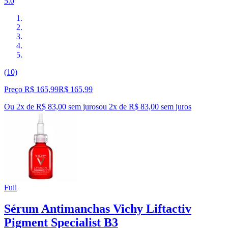
5.0
(10)
Preço R$ 165,99
R$
165
,
99
Ou 2x de R$ 83,00 sem juros
ou
2
x de
R$ 83,00
sem juros
Full
Sérum Antimanchas Vichy Liftactiv
Pigment Specialist B3