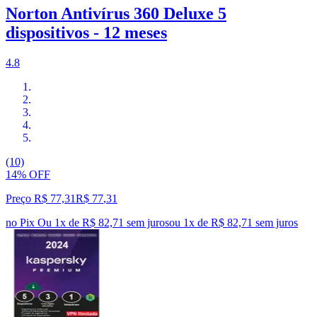
Norton Antivírus 360 Deluxe 5
dispositivos - 12 meses
4.8
(10)
14% OFF
Preço R$ 77,31
R$
77
,
31
no Pix
Ou 1x de R$ 82,71 sem juros
ou
1
x de
R$ 82,71
sem juros