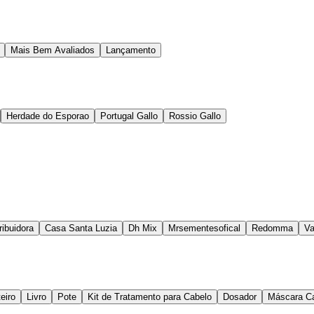
Mais Bem Avaliados
Lançamento
Herdade do Esporao
Portugal Gallo
Rossio Gallo
ibuidora
Casa Santa Luzia
Dh Mix
Mrsementesofical
Redomma
Va
eiro
Livro
Pote
Kit de Tratamento para Cabelo
Dosador
Máscara Ca