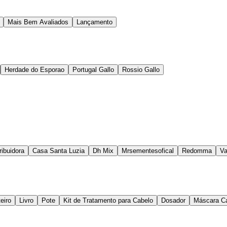
Mais Bem Avaliados
Lançamento
Herdade do Esporao
Portugal Gallo
Rossio Gallo
ibuidora
Casa Santa Luzia
Dh Mix
Mrsementesofical
Redomma
Va
eiro
Livro
Pote
Kit de Tratamento para Cabelo
Dosador
Máscara Ca