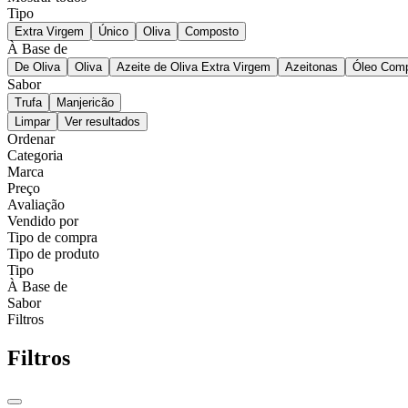
Tipo
Extra Virgem
Único
Oliva
Composto
À Base de
De Oliva
Oliva
Azeite de Oliva Extra Virgem
Azeitonas
Óleo Com
Sabor
Trufa
Manjericão
Limpar
Ver resultados
Ordenar
Categoria
Marca
Preço
Avaliação
Vendido por
Tipo de compra
Tipo de produto
Tipo
À Base de
Sabor
Filtros
Filtros