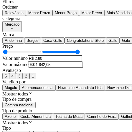
Filtros
Ordenar
Relevância
Menor Prazo
Menor Preço
Maior Preço
Mais Vendidos
Categoria
Mercado
Marca
Andorinha
Borges
Casa Gallo
Congratulations Store
Gallo
Galo
Preço
Valor mínimo
Valor máximo
Avaliação
5
4
3
2
1
Vendido por
Magalu
Altomercadooficial
Nowshine Atacadista Ltda
Nowshine Distr
Mostrar todos
Tipo de compra
Compra nacional
Tipo de produto
Azeite
Cesta Alimentícia
Toalha de Mesa
Carrinho de Feira
Galhet
Mostrar todos
Tipo