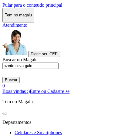
Pular para o conteudo principal
Tem no magalu
Atendimento
Digite seu CEP
Buscar no Magalu
Buscar
0
Boas vindas :)
Entre ou Cadastre-se
Tem no Magalu
Departamentos
Celulares e Smartphones