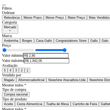
Filtros
Ordenar
Relevância
Menor Prazo
Menor Preço
Maior Preço
Mais Vendidos
Categoria
Mercado
Marca
Andorinha
Borges
Casa Gallo
Congratulations Store
Gallo
Galo
Preço
Valor mínimo
Valor máximo
Avaliação
5
4
3
2
1
Vendido por
Magalu
Altomercadooficial
Nowshine Atacadista Ltda
Nowshine Distr
Mostrar todos
Tipo de compra
Compra nacional
Tipo de produto
Azeite
Cesta Alimentícia
Toalha de Mesa
Carrinho de Feira
Galhet
Mostrar todos