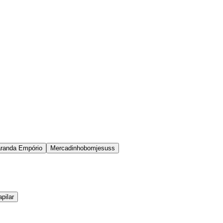
randa Empório
Mercadinhobomjesuss
pilar