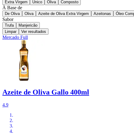
Extra Virgem
Único
Oliva
Composto
À Base de
De Oliva
Oliva
Azeite de Oliva Extra Virgem
Azeitonas
Óleo Com
Sabor
Trufa
Manjericão
Limpar
Ver resultados
Mercado Full
Azeite de Oliva Gallo 400ml
4.9