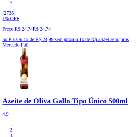
(2736)
1% OFF
Preço R$ 24,74
R$
24
,
74
no Pix
Ou 1x de R$ 24,99 sem juros
ou
1
x de
R$ 24,99
sem juros
Mercado Full
Azeite de Oliva Gallo Tipo Único 500ml
4.9