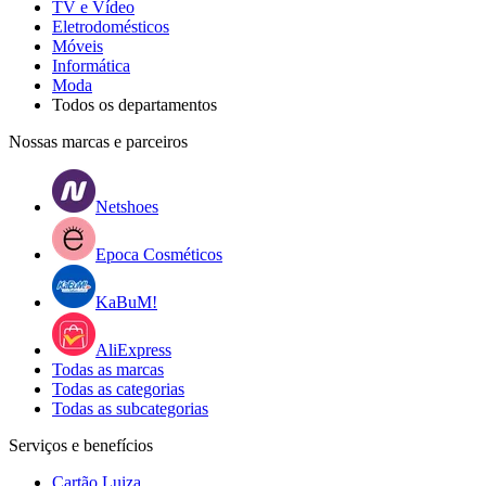
TV e Vídeo
Eletrodomésticos
Móveis
Informática
Moda
Todos os departamentos
Nossas marcas e parceiros
Netshoes
Epoca Cosméticos
KaBuM!
AliExpress
Todas as marcas
Todas as categorias
Todas as subcategorias
Serviços e benefícios
Cartão Luiza