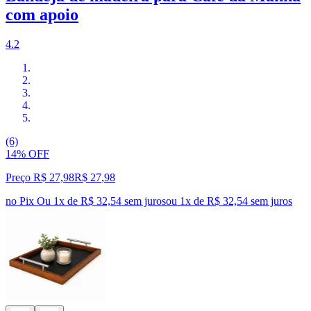
com apoio
4.2
(6)
14% OFF
Preço R$ 27,98
R$
27
,
98
no Pix
Ou 1x de R$ 32,54 sem juros
ou
1
x de
R$ 32,54
sem juros