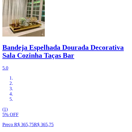
Bandeja Espelhada Dourada Decorativa
Sala Cozinha Taças Bar
5.0
(1)
5% OFF
Preço R$ 365,75
R$
365
,
75