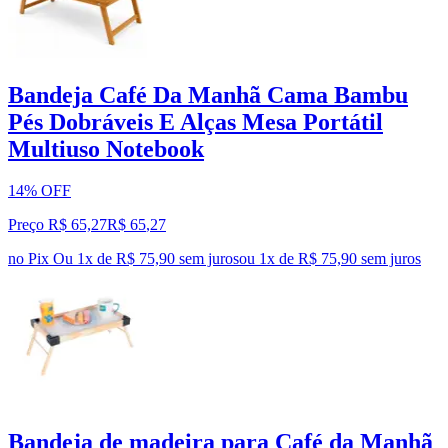
Bandeja Café Da Manhã Cama Bambu
Pés Dobráveis E Alças Mesa Portátil
Multiuso Notebook
14% OFF
Preço R$ 65,27
R$
65
,
27
no Pix
Ou 1x de R$ 75,90 sem juros
ou
1
x de
R$ 75,90
sem juros
Bandeja de madeira para Café da Manhã