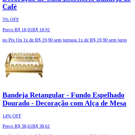
Café
5% OFF
Preço R$ 18,91
R$
18
,
91
no Pix
Ou 1x de R$ 19,90 sem juros
ou
1
x de
R$ 19,90
sem juros
Bandeja Retangular - Fundo Espelhado
Dourado - Decoração com Alça de Mesa
14% OFF
Preço R$ 38,61
R$
38
,
61