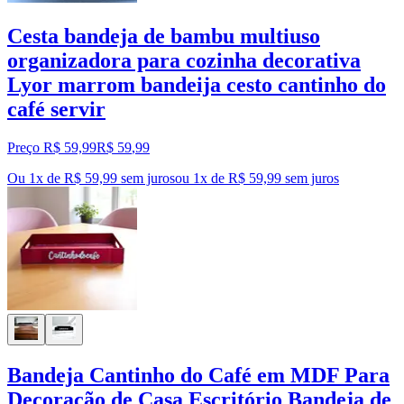
Cesta bandeja de bambu multiuso
organizadora para cozinha decorativa
Lyor marrom bandeija cesto cantinho do
café servir
Preço R$ 59,99
R$
59
,
99
Ou 1x de R$ 59,99 sem juros
ou
1
x de
R$ 59,99
sem juros
Bandeja Cantinho do Café em MDF Para
Decoração de Casa Escritório Bandeja de