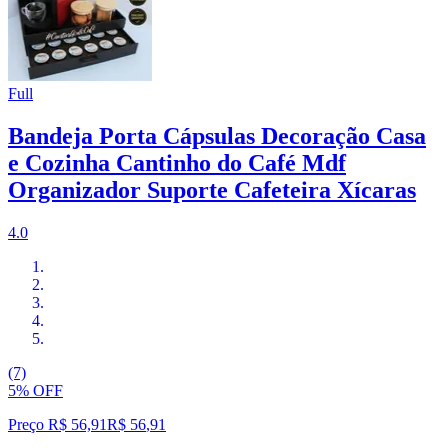
Full
Bandeja Porta Cápsulas Decoração Casa
e Cozinha Cantinho do Café Mdf
Organizador Suporte Cafeteira Xícaras
4.0
(7)
5% OFF
Preço R$ 56,91
R$
56
,
91