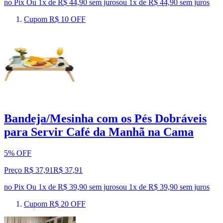
no Pix
Ou 1x de R$ 44,90 sem juros
ou
1
x de
R$ 44,90
sem juros
Cupom R$ 10 OFF
Bandeja/Mesinha com os Pés Dobráveis
para Servir Café da Manhã na Cama
5% OFF
Preço R$ 37,91
R$
37
,
91
no Pix
Ou 1x de R$ 39,90 sem juros
ou
1
x de
R$ 39,90
sem juros
Cupom R$ 20 OFF