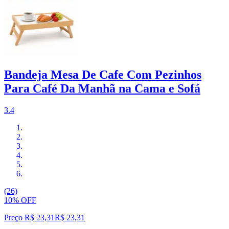
Bandeja Mesa De Cafe Com Pezinhos
Para Café Da Manhã na Cama e Sofá
3.4
(26)
10% OFF
Preço R$ 23,31
R$
23
,
31