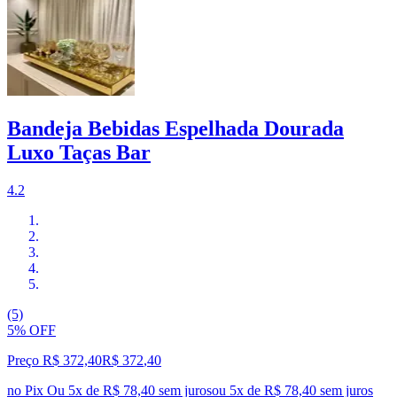
Bandeja Bebidas Espelhada Dourada
Luxo Taças Bar
4.2
(5)
5% OFF
Preço R$ 372,40
R$
372
,
40
no Pix
Ou 5x de R$ 78,40 sem juros
ou
5
x de
R$ 78,40
sem juros