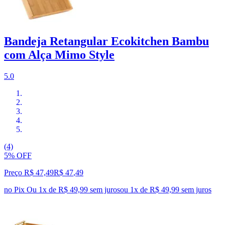
Bandeja Retangular Ecokitchen Bambu
com Alça Mimo Style
5.0
(4)
5% OFF
Preço R$ 47,49
R$
47
,
49
no Pix
Ou 1x de R$ 49,99 sem juros
ou
1
x de
R$ 49,99
sem juros