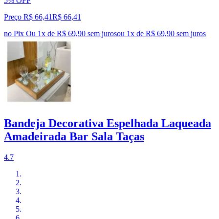
5% OFF
Preço R$ 66,41
R$
66
,
41
no Pix
Ou 1x de R$ 69,90 sem juros
ou
1
x de
R$ 69,90
sem juros
Bandeja Decorativa Espelhada Laqueada
Amadeirada Bar Sala Taças
4.7