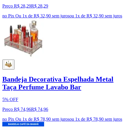
Preço R$ 28,29
R$
28
,
29
no Pix
Ou 1x de R$ 32,90 sem juros
ou
1
x de
R$ 32,90
sem juros
Bandeja Decorativa Espelhada Metal
Taça Perfume Lavabo Bar
5% OFF
Preço R$ 74,96
R$
74
,
96
no Pix
Ou 1x de R$ 78,90 sem juros
ou
1
x de
R$ 78,90
sem juros