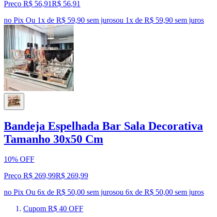
Preço R$ 56,91
R$
56
,
91
no Pix
Ou 1x de R$ 59,90 sem juros
ou
1
x de
R$ 59,90
sem juros
Bandeja Espelhada Bar Sala Decorativa
Tamanho 30x50 Cm
10% OFF
Preço R$ 269,99
R$
269
,
99
no Pix
Ou 6x de R$ 50,00 sem juros
ou
6
x de
R$ 50,00
sem juros
Cupom R$ 40 OFF