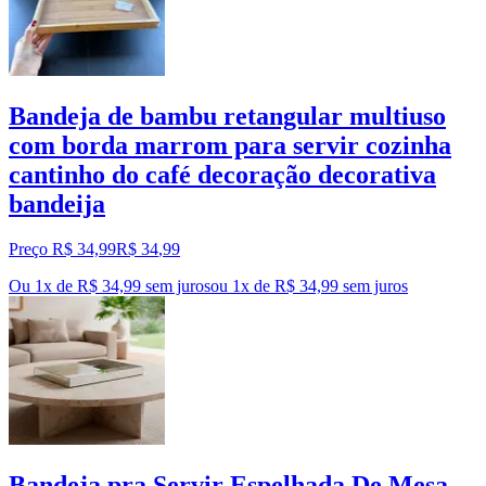
Bandeja de bambu retangular multiuso
com borda marrom para servir cozinha
cantinho do café decoração decorativa
bandeija
Preço R$ 34,99
R$
34
,
99
Ou 1x de R$ 34,99 sem juros
ou
1
x de
R$ 34,99
sem juros
Bandeja pra Servir Espelhada De Mesa