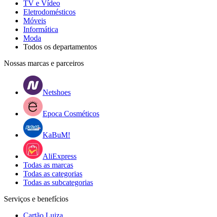
TV e Vídeo
Eletrodomésticos
Móveis
Informática
Moda
Todos os departamentos
Nossas marcas e parceiros
Netshoes
Epoca Cosméticos
KaBuM!
AliExpress
Todas as marcas
Todas as categorias
Todas as subcategorias
Serviços e benefícios
Cartão Luiza