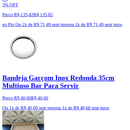
5% OFF
Preço R$ 135,82
R$
135
,
82
no Pix
Ou 2x de R$ 71,49 sem juros
ou
2
x de
R$ 71,49
sem juros
Bandeja Garçom Inox Redonda 35cm
Multiuso Bar Para Servir
Preço R$ 40,60
R$
40
,
60
Ou 1x de R$ 40,60 sem juros
ou
1
x de
R$ 40,60
sem juros