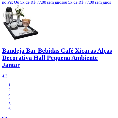
no Pix
Ou 5x de R$ 77,00 sem juros
ou
5
x de
R$ 77,00
sem juros
Bandeja Bar Bebidas Café Xícaras Alças
Decorativa Hall Pequena Ambiente
Jantar
4.3
(9)