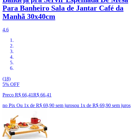
Para Banheiro Sala de Jantar Café da
Manhã 30x40cm
4.6
(18)
5% OFF
Preço R$ 66,41
R$
66
,
41
no Pix
Ou 1x de R$ 69,90 sem juros
ou
1
x de
R$ 69,90
sem juros