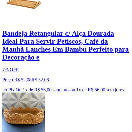
Bandeja Retangular c/ Alça Dourada
Ideal Para Servir Petiscos, Café da
Manhã Lanches Em Bambu Perfeito para
Decoração e
7% OFF
Preço R$ 52,08
R$
52
,
08
no Pix
Ou 1x de R$ 56,00 sem juros
ou
1
x de
R$ 56,00
sem juros