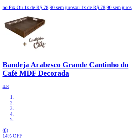
no Pix
Ou 1x de R$ 78,90 sem juros
ou
1
x de
R$ 78,90
sem juros
Bandeja Arabesco Grande Cantinho do
Café MDF Decorada
4.8
(8)
14% OFF