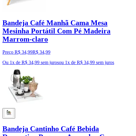
Bandeja Café Manhã Cama Mesa
Mesinha Portátil Com Pé Madeira
Marrom-claro
Preço R$ 34,99
R$
34
,
99
Ou 1x de R$ 34,99 sem juros
ou
1
x de
R$ 34,99
sem juros
Bandeja Cantinho Café Bebida