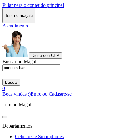
Pular para o conteudo principal
Tem no magalu
Atendimento
Digite seu CEP
Buscar no Magalu
Buscar
0
Boas vindas :)
Entre ou Cadastre-se
Tem no Magalu
Departamentos
Celulares e Smartphones