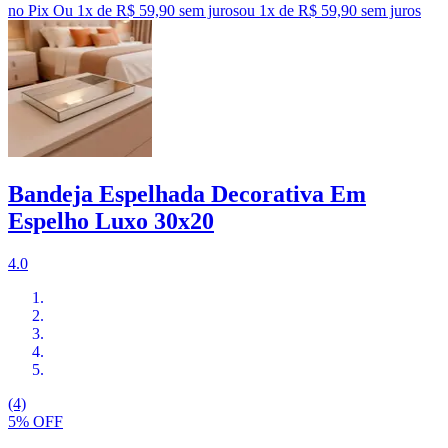
no Pix
Ou 1x de R$ 59,90 sem juros
ou
1
x de
R$ 59,90
sem juros
Bandeja Espelhada Decorativa Em
Espelho Luxo 30x20
4.0
(4)
5% OFF