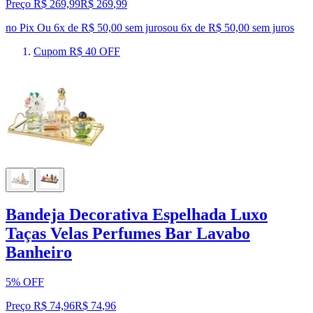
Preço R$ 269,99
R$
269
,
99
no Pix
Ou 6x de R$ 50,00 sem juros
ou
6
x de
R$ 50,00
sem juros
Cupom R$ 40 OFF
Bandeja Decorativa Espelhada Luxo
Taças Velas Perfumes Bar Lavabo
Banheiro
5% OFF
Preço R$ 74,96
R$
74
,
96