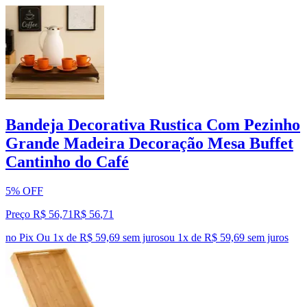
Bandeja Decorativa Rustica Com Pezinho
Grande Madeira Decoração Mesa Buffet
Cantinho do Café
5% OFF
Preço R$ 56,71
R$
56
,
71
no Pix
Ou 1x de R$ 59,69 sem juros
ou
1
x de
R$ 59,69
sem juros