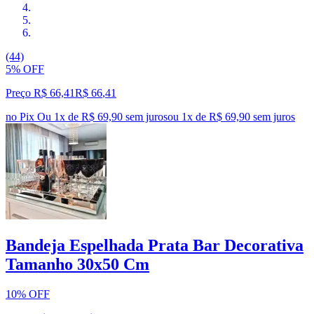
(44)
5% OFF
Preço R$ 66,41
R$
66
,
41
no Pix
Ou 1x de R$ 69,90 sem juros
ou
1
x de
R$ 69,90
sem juros
Bandeja Espelhada Prata Bar Decorativa
Tamanho 30x50 Cm
10% OFF