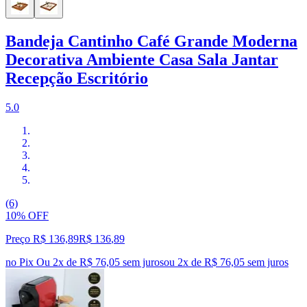
Bandeja Cantinho Café Grande Moderna
Decorativa Ambiente Casa Sala Jantar
Recepção Escritório
5.0
(6)
10% OFF
Preço R$ 136,89
R$
136
,
89
no Pix
Ou 2x de R$ 76,05 sem juros
ou
2
x de
R$ 76,05
sem juros