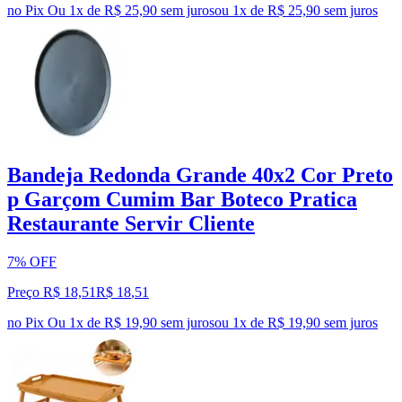
no Pix
Ou 1x de R$ 25,90 sem juros
ou
1
x de
R$ 25,90
sem juros
Bandeja Redonda Grande 40x2 Cor Preto
p Garçom Cumim Bar Boteco Pratica
Restaurante Servir Cliente
7% OFF
Preço R$ 18,51
R$
18
,
51
no Pix
Ou 1x de R$ 19,90 sem juros
ou
1
x de
R$ 19,90
sem juros