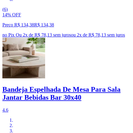
(6)
14% OFF
Preço R$ 134,38
R$
134
,
38
no Pix
Ou 2x de R$ 78,13 sem juros
ou
2
x de
R$ 78,13
sem juros
Bandeja Espelhada De Mesa Para Sala
Jantar Bebidas Bar 30x40
4.6