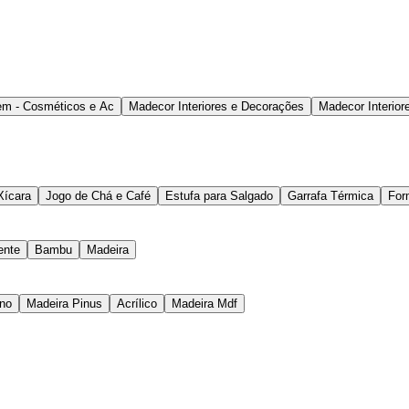
m - Cosméticos e Ac
Madecor Interiores e Decorações
Madecor Interior
Xícara
Jogo de Chá e Café
Estufa para Salgado
Garrafa Térmica
For
ente
Bambu
Madeira
eno
Madeira Pinus
Acrílico
Madeira Mdf