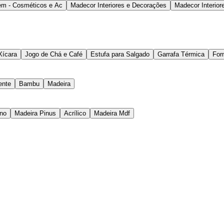
m - Cosméticos e Ac
Madecor Interiores e Decorações
Madecor Interior
Xícara
Jogo de Chá e Café
Estufa para Salgado
Garrafa Térmica
For
ente
Bambu
Madeira
eno
Madeira Pinus
Acrílico
Madeira Mdf