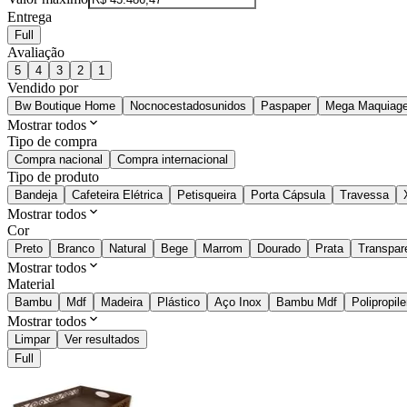
Entrega
Full
Avaliação
5
4
3
2
1
Vendido por
Bw Boutique Home
Nocnocestadosunidos
Paspaper
Mega Maquiage
Mostrar todos
Tipo de compra
Compra nacional
Compra internacional
Tipo de produto
Bandeja
Cafeteira Elétrica
Petisqueira
Porta Cápsula
Travessa
Mostrar todos
Cor
Preto
Branco
Natural
Bege
Marrom
Dourado
Prata
Transpar
Mostrar todos
Material
Bambu
Mdf
Madeira
Plástico
Aço Inox
Bambu Mdf
Polipropil
Mostrar todos
Limpar
Ver resultados
Full