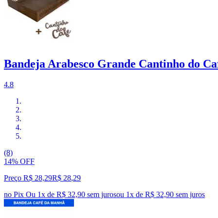
Bandeja Arabesco Grande Cantinho do C
4.8
(8)
14% OFF
Preço R$ 28,29
R$
28
,
29
no Pix
Ou 1x de R$ 32,90 sem juros
ou
1
x de
R$ 32,90
sem juros