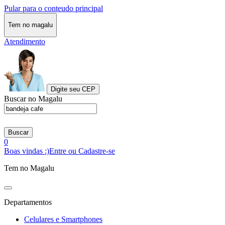
Pular para o conteudo principal
Tem no magalu
Atendimento
Digite seu CEP
Buscar no Magalu
Buscar
0
Boas vindas :)
Entre ou Cadastre-se
Tem no Magalu
Departamentos
Celulares e Smartphones