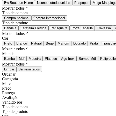
Bw Boutique Home
Nocnocestadosunidos
Paspaper
Mega Maquiage
Mostrar todos
Tipo de compra
Compra nacional
Compra internacional
Tipo de produto
Bandeja
Cafeteira Elétrica
Petisqueira
Porta Cápsula
Travessa
Mostrar todos
Cor
Preto
Branco
Natural
Bege
Marrom
Dourado
Prata
Transpar
Mostrar todos
Material
Bambu
Mdf
Madeira
Plástico
Aço Inox
Bambu Mdf
Polipropil
Mostrar todos
Limpar
Ver resultados
Ordenar
Categoria
Marca
Preço
Entrega
Avaliação
Vendido por
Tipo de compra
Tipo de produto