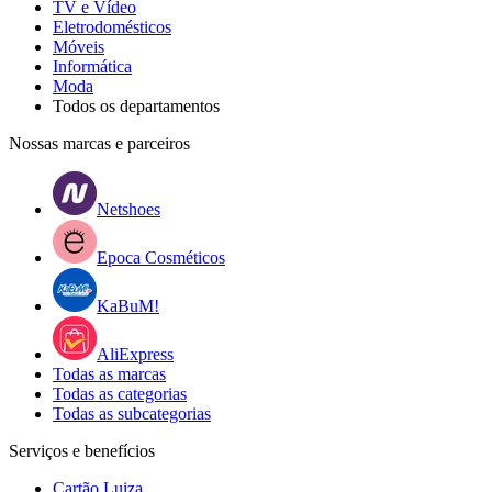
TV e Vídeo
Eletrodomésticos
Móveis
Informática
Moda
Todos os departamentos
Nossas marcas e parceiros
Netshoes
Epoca Cosméticos
KaBuM!
AliExpress
Todas as marcas
Todas as categorias
Todas as subcategorias
Serviços e benefícios
Cartão Luiza