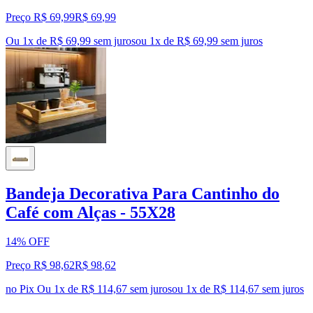
Preço R$ 69,99
R$
69
,
99
Ou 1x de R$ 69,99 sem juros
ou
1
x de
R$ 69,99
sem juros
Bandeja Decorativa Para Cantinho do
Café com Alças - 55X28
14% OFF
Preço R$ 98,62
R$
98
,
62
no Pix
Ou 1x de R$ 114,67 sem juros
ou
1
x de
R$ 114,67
sem juros