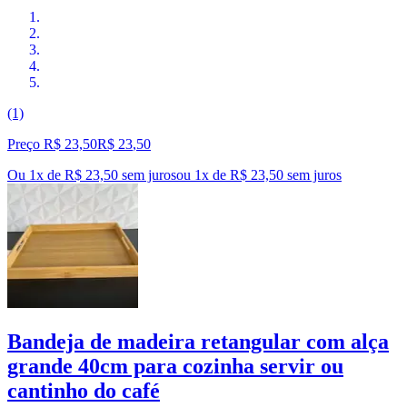
(1)
Preço R$ 23,50
R$
23
,
50
Ou 1x de R$ 23,50 sem juros
ou
1
x de
R$ 23,50
sem juros
Bandeja de madeira retangular com alça
grande 40cm para cozinha servir ou
cantinho do café