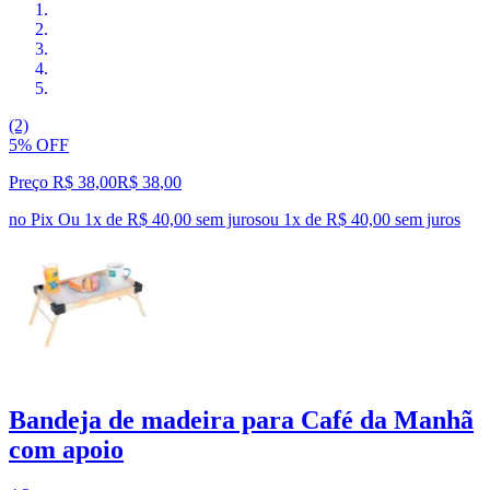
(2)
5% OFF
Preço R$ 38,00
R$
38
,
00
no Pix
Ou 1x de R$ 40,00 sem juros
ou
1
x de
R$ 40,00
sem juros
Bandeja de madeira para Café da Manhã
com apoio