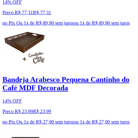
14% OFF
Preço R$ 77,31
R$
77
,
31
no Pix
Ou 1x de R$ 89,90 sem juros
ou
1
x de
R$ 89,90
sem juros
Bandeja Arabesco Pequena Cantinho do
Café MDF Decorada
14% OFF
Preço R$ 23,99
R$
23
,
99
no Pix
Ou 1x de R$ 27,90 sem juros
ou
1
x de
R$ 27,90
sem juros