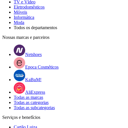
TV e Vídeo
Eletrodomésticos
Móveis
Informática
Moda
Todos os departamentos
Nossas marcas e parceiros
Netshoes
Epoca Cosméticos
KaBuM!
AliExpress
Todas as marcas
Todas as categorias
Todas as subcategorias
Serviços e benefícios
Cartão Luiza