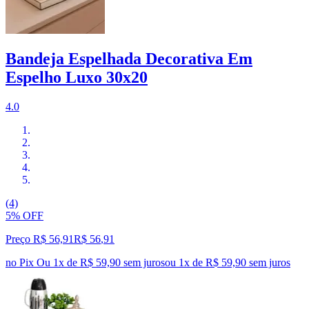
Bandeja Espelhada Decorativa Em
Espelho Luxo 30x20
4.0
(4)
5% OFF
Preço R$ 56,91
R$
56
,
91
no Pix
Ou 1x de R$ 59,90 sem juros
ou
1
x de
R$ 59,90
sem juros