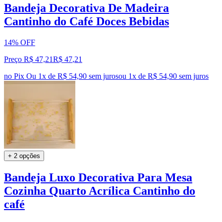
Bandeja Decorativa De Madeira
Cantinho do Café Doces Bebidas
14% OFF
Preço R$ 47,21
R$
47
,
21
no Pix
Ou 1x de R$ 54,90 sem juros
ou
1
x de
R$ 54,90
sem juros
+ 2 opções
Bandeja Luxo Decorativa Para Mesa
Cozinha Quarto Acrílica Cantinho do
café