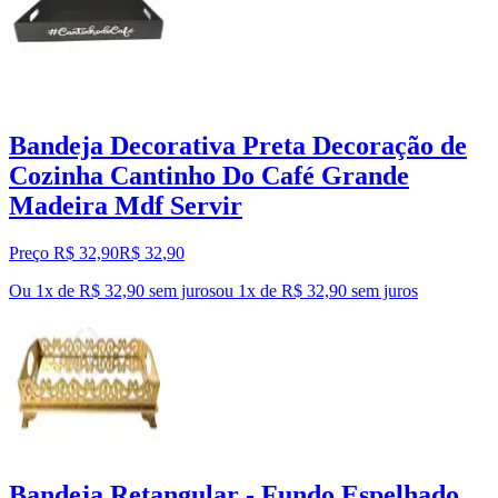
Bandeja Decorativa Preta Decoração de
Cozinha Cantinho Do Café Grande
Madeira Mdf Servir
Preço R$ 32,90
R$
32
,
90
Ou 1x de R$ 32,90 sem juros
ou
1
x de
R$ 32,90
sem juros
Bandeja Retangular - Fundo Espelhado