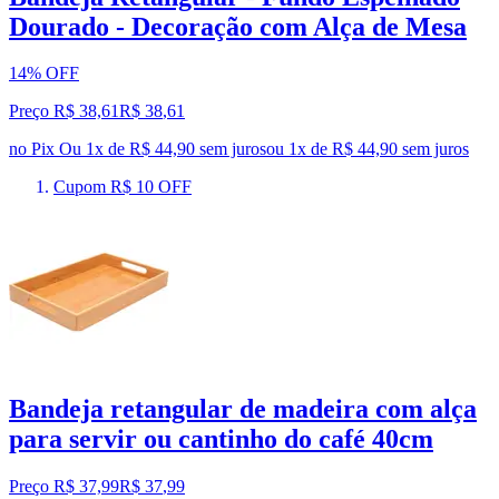
Dourado - Decoração com Alça de Mesa
14% OFF
Preço R$ 38,61
R$
38
,
61
no Pix
Ou 1x de R$ 44,90 sem juros
ou
1
x de
R$ 44,90
sem juros
Cupom R$ 10 OFF
Bandeja retangular de madeira com alça
para servir ou cantinho do café 40cm
Preço R$ 37,99
R$
37
,
99