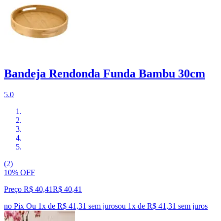
Bandeja Rendonda Funda Bambu 30cm
5.0
(2)
10% OFF
Preço R$ 40,41
R$
40
,
41
no Pix
Ou 1x de R$ 41,31 sem juros
ou
1
x de
R$ 41,31
sem juros