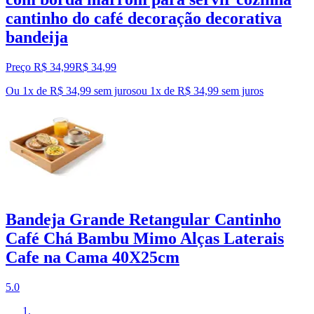
cantinho do café decoração decorativa
bandeija
Preço R$ 34,99
R$
34
,
99
Ou 1x de R$ 34,99 sem juros
ou
1
x de
R$ 34,99
sem juros
Bandeja Grande Retangular Cantinho
Café Chá Bambu Mimo Alças Laterais
Cafe na Cama 40X25cm
5.0