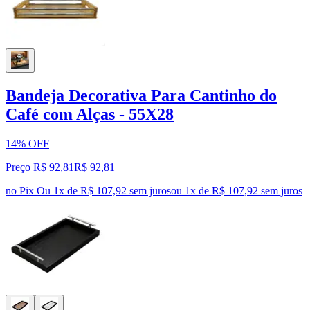
Bandeja Decorativa Para Cantinho do
Café com Alças - 55X28
14% OFF
Preço R$ 92,81
R$
92
,
81
no Pix
Ou 1x de R$ 107,92 sem juros
ou
1
x de
R$ 107,92
sem juros