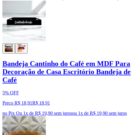
Bandeja Cantinho do Café em MDF Para
Decoração de Casa Escritório Bandeja de
Café
5% OFF
Preço R$ 18,91
R$
18
,
91
no Pix
Ou 1x de R$ 19,90 sem juros
ou
1
x de
R$ 19,90
sem juros