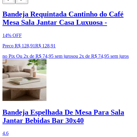
Bandeja Requintada Cantinho do Café
Mesa Sala Jantar Casa Luxuosa -
14% OFF
Preço R$ 128,91
R$
128
,
91
no Pix
Ou 2x de R$ 74,95 sem juros
ou
2
x de
R$ 74,95
sem juros
Bandeja Espelhada De Mesa Para Sala
Jantar Bebidas Bar 30x40
4.6