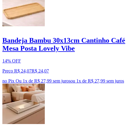
Bandeja Bambu 30x13cm Cantinho Café
Mesa Posta Lovely Vibe
14% OFF
Preço R$ 24,07
R$
24
,
07
no Pix
Ou 1x de R$ 27,99 sem juros
ou
1
x de
R$ 27,99
sem juros