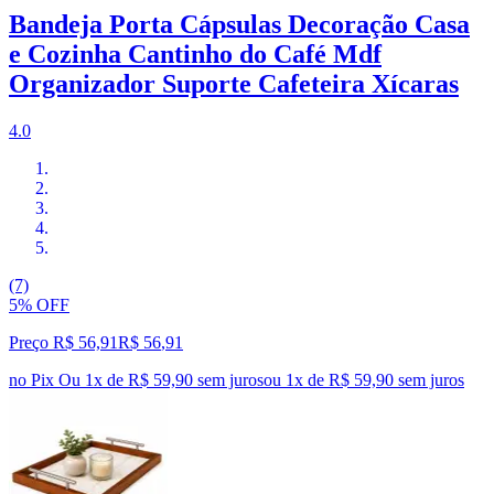
Bandeja Porta Cápsulas Decoração Casa
e Cozinha Cantinho do Café Mdf
Organizador Suporte Cafeteira Xícaras
4.0
(7)
5% OFF
Preço R$ 56,91
R$
56
,
91
no Pix
Ou 1x de R$ 59,90 sem juros
ou
1
x de
R$ 59,90
sem juros