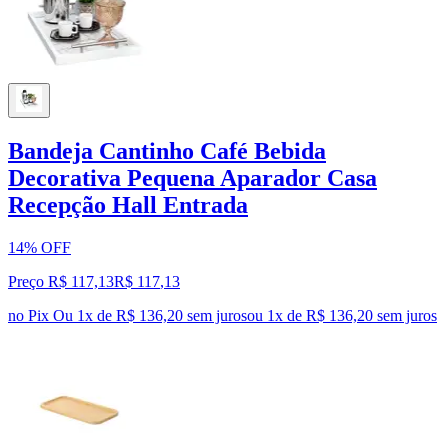
Bandeja Cantinho Café Bebida
Decorativa Pequena Aparador Casa
Recepção Hall Entrada
14% OFF
Preço R$ 117,13
R$
117
,
13
no Pix
Ou 1x de R$ 136,20 sem juros
ou
1
x de
R$ 136,20
sem juros