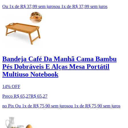
Ou 1x de R$ 37,99 sem juros
ou
1
x de
R$ 37,99
sem juros
Bandeja Café Da Manhã Cama Bambu
Pés Dobráveis E Alças Mesa Portátil
Multiuso Notebook
14% OFF
Preço R$ 65,27
R$
65
,
27
no Pix
Ou 1x de R$ 75,90 sem juros
ou
1
x de
R$ 75,90
sem juros