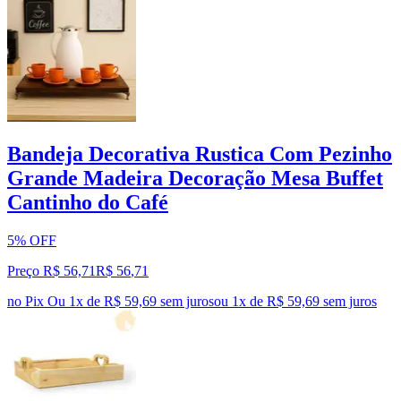
Bandeja Decorativa Rustica Com Pezinho
Grande Madeira Decoração Mesa Buffet
Cantinho do Café
5% OFF
Preço R$ 56,71
R$
56
,
71
no Pix
Ou 1x de R$ 59,69 sem juros
ou
1
x de
R$ 59,69
sem juros