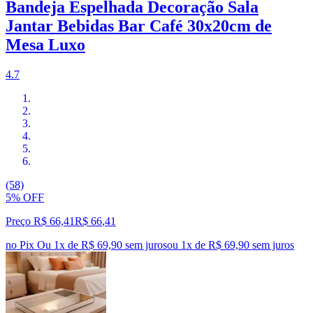
Bandeja Espelhada Decoração Sala
Jantar Bebidas Bar Café 30x20cm de
Mesa Luxo
4.7
(58)
5% OFF
Preço R$ 66,41
R$
66
,
41
no Pix
Ou 1x de R$ 69,90 sem juros
ou
1
x de
R$ 69,90
sem juros