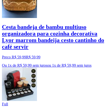
Cesta bandeja de bambu multiuso
organizadora para cozinha decorativa
Lyor marrom bandeija cesto cantinho do
café servir
Preço R$ 59,99
R$
59
,
99
Ou 1x de R$ 59,99 sem juros
ou
1
x de
R$ 59,99
sem juros
Full