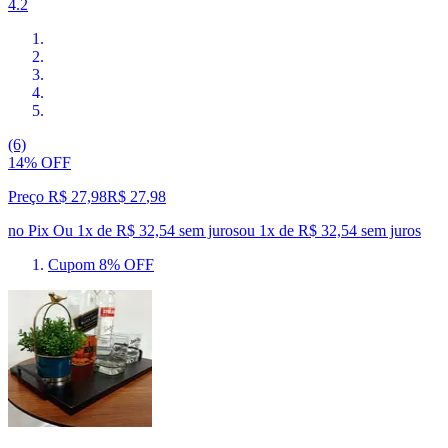
4.2
(6)
14% OFF
Preço R$ 27,98
R$
27
,
98
no Pix
Ou 1x de R$ 32,54 sem juros
ou
1
x de
R$ 32,54
sem juros
Cupom 8% OFF