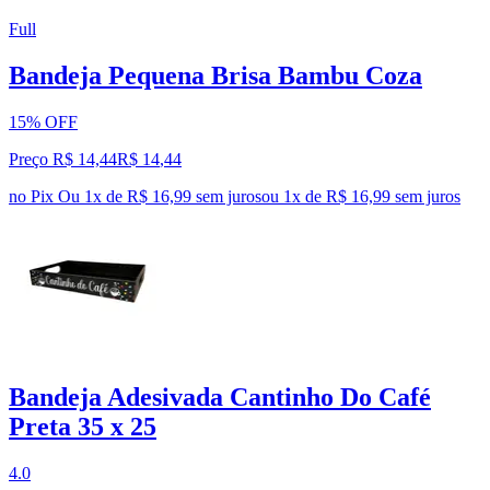
Full
Bandeja Pequena Brisa Bambu Coza
15% OFF
Preço R$ 14,44
R$
14
,
44
no Pix
Ou 1x de R$ 16,99 sem juros
ou
1
x de
R$ 16,99
sem juros
Bandeja Adesivada Cantinho Do Café
Preta 35 x 25
4.0