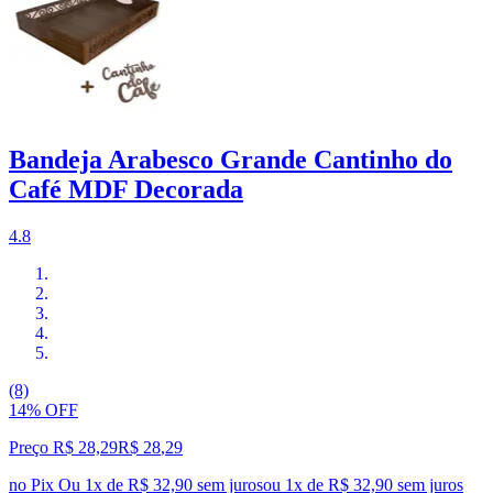
Bandeja Arabesco Grande Cantinho do
Café MDF Decorada
4.8
(8)
14% OFF
Preço R$ 28,29
R$
28
,
29
no Pix
Ou 1x de R$ 32,90 sem juros
ou
1
x de
R$ 32,90
sem juros