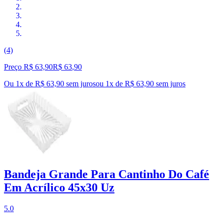
(4)
Preço R$ 63,90
R$
63
,
90
Ou 1x de R$ 63,90 sem juros
ou
1
x de
R$ 63,90
sem juros
Bandeja Grande Para Cantinho Do Café
Em Acrílico 45x30 Uz
5.0