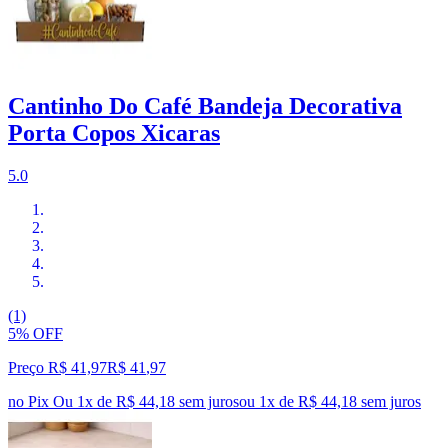
Cantinho Do Café Bandeja Decorativa
Porta Copos Xicaras
5.0
(1)
5% OFF
Preço R$ 41,97
R$
41
,
97
no Pix
Ou 1x de R$ 44,18 sem juros
ou
1
x de
R$ 44,18
sem juros