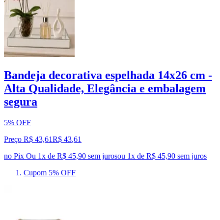
Bandeja decorativa espelhada 14x26 cm -
Alta Qualidade, Elegância e embalagem
segura
5% OFF
Preço R$ 43,61
R$
43
,
61
no Pix
Ou 1x de R$ 45,90 sem juros
ou
1
x de
R$ 45,90
sem juros
Cupom 5% OFF