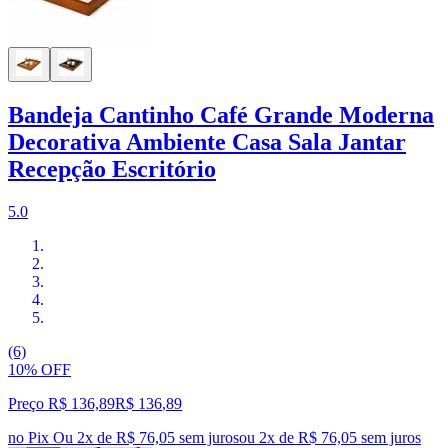
Bandeja Cantinho Café Grande Moderna
Decorativa Ambiente Casa Sala Jantar
Recepção Escritório
5.0
(6)
10% OFF
Preço R$ 136,89
R$
136
,
89
no Pix
Ou 2x de R$ 76,05 sem juros
ou
2
x de
R$ 76,05
sem juros