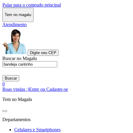
Pular para o conteudo principal
Tem no magalu
Atendimento
Digite seu CEP
Buscar no Magalu
Buscar
0
Boas vindas :)
Entre ou Cadastre-se
Tem no Magalu
Departamentos
Celulares e Smartphones