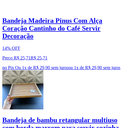
Bandeja Madeira Pinus Com Alça
Coração Cantinho do Café Servir
Decoração
14% OFF
Preço R$ 25,71
R$
25
,
71
no Pix
Ou 1x de R$ 29,90 sem juros
ou
1
x de
R$ 29,90
sem juros
Bandeja de bambu retangular multiuso
com borda marrom para servir cozinha