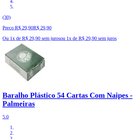
(30)
Preço R$ 29,90
R$
29
,
90
Ou 1x de R$ 29,90 sem juros
ou
1
x de
R$ 29,90
sem juros
Baralho Plástico 54 Cartas Com Naipes -
Palmeiras
5.0