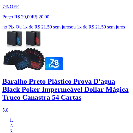
7% OFF
Preço R$ 20,00
R$
20
,
00
no Pix
Ou 1x de R$ 21,50 sem juros
ou
1
x de
R$ 21,50
sem juros
Baralho Preto Plástico Prova D'agua
Black Poker Impermeável Dollar Mágica
Truco Canastra 54 Cartas
5.0