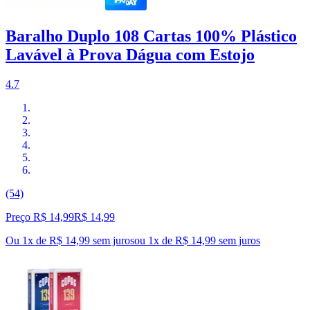
Baralho Duplo 108 Cartas 100% Plástico
Lavável à Prova Dágua com Estojo
4.7
(54)
Preço R$ 14,99
R$
14
,
99
Ou 1x de R$ 14,99 sem juros
ou
1
x de
R$ 14,99
sem juros