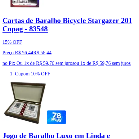
Cartas de Baralho Bicycle Stargazer 201
Copag - 83548
15% OFF
Preço R$ 56,44
R$
56
,
44
no Pix
Ou 1x de R$ 59,76 sem juros
ou
1
x de
R$ 59,76
sem juros
Cupom 10% OFF
Jogo de Baralho Luxo em Linda e