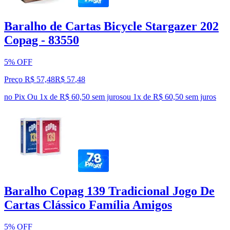
Baralho de Cartas Bicycle Stargazer 202
Copag - 83550
5% OFF
Preço R$ 57,48
R$
57
,
48
no Pix
Ou 1x de R$ 60,50 sem juros
ou
1
x de
R$ 60,50
sem juros
Baralho Copag 139 Tradicional Jogo De
Cartas Clássico Família Amigos
5% OFF