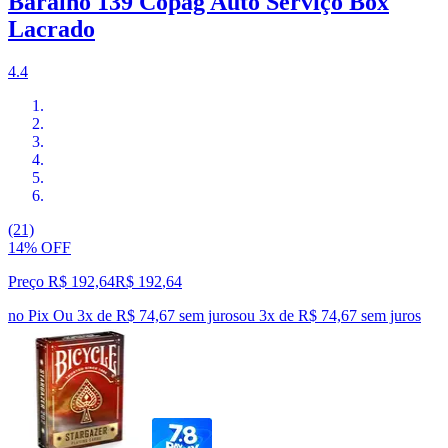
Baralho 139 Copag Auto Serviço Box
Lacrado
4.4
(21)
14% OFF
Preço R$ 192,64
R$
192
,
64
no Pix
Ou 3x de R$ 74,67 sem juros
ou
3
x de
R$ 74,67
sem juros