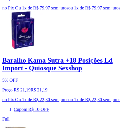
no Pix
Ou 1x de R$ 79,97 sem juros
ou
1
x de
R$ 79,97
sem juros
Baralho Kama Sutra +18 Posições Ld
Import - Quiosque Sexshop
5% OFF
Preço R$ 21,19
R$
21
,
19
no Pix
Ou 1x de R$ 22,30 sem juros
ou
1
x de
R$ 22,30
sem juros
Cupom R$ 10 OFF
Full