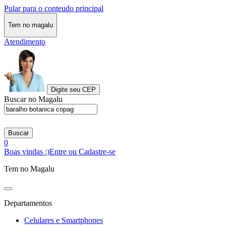
Pular para o conteudo principal
Tem no magalu
Atendimento
Digite seu CEP
Buscar no Magalu
Buscar
0
Boas vindas :)
Entre ou Cadastre-se
Tem no Magalu
Departamentos
Celulares e Smartphones