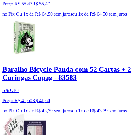
Preço R$ 55,47
R$
55
,
47
no Pix
Ou 1x de R$ 64,50 sem juros
ou
1
x de
R$ 64,50
sem juros
Baralho Bicycle Panda com 52 Cartas + 2
Curingas Copag - 83583
5% OFF
Preço R$ 41,60
R$
41
,
60
no Pix
Ou 1x de R$ 43,79 sem juros
ou
1
x de
R$ 43,79
sem juros