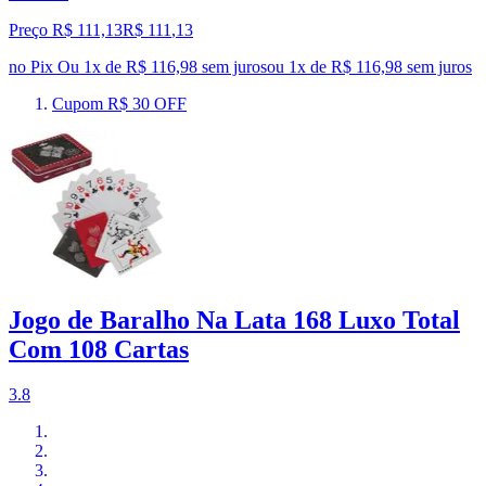
Preço R$ 111,13
R$
111
,
13
no Pix
Ou 1x de R$ 116,98 sem juros
ou
1
x de
R$ 116,98
sem juros
Cupom R$ 30 OFF
Jogo de Baralho Na Lata 168 Luxo Total
Com 108 Cartas
3.8