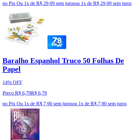
no Pix
Ou 1x de R$ 29,09 sem juros
ou
1
x de
R$ 29,09
sem juros
Baralho Espanhol Truco 50 Folhas De
Papel
14% OFF
Preço R$ 6,79
R$
6
,
79
no Pix
Ou 1x de R$ 7,90 sem juros
ou
1
x de
R$ 7,90
sem juros