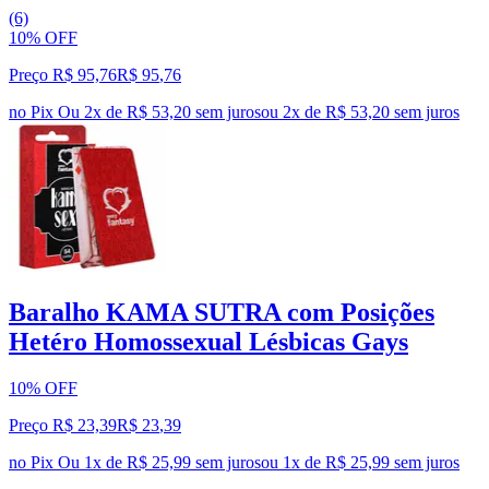
(6)
10% OFF
Preço R$ 95,76
R$
95
,
76
no Pix
Ou 2x de R$ 53,20 sem juros
ou
2
x de
R$ 53,20
sem juros
Baralho KAMA SUTRA com Posições
Hetéro Homossexual Lésbicas Gays
10% OFF
Preço R$ 23,39
R$
23
,
39
no Pix
Ou 1x de R$ 25,99 sem juros
ou
1
x de
R$ 25,99
sem juros