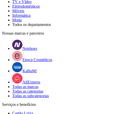
TV e Vídeo
Eletrodomésticos
Móveis
Informática
Moda
Todos os departamentos
Nossas marcas e parceiros
Netshoes
Epoca Cosméticos
KaBuM!
AliExpress
Todas as marcas
Todas as categorias
Todas as subcategorias
Serviços e benefícios
Cartão Luiza