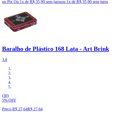
no Pix
Ou 1x de R$ 35,90 sem juros
ou
1
x de
R$ 35,90
sem juros
Baralho de Plástico 168 Lata - Art Brink
3.8
(30)
5% OFF
Preço R$ 27,64
R$
27
,
64