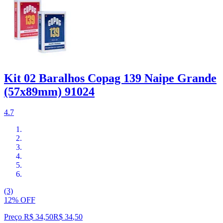
Kit 02 Baralhos Copag 139 Naipe Grande
(57x89mm) 91024
4.7
(3)
12% OFF
Preço R$ 34,50
R$
34
,
50