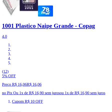
1001 Plastico Naipe Grande - Copag
4.0
(12)
5% OFF
Preço R$ 16,06
R$
16
,
06
no Pix
Ou 1x de R$ 16,90 sem juros
ou
1
x de
R$ 16,90
sem juros
Cupom R$ 10 OFF