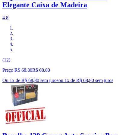
Elegante Caixa de Madeira
4.8
(12)
Preço R$ 68,80
R$
68
,
80
Ou 1x de R$ 68,80 sem juros
ou
1
x de
R$ 68,80
sem juros