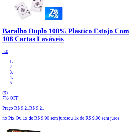
Baralho Duplo 100% Plástico Estojo Com
108 Cartas Laváveis
5.0
(9)
7% OFF
Preço R$ 9,21
R$
9
,
21
no Pix
Ou 1x de R$ 9,90 sem juros
ou
1
x de
R$ 9,90
sem juros