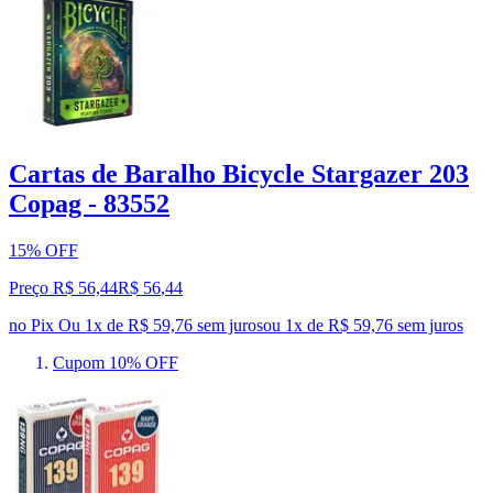
Cartas de Baralho Bicycle Stargazer 203
Copag - 83552
15% OFF
Preço R$ 56,44
R$
56
,
44
no Pix
Ou 1x de R$ 59,76 sem juros
ou
1
x de
R$ 59,76
sem juros
Cupom 10% OFF