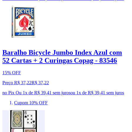
Baralho Bicycle Jumbo Index Azul com
52 Cartas + 2 Curingas Copag - 83546
15% OFF
Preço R$ 37,22
R$
37
,
22
no Pix
Ou 1x de R$ 39,41 sem juros
ou
1
x de
R$ 39,41
sem juros
Cupom 10% OFF