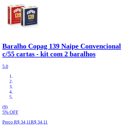
Baralho Copag 139 Naipe Convencional
c/55 cartas - kit com 2 baralhos
5.0
(9)
5% OFF
Preço R$ 34,11
R$
34
,
11