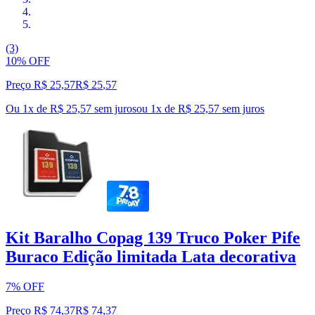
(3)
10% OFF
Preço R$ 25,57
R$
25
,
57
Ou 1x de R$ 25,57 sem juros
ou
1
x de
R$ 25,57
sem juros
Kit Baralho Copag 139 Truco Poker Pife
Buraco Edição limitada Lata decorativa
7% OFF
Preço R$ 74,37
R$
74
,
37