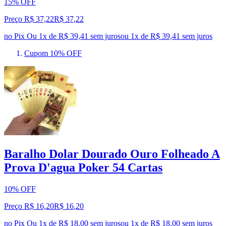
15% OFF
Preço R$ 37,22
R$
37
,
22
no Pix
Ou 1x de R$ 39,41 sem juros
ou
1
x de
R$ 39,41
sem juros
Cupom 10% OFF
Baralho Dolar Dourado Ouro Folheado A
Prova D'agua Poker 54 Cartas
10% OFF
Preço R$ 16,20
R$
16
,
20
no Pix
Ou 1x de R$ 18,00 sem juros
ou
1
x de
R$ 18,00
sem juros