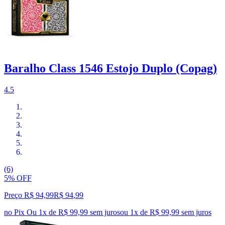
Baralho Class 1546 Estojo Duplo (Copag)
4.5
(6)
5% OFF
Preço R$ 94,99
R$
94
,
99
no Pix
Ou 1x de R$ 99,99 sem juros
ou
1
x de
R$ 99,99
sem juros