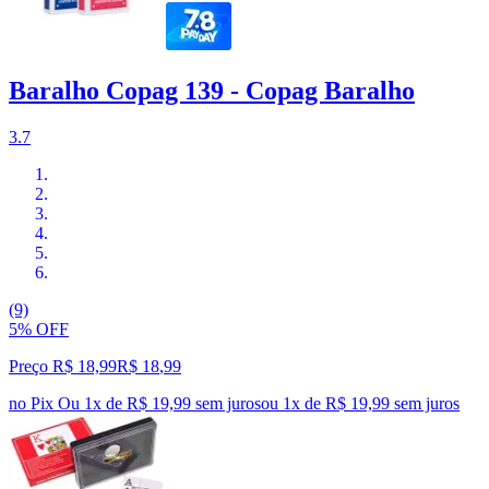
Baralho Copag 139 - Copag Baralho
3.7
(9)
5% OFF
Preço R$ 18,99
R$
18
,
99
no Pix
Ou 1x de R$ 19,99 sem juros
ou
1
x de
R$ 19,99
sem juros