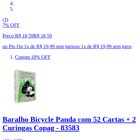
(3)
7% OFF
Preço R$ 18,59
R$
18
,
59
no Pix
Ou 1x de R$ 19,99 sem juros
ou
1
x de
R$ 19,99
sem juros
Cupom 10% OFF
Baralho Bicycle Panda com 52 Cartas + 2
Curingas Copag - 83583