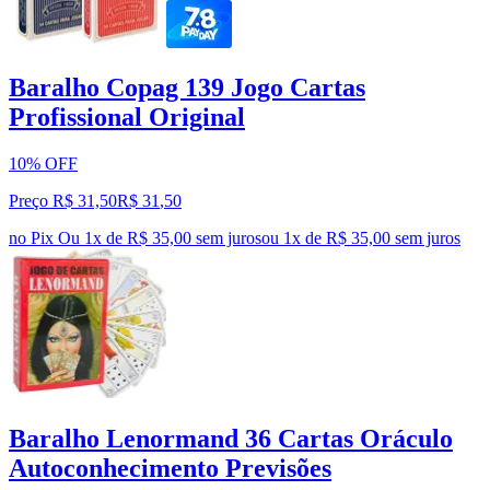
Baralho Copag 139 Jogo Cartas
Profissional Original
10% OFF
Preço R$ 31,50
R$
31
,
50
no Pix
Ou 1x de R$ 35,00 sem juros
ou
1
x de
R$ 35,00
sem juros
Baralho Lenormand 36 Cartas Oráculo
Autoconhecimento Previsões