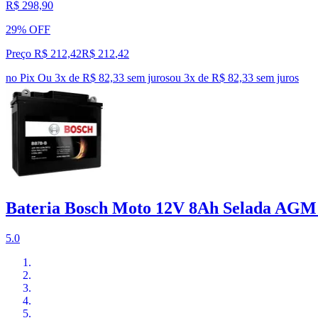
R$ 298,90
29% OFF
Preço R$ 212,42
R$
212
,
42
no Pix
Ou 3x de R$ 82,33 sem juros
ou
3
x de
R$ 82,33
sem juros
Bateria Bosch Moto 12V 8Ah Selada AGM
5.0