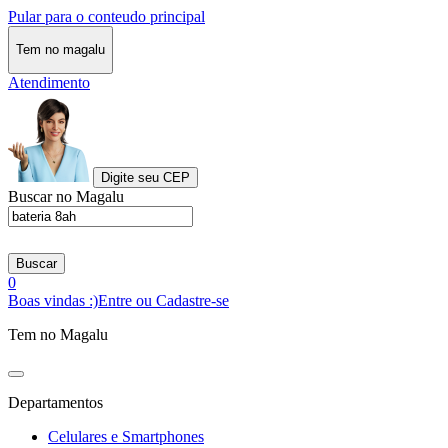
Pular para o conteudo principal
Tem no magalu
Atendimento
Digite seu CEP
Buscar no Magalu
Buscar
0
Boas vindas :)
Entre ou Cadastre-se
Tem no Magalu
Departamentos
Celulares e Smartphones