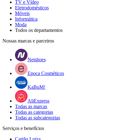
TV e Vídeo
Eletrodomésticos
Móveis
Informática
Moda
Todos os departamentos
Nossas marcas e parceiros
Netshoes
Epoca Cosméticos
KaBuM!
AliExpress
Todas as marcas
Todas as categorias
Todas as subcategorias
Serviços e benefícios
Cartão Luiza