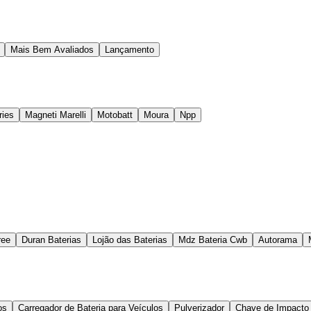
Mais Bem Avaliados
Lançamento
ries
Magneti Marelli
Motobatt
Moura
Npp
ree
Duran Baterias
Lojão das Baterias
Mdz Bateria Cwb
Autorama
os
Carregador de Bateria para Veículos
Pulverizador
Chave de Impacto