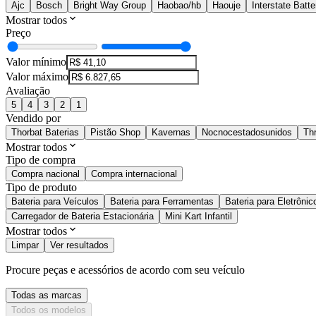
Ajc
Bosch
Bright Way Group
Haobao/hb
Haouje
Interstate Batte
Mostrar todos
Preço
Valor mínimo
Valor máximo
Avaliação
5
4
3
2
1
Vendido por
Thorbat Baterias
Pistão Shop
Kavernas
Nocnocestadosunidos
Th
Mostrar todos
Tipo de compra
Compra nacional
Compra internacional
Tipo de produto
Bateria para Veículos
Bateria para Ferramentas
Bateria para Eletrônic
Carregador de Bateria Estacionária
Mini Kart Infantil
Mostrar todos
Limpar
Ver resultados
Procure peças e acessórios de acordo com seu veículo
Todas as marcas
Todos os modelos