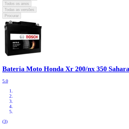
Todos os anos
Todas as versões
Procurar
Bateria Moto Honda Xr 200/nx 350 Sahara
5.0
(3)