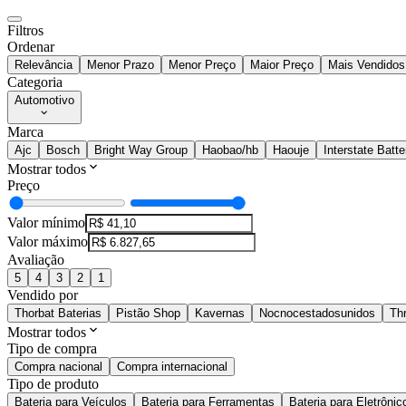
Filtros
Ordenar
Relevância
Menor Prazo
Menor Preço
Maior Preço
Mais Vendidos
Categoria
Automotivo
Marca
Ajc
Bosch
Bright Way Group
Haobao/hb
Haouje
Interstate Batte
Mostrar todos
Preço
Valor mínimo
Valor máximo
Avaliação
5
4
3
2
1
Vendido por
Thorbat Baterias
Pistão Shop
Kavernas
Nocnocestadosunidos
Th
Mostrar todos
Tipo de compra
Compra nacional
Compra internacional
Tipo de produto
Bateria para Veículos
Bateria para Ferramentas
Bateria para Eletrônic