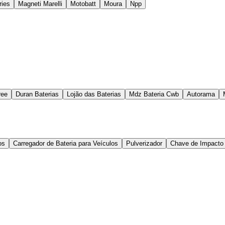
ries
Magneti Marelli
Motobatt
Moura
Npp
ree
Duran Baterias
Lojão das Baterias
Mdz Bateria Cwb
Autorama
os
Carregador de Bateria para Veículos
Pulverizador
Chave de Impacto