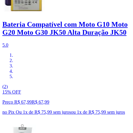
Bateria Compatível com Moto G10 Moto
G20 Moto G30 JK50 Alta Duração JK50
5.0
(2)
15% OFF
Preço R$ 67,99
R$
67
,
99
no Pix
Ou 1x de R$ 75,99 sem juros
ou
1
x de
R$ 75,99
sem juros