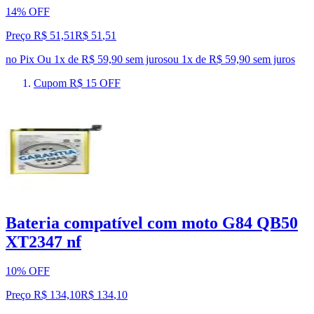
14% OFF
Preço R$ 51,51
R$
51
,
51
no Pix
Ou 1x de R$ 59,90 sem juros
ou
1
x de
R$ 59,90
sem juros
Cupom R$ 15 OFF
Bateria compatível com moto G84 QB50
XT2347 nf
10% OFF
Preço R$ 134,10
R$
134
,
10