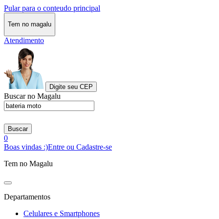
Pular para o conteudo principal
Tem no magalu
Atendimento
Digite seu CEP
Buscar no Magalu
Buscar
0
Boas vindas :)
Entre ou Cadastre-se
Tem no Magalu
Departamentos
Celulares e Smartphones