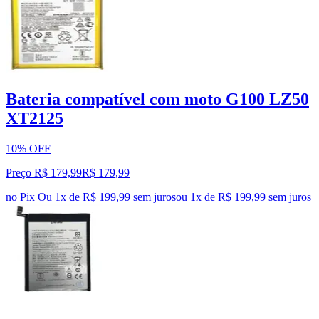
Bateria compatível com moto G100 LZ50
XT2125
10% OFF
Preço R$ 179,99
R$
179
,
99
no Pix
Ou 1x de R$ 199,99 sem juros
ou
1
x de
R$ 199,99
sem juros