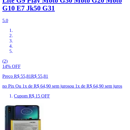
Lite G9 Play Moto G30 Moto G20 Moto
G10 E7 Jk50 G31
5.0
(2)
14% OFF
Preço R$ 55,81
R$
55
,
81
no Pix
Ou 1x de R$ 64,90 sem juros
ou
1
x de
R$ 64,90
sem juros
Cupom R$ 15 OFF