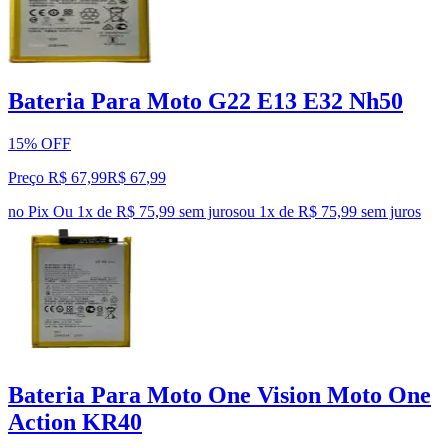
Bateria Para Moto G22 E13 E32 Nh50
15% OFF
Preço R$ 67,99
R$
67
,
99
no Pix
Ou 1x de R$ 75,99 sem juros
ou
1
x de
R$ 75,99
sem juros
Bateria Para Moto One Vision Moto One
Action KR40