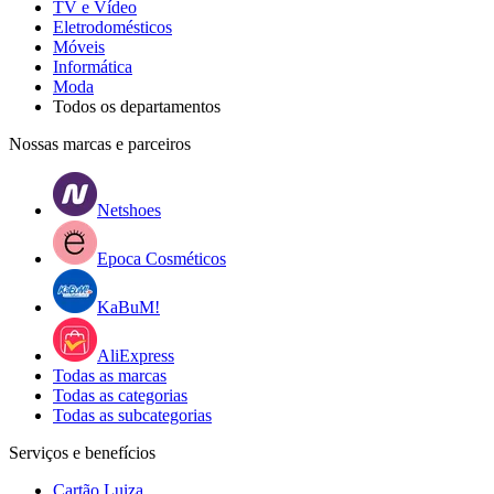
TV e Vídeo
Eletrodomésticos
Móveis
Informática
Moda
Todos os departamentos
Nossas marcas e parceiros
Netshoes
Epoca Cosméticos
KaBuM!
AliExpress
Todas as marcas
Todas as categorias
Todas as subcategorias
Serviços e benefícios
Cartão Luiza