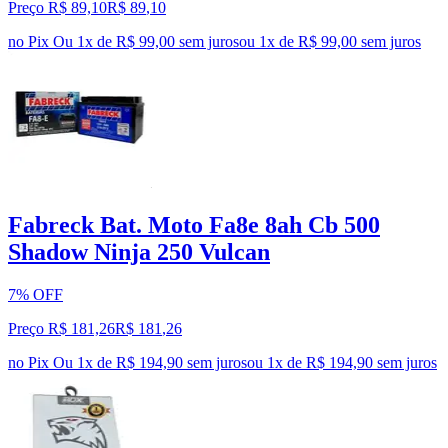
Preço R$ 89,10
R$
89
,
10
no Pix
Ou 1x de R$ 99,00 sem juros
ou
1
x de
R$ 99,00
sem juros
Fabreck Bat. Moto Fa8e 8ah Cb 500
Shadow Ninja 250 Vulcan
7% OFF
Preço R$ 181,26
R$
181
,
26
no Pix
Ou 1x de R$ 194,90 sem juros
ou
1
x de
R$ 194,90
sem juros