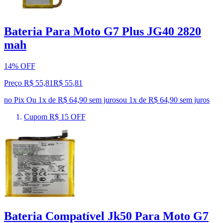
Bateria Para Moto G7 Plus JG40 2820
mah
14% OFF
Preço R$ 55,81
R$
55
,
81
no Pix
Ou 1x de R$ 64,90 sem juros
ou
1
x de
R$ 64,90
sem juros
Cupom R$ 15 OFF
Bateria Compatível Jk50 Para Moto G7