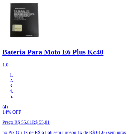
Bateria Para Moto E6 Plus Kc40
1.0
(4)
14% OFF
Preço R$ 55,81
R$
55
,
81
no Pix
Ou 1x de R$ 61,66 sem juros
ou
1
x de
R$ 61,66
sem juros