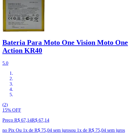
Bateria Para Moto One Vision Moto One
Action KR40
5.0
(2)
15% OFF
Preço R$ 67,14
R$
67
,
14
no Pix
Ou 1x de R$ 75,04 sem juros
ou
1
x de
R$ 75,04
sem juros