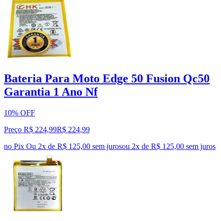
Bateria Para Moto Edge 50 Fusion Qc50
Garantia 1 Ano Nf
10% OFF
Preço R$ 224,99
R$
224
,
99
no Pix
Ou 2x de R$ 125,00 sem juros
ou
2
x de
R$ 125,00
sem juros