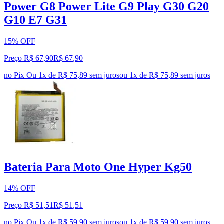
Power G8 Power Lite G9 Play G30 G20
G10 E7 G31
15% OFF
Preço R$ 67,90
R$
67
,
90
no Pix
Ou 1x de R$ 75,89 sem juros
ou
1
x de
R$ 75,89
sem juros
Bateria Para Moto One Hyper Kg50
14% OFF
Preço R$ 51,51
R$
51
,
51
no Pix
Ou 1x de R$ 59,90 sem juros
ou
1
x de
R$ 59,90
sem juros