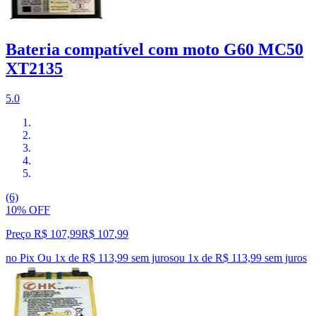
Bateria compatível com moto G60 MC50
XT2135
5.0
(6)
10% OFF
Preço R$ 107,99
R$
107
,
99
no Pix
Ou 1x de R$ 113,99 sem juros
ou
1
x de
R$ 113,99
sem juros