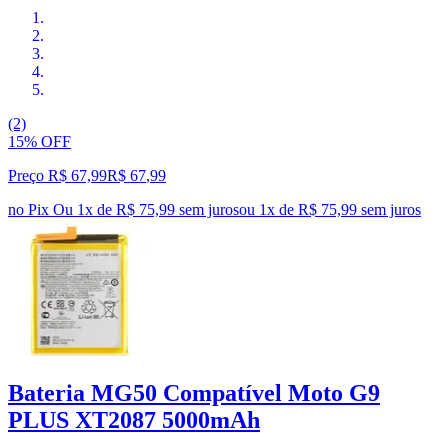
(2)
15% OFF
Preço R$ 67,99
R$
67
,
99
no Pix
Ou 1x de R$ 75,99 sem juros
ou
1
x de
R$ 75,99
sem juros
Bateria MG50 Compatível Moto G9
PLUS XT2087 5000mAh