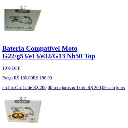
Bateria Compatível Moto
G22/g53/e13/e32/G13 Nh50 Top
10% OFF
Preço R$ 180,00
R$
180
,
00
no Pix
Ou 1x de R$ 200,00 sem juros
ou
1
x de
R$ 200,00
sem juros