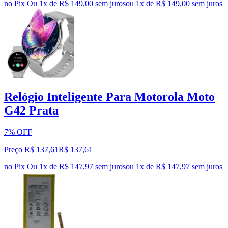
no Pix
Ou 1x de R$ 149,00 sem juros
ou
1
x de
R$ 149,00
sem juros
Relógio Inteligente Para Motorola Moto
G42 Prata
7% OFF
Preço R$ 137,61
R$
137
,
61
no Pix
Ou 1x de R$ 147,97 sem juros
ou
1
x de
R$ 147,97
sem juros