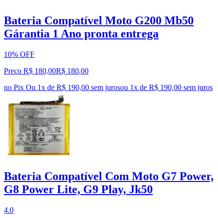
Bateria Compatível Moto G200 Mb50
Gárantia 1 Ano pronta entrega
10% OFF
Preço R$ 180,00
R$
180
,
00
no Pix
Ou 1x de R$ 190,00 sem juros
ou
1
x de
R$ 190,00
sem juros
Bateria Compatível Com Moto G7 Power,
G8 Power Lite, G9 Play, Jk50
4.0