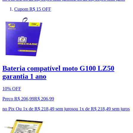
Cupom R$ 15 OFF
Bateria compatível moto G100 LZ50
garantia 1 ano
10% OFF
Preço R$ 206,99
R$
206
,
99
no Pix
Ou 1x de R$ 218,49 sem juros
ou
1
x de
R$ 218,49
sem juros