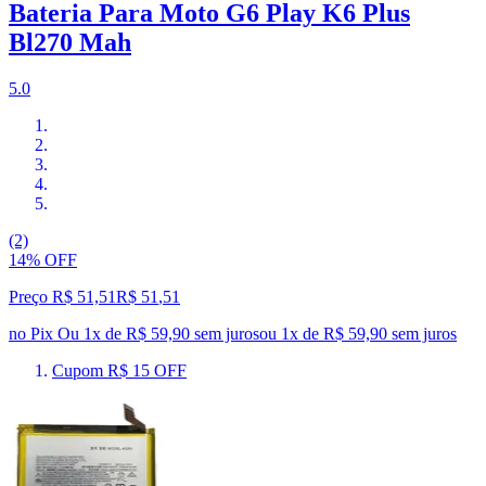
Bateria Para Moto G6 Play K6 Plus
Bl270 Mah
5.0
(2)
14% OFF
Preço R$ 51,51
R$
51
,
51
no Pix
Ou 1x de R$ 59,90 sem juros
ou
1
x de
R$ 59,90
sem juros
Cupom R$ 15 OFF