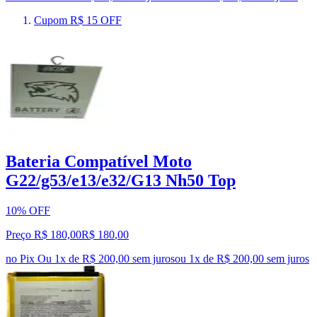
Cupom R$ 15 OFF
Bateria Compatível Moto
G22/g53/e13/e32/G13 Nh50 Top
10% OFF
Preço R$ 180,00
R$
180
,
00
no Pix
Ou 1x de R$ 200,00 sem juros
ou
1
x de
R$ 200,00
sem juros