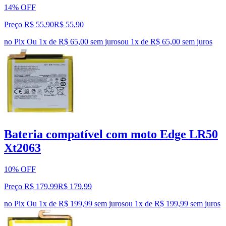
14% OFF
Preço R$ 55,90
R$
55
,
90
no Pix
Ou 1x de R$ 65,00 sem juros
ou
1
x de
R$ 65,00
sem juros
Bateria compatível com moto Edge LR50
Xt2063
10% OFF
Preço R$ 179,99
R$
179
,
99
no Pix
Ou 1x de R$ 199,99 sem juros
ou
1
x de
R$ 199,99
sem juros