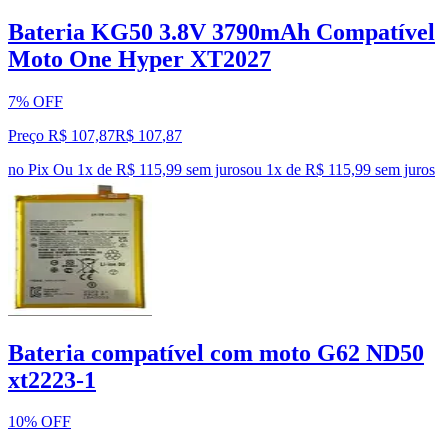
Bateria KG50 3.8V 3790mAh Compatível
Moto One Hyper XT2027
7% OFF
Preço R$ 107,87
R$
107
,
87
no Pix
Ou 1x de R$ 115,99 sem juros
ou
1
x de
R$ 115,99
sem juros
Bateria compatível com moto G62 ND50
xt2223-1
10% OFF