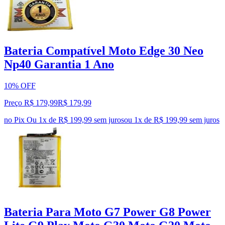
Bateria Compatível Moto Edge 30 Neo
Np40 Garantia 1 Ano
10% OFF
Preço R$ 179,99
R$
179
,
99
no Pix
Ou 1x de R$ 199,99 sem juros
ou
1
x de
R$ 199,99
sem juros
Bateria Para Moto G7 Power G8 Power