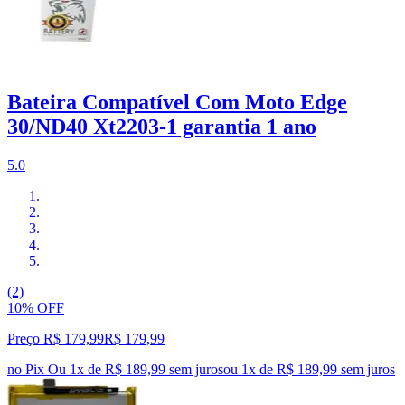
Bateira Compatível Com Moto Edge
30/ND40 Xt2203-1 garantia 1 ano
5.0
(2)
10% OFF
Preço R$ 179,99
R$
179
,
99
no Pix
Ou 1x de R$ 189,99 sem juros
ou
1
x de
R$ 189,99
sem juros