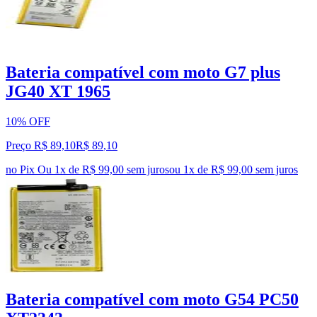
Bateria compatível com moto G7 plus
JG40 XT 1965
10% OFF
Preço R$ 89,10
R$
89
,
10
no Pix
Ou 1x de R$ 99,00 sem juros
ou
1
x de
R$ 99,00
sem juros
Bateria compatível com moto G54 PC50