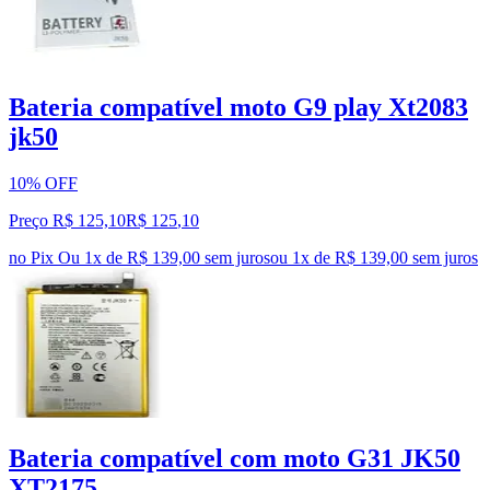
Bateria compatível moto G9 play Xt2083
jk50
10% OFF
Preço R$ 125,10
R$
125
,
10
no Pix
Ou 1x de R$ 139,00 sem juros
ou
1
x de
R$ 139,00
sem juros
Bateria compatível com moto G31 JK50
XT2175