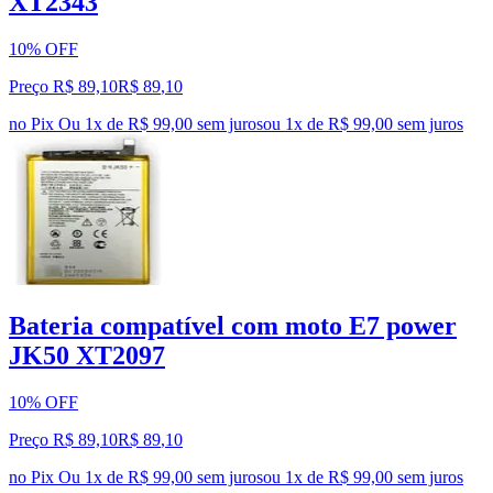
XT2343
10% OFF
Preço R$ 89,10
R$
89
,
10
no Pix
Ou 1x de R$ 99,00 sem juros
ou
1
x de
R$ 99,00
sem juros
Bateria compatível com moto E7 power
JK50 XT2097
10% OFF
Preço R$ 89,10
R$
89
,
10
no Pix
Ou 1x de R$ 99,00 sem juros
ou
1
x de
R$ 99,00
sem juros