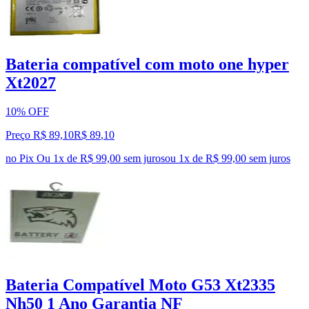
Bateria compatível com moto one hyper
Xt2027
10% OFF
Preço R$ 89,10
R$
89
,
10
no Pix
Ou 1x de R$ 99,00 sem juros
ou
1
x de
R$ 99,00
sem juros
Bateria Compatível Moto G53 Xt2335
Nh50 1 Ano Garantia NF