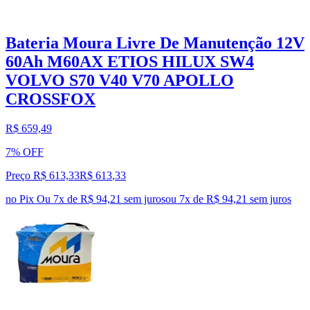
Bateria Moura Livre De Manutenção 12V
60Ah M60AX ETIOS HILUX SW4
VOLVO S70 V40 V70 APOLLO
CROSSFOX
R$ 659,49
7% OFF
Preço R$ 613,33
R$
613
,
33
no Pix
Ou 7x de R$ 94,21 sem juros
ou
7
x de
R$ 94,21
sem juros