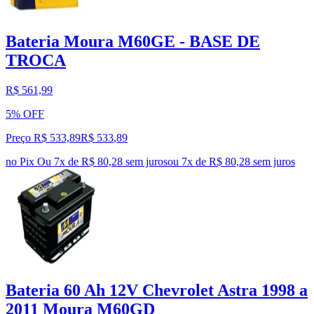
Bateria Moura M60GE - BASE DE
TROCA
R$ 561,99
5% OFF
Preço R$ 533,89
R$
533
,
89
no Pix
Ou 7x de R$ 80,28 sem juros
ou
7
x de
R$ 80,28
sem juros
Bateria 60 Ah 12V Chevrolet Astra 1998 a
2011 Moura M60GD