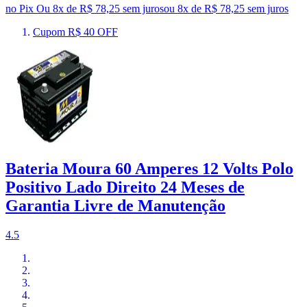
no Pix
Ou 8x de R$ 78,25 sem juros
ou
8
x de
R$ 78,25
sem juros
Cupom R$ 40 OFF
Bateria Moura 60 Amperes 12 Volts Polo
Positivo Lado Direito 24 Meses de
Garantia Livre de Manutenção
4.5