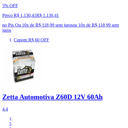
5% OFF
Preço R$ 1.130,41
R$
1.130
,
41
no Pix
Ou 10x de R$ 118,99 sem juros
ou
10
x de
R$ 118,99
sem
juros
Cupom R$ 60 OFF
Zetta Automotiva Z60D 12V 60Ah
4.4