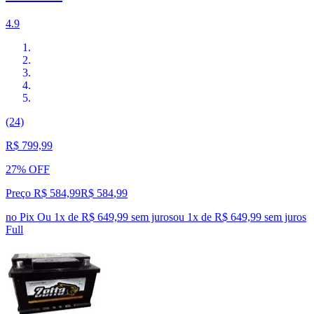
4.9
(24)
R$ 799,99
27% OFF
Preço R$ 584,99
R$
584
,
99
no Pix
Ou 1x de R$ 649,99 sem juros
ou
1
x de
R$ 649,99
sem juros
Full