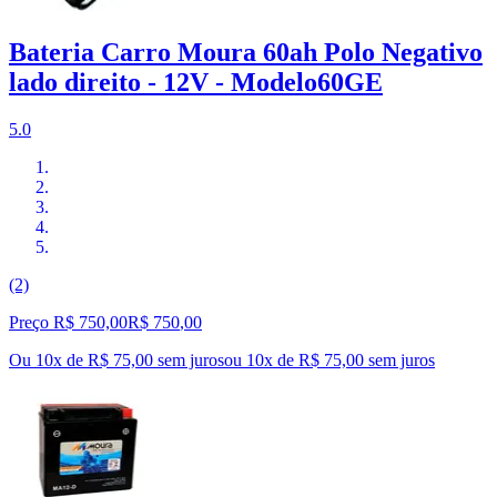
Bateria Carro Moura 60ah Polo Negativo
lado direito - 12V - Modelo60GE
5.0
(2)
Preço R$ 750,00
R$
750
,
00
Ou 10x de R$ 75,00 sem juros
ou
10
x de
R$ 75,00
sem juros