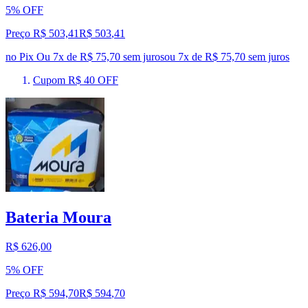
5% OFF
Preço R$ 503,41
R$
503
,
41
no Pix
Ou 7x de R$ 75,70 sem juros
ou
7
x de
R$ 75,70
sem juros
Cupom R$ 40 OFF
Bateria Moura
R$ 626,00
5% OFF
Preço R$ 594,70
R$
594
,
70