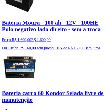
Bateria Moura - 100 ah - 12V - 100HE
Polo negativo lado direito - sem a troca
Preço R$ 1.600,00
R$
1.600
,
00
Ou 10x de R$ 160,00 sem juros
ou
10
x de
R$ 160,00
sem juros
Bateria carro 60 Kondor Selada livre de
manutenção