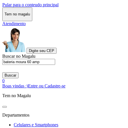
Pular para o conteudo principal
Tem no magalu
Atendimento
Digite seu CEP
Buscar no Magalu
Buscar
0
Boas vindas :)
Entre ou Cadastre-se
Tem no Magalu
Departamentos
Celulares e Smartphones