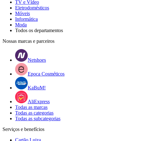
TV e Vídeo
Eletrodomésticos
Móveis
Informática
Moda
Todos os departamentos
Nossas marcas e parceiros
Netshoes
Epoca Cosméticos
KaBuM!
AliExpress
Todas as marcas
Todas as categorias
Todas as subcategorias
Serviços e benefícios
Cartão Luiza