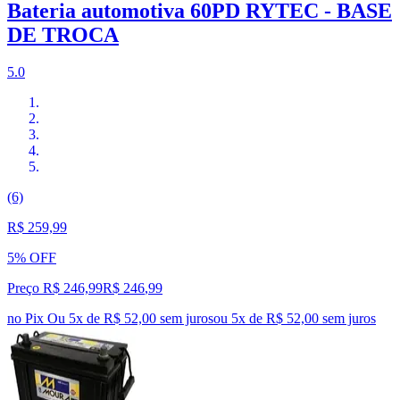
Bateria automotiva 60PD RYTEC - BASE
DE TROCA
5.0
(6)
R$ 259,99
5% OFF
Preço R$ 246,99
R$
246
,
99
no Pix
Ou 5x de R$ 52,00 sem juros
ou
5
x de
R$ 52,00
sem juros