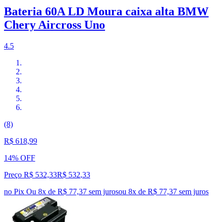
Bateria 60A LD Moura caixa alta BMW
Chery Aircross Uno
4.5
(8)
R$ 618,99
14% OFF
Preço R$ 532,33
R$
532
,
33
no Pix
Ou 8x de R$ 77,37 sem juros
ou
8
x de
R$ 77,37
sem juros