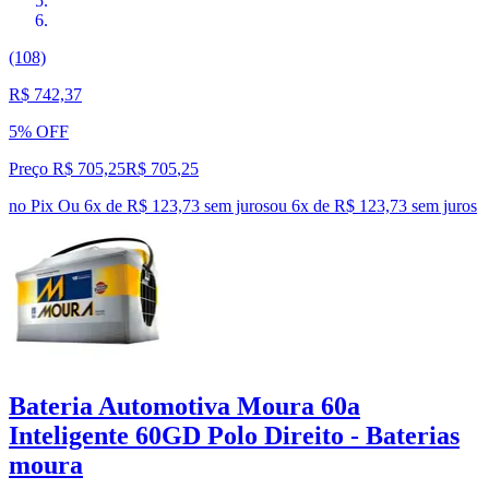
(108)
R$ 742,37
5% OFF
Preço R$ 705,25
R$
705
,
25
no Pix
Ou 6x de R$ 123,73 sem juros
ou
6
x de
R$ 123,73
sem juros
Bateria Automotiva Moura 60a
Inteligente 60GD Polo Direito - Baterias
moura