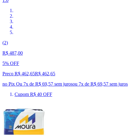
1.0
(2)
R$ 487,00
5% OFF
Preço R$ 462,65
R$
462
,
65
no Pix
Ou 7x de R$ 69,57 sem juros
ou
7
x de
R$ 69,57
sem juros
Cupom R$ 40 OFF