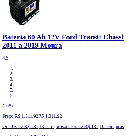
Bateria 60 Ah 12V Ford Transit Chassi
2011 a 2019 Moura
4.5
(108)
Preço R$ 1.311,92
R$
1.311
,
92
Ou 10x de R$ 131,19 sem juros
ou
10
x de
R$ 131,19
sem juros