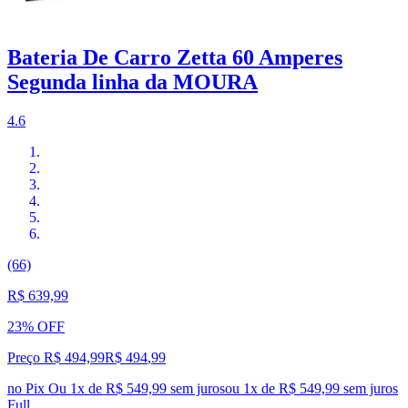
Bateria De Carro Zetta 60 Amperes
Segunda linha da MOURA
4.6
(66)
R$ 639,99
23% OFF
Preço R$ 494,99
R$
494
,
99
no Pix
Ou 1x de R$ 549,99 sem juros
ou
1
x de
R$ 549,99
sem juros
Full