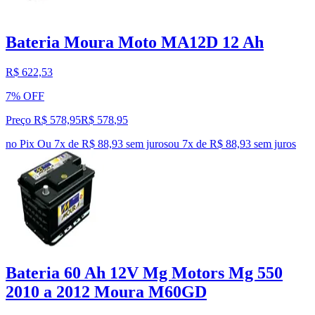
Bateria Moura Moto MA12D 12 Ah
R$ 622,53
7% OFF
Preço R$ 578,95
R$
578
,
95
no Pix
Ou 7x de R$ 88,93 sem juros
ou
7
x de
R$ 88,93
sem juros
Bateria 60 Ah 12V Mg Motors Mg 550
2010 a 2012 Moura M60GD