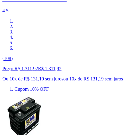
4.5
(108)
Preço R$ 1.311,92
R$
1.311
,
92
Ou 10x de R$ 131,19 sem juros
ou
10
x de
R$ 131,19
sem juros
Cupom 10% OFF