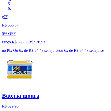
(92)
R$ 566,87
5% OFF
Preço R$ 538,53
R$
538
,
53
no Pix
Ou 6x de R$ 94,48 sem juros
ou
6
x de
R$ 94,48
sem juros
Bateria moura
R$ 529,90