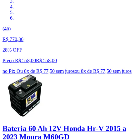
(46)
R$ 770,36
28% OFF
Preço R$ 558,00
R$
558
,
00
no Pix
Ou 8x de R$ 77,50 sem juros
ou
8
x de
R$ 77,50
sem juros
Bateria 60 Ah 12V Honda Hr-V 2015 a
2023 Moura M60GD