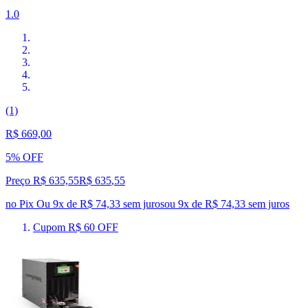
1.0
(1)
R$ 669,00
5% OFF
Preço R$ 635,55
R$
635
,
55
no Pix
Ou 9x de R$ 74,33 sem juros
ou
9
x de
R$ 74,33
sem juros
Cupom R$ 60 OFF