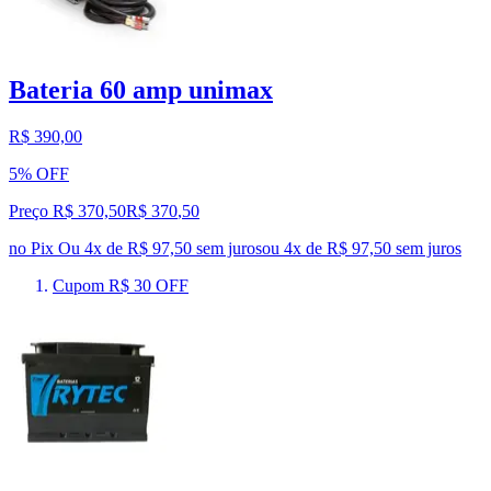
Bateria 60 amp unimax
R$ 390,00
5% OFF
Preço R$ 370,50
R$
370
,
50
no Pix
Ou 4x de R$ 97,50 sem juros
ou
4
x de
R$ 97,50
sem juros
Cupom R$ 30 OFF