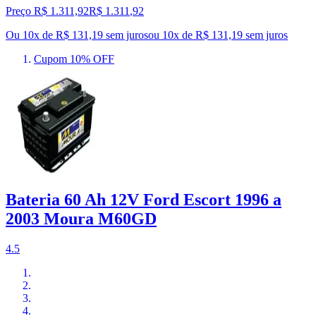
Preço R$ 1.311,92
R$
1.311
,
92
Ou 10x de R$ 131,19 sem juros
ou
10
x de
R$ 131,19
sem juros
Cupom 10% OFF
Bateria 60 Ah 12V Ford Escort 1996 a
2003 Moura M60GD
4.5