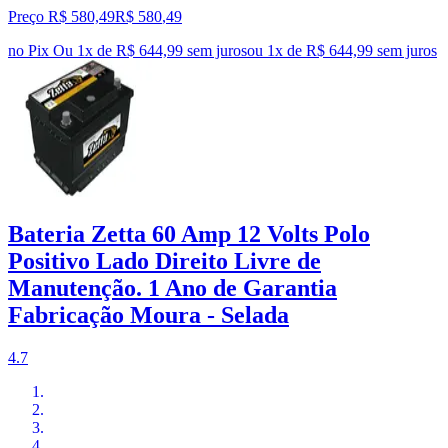
Preço R$ 580,49
R$
580
,
49
no Pix
Ou 1x de R$ 644,99 sem juros
ou
1
x de
R$ 644,99
sem juros
Bateria Zetta 60 Amp 12 Volts Polo
Positivo Lado Direito Livre de
Manutenção. 1 Ano de Garantia
Fabricação Moura - Selada
4.7