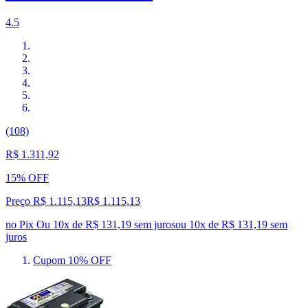
4.5
(108)
R$ 1.311,92
15% OFF
Preço R$ 1.115,13
R$
1.115
,
13
no Pix
Ou 10x de R$ 131,19 sem juros
ou
10
x de
R$ 131,19
sem
juros
Cupom 10% OFF