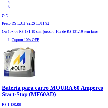
(52)
Preço R$ 1.311,92
R$
1.311
,
92
Ou 10x de R$ 131,19 sem juros
ou
10
x de
R$ 131,19
sem juros
Cupom 10% OFF
Bateria para carro MOURA 60 Amperes
Start-Stop (MF60AD)
R$ 1.189,90