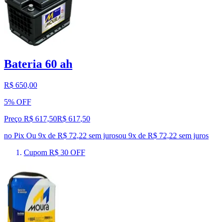
Bateria 60 ah
R$ 650,00
5% OFF
Preço R$ 617,50
R$
617
,
50
no Pix
Ou 9x de R$ 72,22 sem juros
ou
9
x de
R$ 72,22
sem juros
Cupom R$ 30 OFF