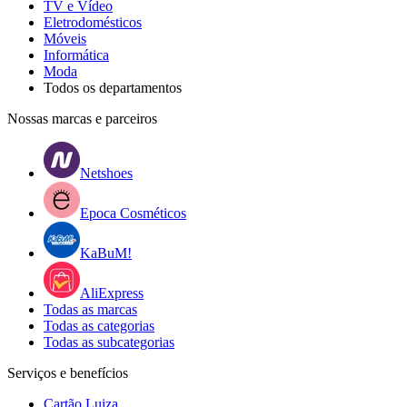
TV e Vídeo
Eletrodomésticos
Móveis
Informática
Moda
Todos os departamentos
Nossas marcas e parceiros
Netshoes
Epoca Cosméticos
KaBuM!
AliExpress
Todas as marcas
Todas as categorias
Todas as subcategorias
Serviços e benefícios
Cartão Luiza