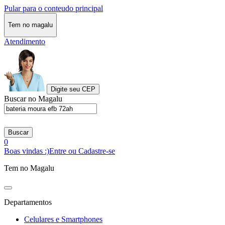
Pular para o conteudo principal
Tem no magalu
Atendimento
Digite seu CEP
Buscar no Magalu
Buscar
0
Boas vindas :)
Entre ou Cadastre-se
Tem no Magalu
Departamentos
Celulares e Smartphones