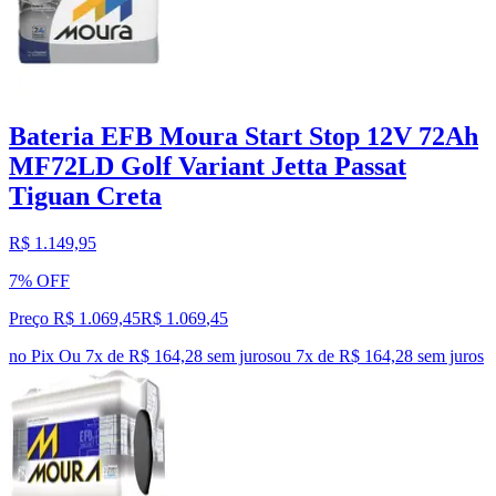
Bateria EFB Moura Start Stop 12V 72Ah
MF72LD Golf Variant Jetta Passat
Tiguan Creta
R$ 1.149,95
7% OFF
Preço R$ 1.069,45
R$
1.069
,
45
no Pix
Ou 7x de R$ 164,28 sem juros
ou
7
x de
R$ 164,28
sem juros