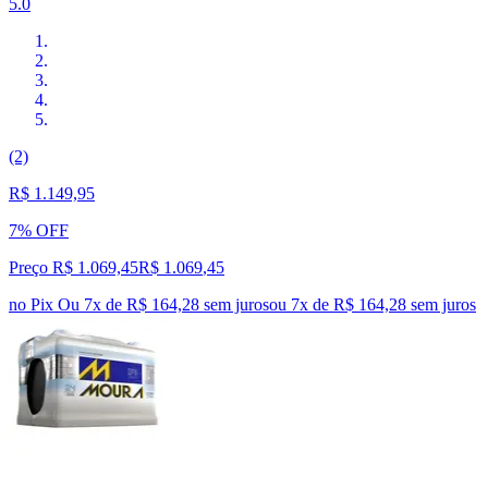
5.0
(2)
R$ 1.149,95
7% OFF
Preço R$ 1.069,45
R$
1.069
,
45
no Pix
Ou 7x de R$ 164,28 sem juros
ou
7
x de
R$ 164,28
sem juros