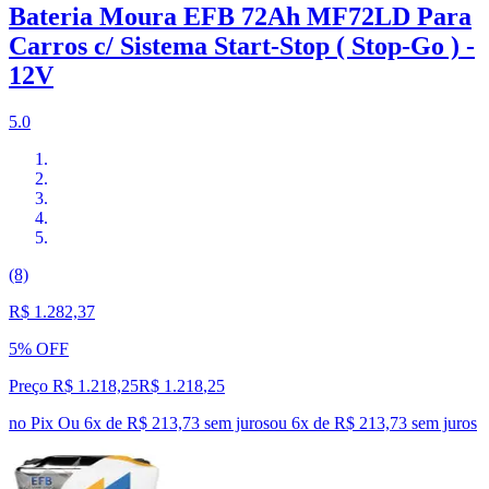
Bateria Moura EFB 72Ah MF72LD Para
Carros c/ Sistema Start-Stop ( Stop-Go ) -
12V
5.0
(8)
R$ 1.282,37
5% OFF
Preço R$ 1.218,25
R$
1.218
,
25
no Pix
Ou 6x de R$ 213,73 sem juros
ou
6
x de
R$ 213,73
sem juros